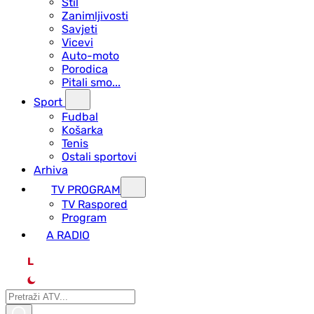
Stil
Zanimljivosti
Savjeti
Vicevi
Auto-moto
Porodica
Pitali smo...
Sport
Fudbal
Košarka
Tenis
Ostali sportovi
Arhiva
TV PROGRAM
ТV Raspored
Program
A RADIO
L