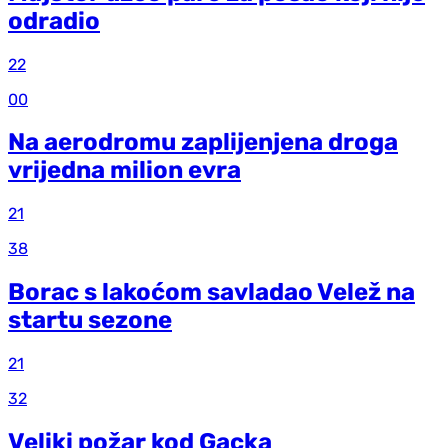
odradio
22
00
Na aerodromu zaplijenjena droga
vrijedna milion evra
21
38
Borac s lakoćom savladao Velež na
startu sezone
21
32
Veliki požar kod Gacka