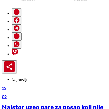
Najnovije
22
09
Majstor uzeo pare za posao koji nije