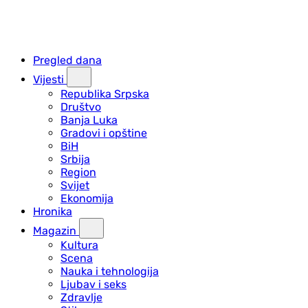
Pregled dana
Vijesti
Republika Srpska
Društvo
Banja Luka
Gradovi i opštine
BiH
Srbija
Region
Svijet
Ekonomija
Hronika
Magazin
Kultura
Scena
Nauka i tehnologija
Ljubav i seks
Zdravlje