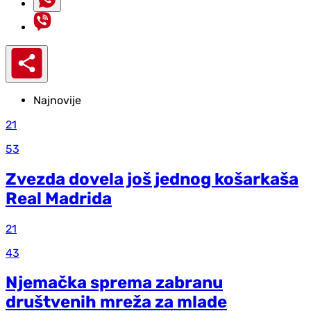
Najnovije
21
53
Zvezda dovela još jednog košarkaša
Real Madrida
21
43
Njemačka sprema zabranu
društvenih mreža za mlade