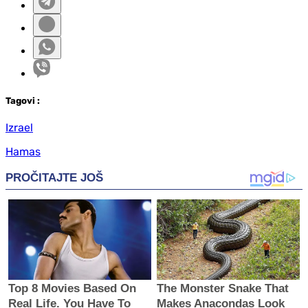
Tag
ovi
:
Izrael
Hamas