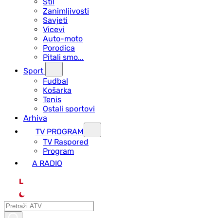
Stil
Zanimljivosti
Savjeti
Vicevi
Auto-moto
Porodica
Pitali smo...
Sport
Fudbal
Košarka
Tenis
Ostali sportovi
Arhiva
TV PROGRAM
ТV Raspored
Program
A RADIO
L