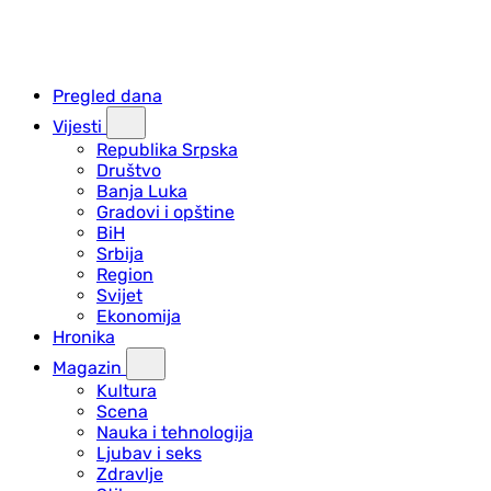
Pregled dana
Vijesti
Republika Srpska
Društvo
Banja Luka
Gradovi i opštine
BiH
Srbija
Region
Svijet
Ekonomija
Hronika
Magazin
Kultura
Scena
Nauka i tehnologija
Ljubav i seks
Zdravlje