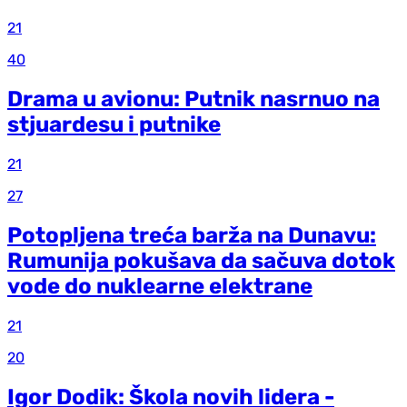
21
40
Drama u avionu: Putnik nasrnuo na
stjuardesu i putnike
21
27
Potopljena treća barža na Dunavu:
Rumunija pokušava da sačuva dotok
vode do nuklearne elektrane
21
20
Igor Dodik: Škola novih lidera -