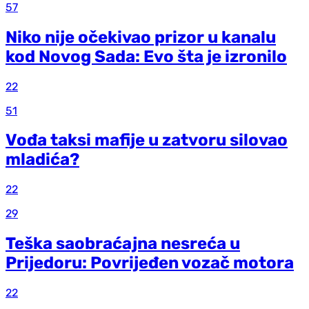
57
Niko nije očekivao prizor u kanalu
kod Novog Sada: Evo šta je izronilo
22
51
Vođa taksi mafije u zatvoru silovao
mladića?
22
29
Teška saobraćajna nesreća u
Prijedoru: Povrijeđen vozač motora
22