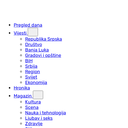
Pregled dana
Vijesti
Republika Srpska
Društvo
Banja Luka
Gradovi i opštine
BiH
Srbija
Region
Svijet
Ekonomija
Hronika
Magazin
Kultura
Scena
Nauka i tehnologija
Ljubav i seks
Zdravlje