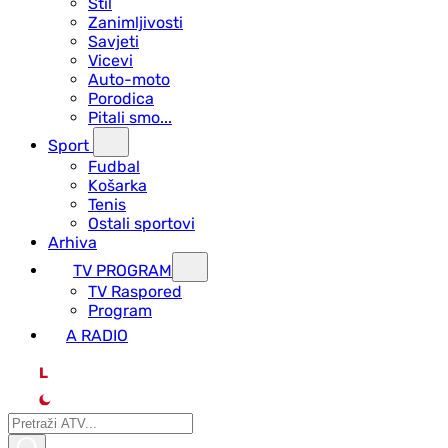
Stil
Zanimljivosti
Savjeti
Vicevi
Auto-moto
Porodica
Pitali smo...
Sport
Fudbal
Košarka
Tenis
Ostali sportovi
Arhiva
TV PROGRAM
ТV Raspored
Program
A RADIO
L