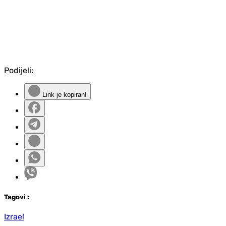
Podijeli:
Link je kopiran!
Tag
ovi
:
Izrael