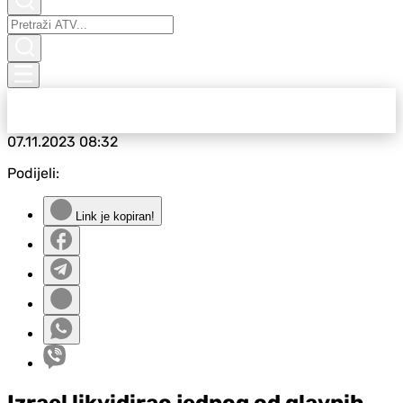
07.11.2023
08:32
Podijeli:
Link je kopiran!
Izrael likvidirao jednog od glavnih