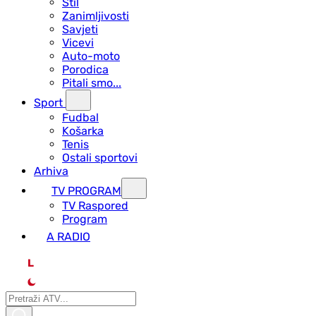
Stil
Zanimljivosti
Savjeti
Vicevi
Auto-moto
Porodica
Pitali smo...
Sport
Fudbal
Košarka
Tenis
Ostali sportovi
Arhiva
TV PROGRAM
ТV Raspored
Program
A RADIO
L