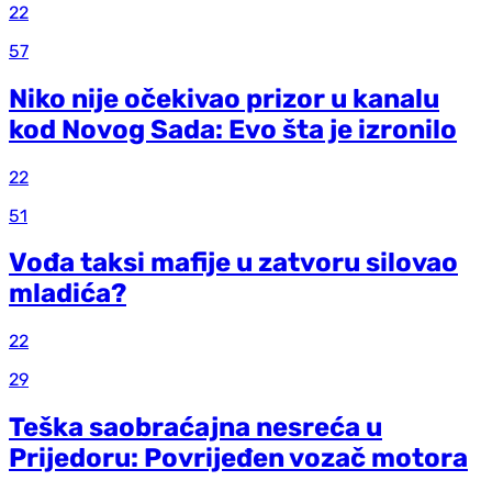
22
57
Niko nije očekivao prizor u kanalu
kod Novog Sada: Evo šta je izronilo
22
51
Vođa taksi mafije u zatvoru silovao
mladića?
22
29
Teška saobraćajna nesreća u
Prijedoru: Povrijeđen vozač motora