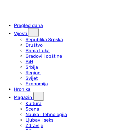
Pregled dana
Vijesti
Republika Srpska
Društvo
Banja Luka
Gradovi i opštine
BiH
Srbija
Region
Svijet
Ekonomija
Hronika
Magazin
Kultura
Scena
Nauka i tehnologija
Ljubav i seks
Zdravlje