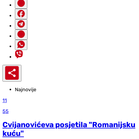
Najnovije
11
55
Cvijanovićeva posjetila "Romanijsku
kuću"