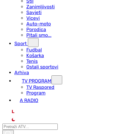
Stil
Zanimljivosti
Savjeti
Vicevi
Auto-moto
Porodica
Pitali smo...
Sport
Fudbal
Košarka
Tenis
Ostali sportovi
Arhiva
TV PROGRAM
ТV Raspored
Program
A RADIO
L