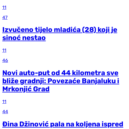
11
47
Izvučeno tijelo mladića (28) koji je
sinoć nestao
11
46
Novi auto-put od 44 kilometra sve
bliže gradnji: Povezaće Banjaluku i
Mrkonjić Grad
11
44
Đina Džinović pala na koljena ispred