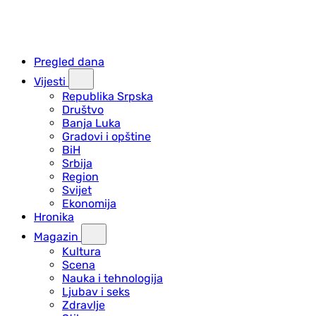
Pregled dana
Vijesti
Republika Srpska
Društvo
Banja Luka
Gradovi i opštine
BiH
Srbija
Region
Svijet
Ekonomija
Hronika
Magazin
Kultura
Scena
Nauka i tehnologija
Ljubav i seks
Zdravlje