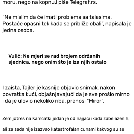
moru, nego na kopnu,l piše Telegraf.rs.
“Ne mislim da će imati problema sa talasima.
Postaće opasni tek kada se približe obali”, napisala je
jedna osoba.
Vulić: Ne mjeri se rad brojem održanih
sjednica, nego onim što je iza njih ostalo
I zaista, Tajler je kasnije objavio snimak, nakon
povratka kući, objašnjavajući da je sve prošlo mirno
i da je ulovio nekoliko riba, prenosi "Miror".
Zemljotres na Kamčatki jedan je od najjači ikada zabeleženih,
ali za sada nije izazvao katastrofalan cunami kakvog su se