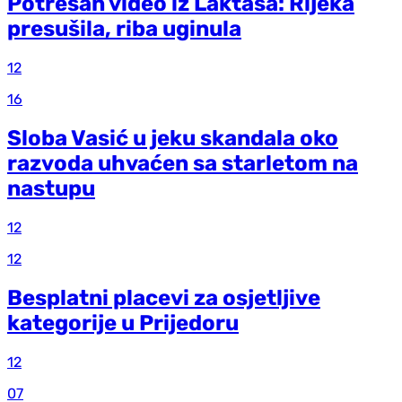
Potresan video iz Laktaša: Rijeka
presušila, riba uginula
12
16
Sloba Vasić u jeku skandala oko
razvoda uhvaćen sa starletom na
nastupu
12
12
Besplatni placevi za osjetljive
kategorije u Prijedoru
12
07