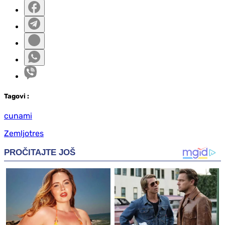
Tag
ovi
:
cunami
Zemljotres