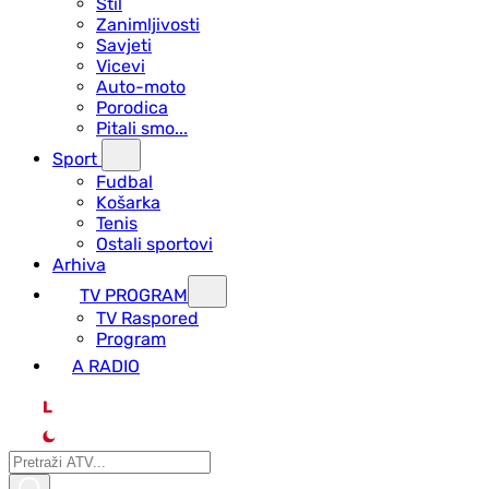
Stil
Zanimljivosti
Savjeti
Vicevi
Auto-moto
Porodica
Pitali smo...
Sport
Fudbal
Košarka
Tenis
Ostali sportovi
Arhiva
TV PROGRAM
ТV Raspored
Program
A RADIO
L