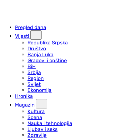
Pregled dana
Vijesti
Republika Srpska
Društvo
Banja Luka
Gradovi i opštine
BiH
Srbija
Region
Svijet
Ekonomija
Hronika
Magazin
Kultura
Scena
Nauka i tehnologija
Ljubav i seks
Zdravlje