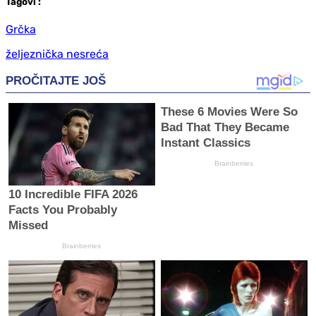
Tag
ovi
:
Grčka
željeznička nesreća