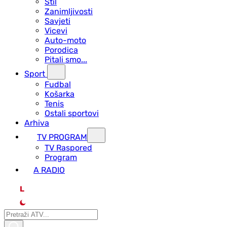
Stil
Zanimljivosti
Savjeti
Vicevi
Auto-moto
Porodica
Pitali smo...
Sport
Fudbal
Košarka
Tenis
Ostali sportovi
Arhiva
TV PROGRAM
ТV Raspored
Program
A RADIO
L