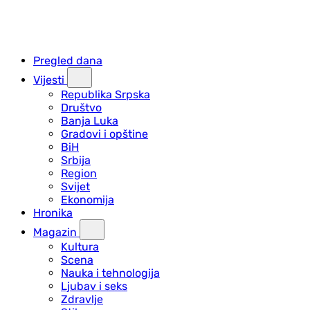
Pregled dana
Vijesti
Republika Srpska
Društvo
Banja Luka
Gradovi i opštine
BiH
Srbija
Region
Svijet
Ekonomija
Hronika
Magazin
Kultura
Scena
Nauka i tehnologija
Ljubav i seks
Zdravlje