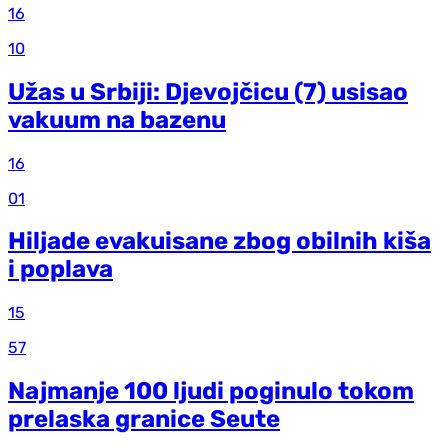
16
10
Užas u Srbiji: Djevojčicu (7) usisao
vakuum na bazenu
16
01
Hiljade evakuisane zbog obilnih kiša
i poplava
15
57
Najmanje 100 ljudi poginulo tokom
prelaska granice Seute