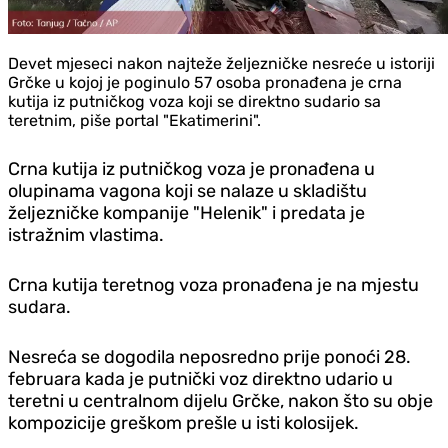
Devet mjeseci nakon najteže željezničke nesreće u istoriji
Grčke u kojoj je poginulo 57 osoba pronađena je crna
kutija iz putničkog voza koji se direktno sudario sa
teretnim, piše portal "Ekatimerini".
Crna kutija iz putničkog voza je pronađena u
olupinama vagona koji se nalaze u skladištu
željezničke kompanije "Helenik" i predata je
istražnim vlastima.
Crna kutija teretnog voza pronađena je na mjestu
sudara.
Nesreća se dogodila neposredno prije ponoći 28.
februara kada je putnički voz direktno udario u
teretni u centralnom dijelu Grčke, nakon što su obje
kompozicije greškom prešle u isti kolosijek.