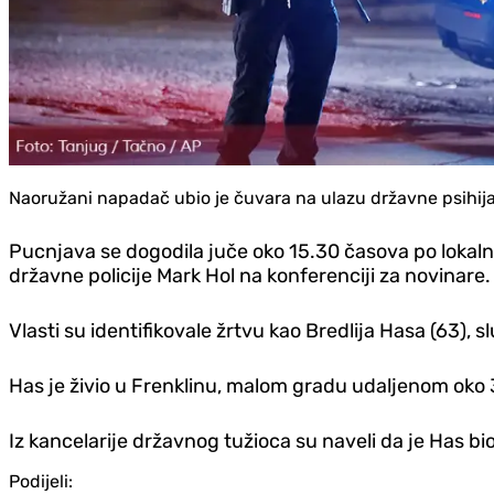
Naoružani napadač ubio je čuvara na ulazu državne psihijatr
Pucnjava se dogodila juče oko 15.30 časova po lokal
državne policije Mark Hol na konferenciji za novinare.
Vlasti su identifikovale žrtvu kao Bredlija Hasa (63), 
Has je živio u Frenklinu, malom gradu udaljenom oko 
Iz kancelarije državnog tužioca su naveli da je Has bio
Podijeli: