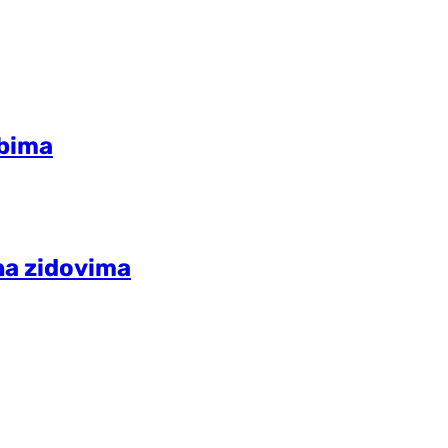
rbima
 na zidovima