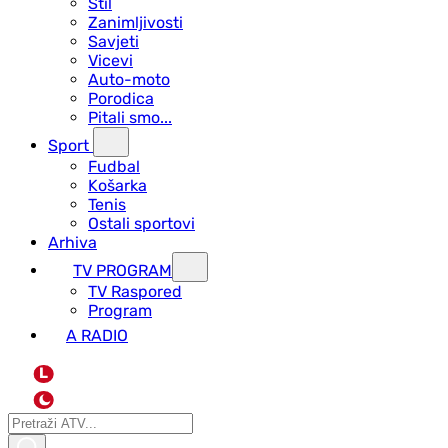
Stil
Zanimljivosti
Savjeti
Vicevi
Auto-moto
Porodica
Pitali smo...
Sport
Fudbal
Košarka
Tenis
Ostali sportovi
Arhiva
TV PROGRAM
ТV Raspored
Program
A RADIO
L