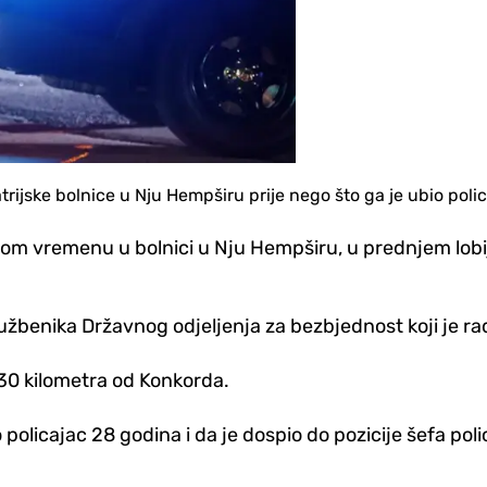
ijske bolnice u Nju Hempširu prije nego što ga je ubio polica
nom vremenu u bolnici u Nju Hempširu, u prednjem lobi
službenika Državnog odjeljenja za bezbjednost koji je rad
30 kilometra od Konkorda.
 policajac 28 godina i da je dospio do pozicije šefa poli