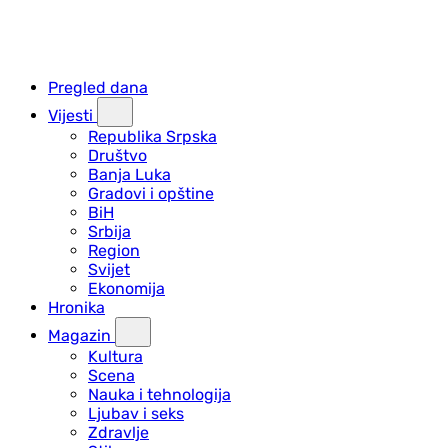
Pregled dana
Vijesti
Republika Srpska
Društvo
Banja Luka
Gradovi i opštine
BiH
Srbija
Region
Svijet
Ekonomija
Hronika
Magazin
Kultura
Scena
Nauka i tehnologija
Ljubav i seks
Zdravlje