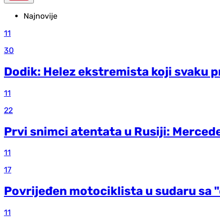
Najnovije
11
30
Dodik: Helez ekstremista koji svaku p
11
22
Prvi snimci atentata u Rusiji: Merced
11
17
Povrijeđen motociklista u sudaru sa 
11