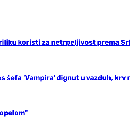
riliku koristi za netrpeljivost prema S
es šefa 'Vampira' dignut u vazduh, krv
"opelom"