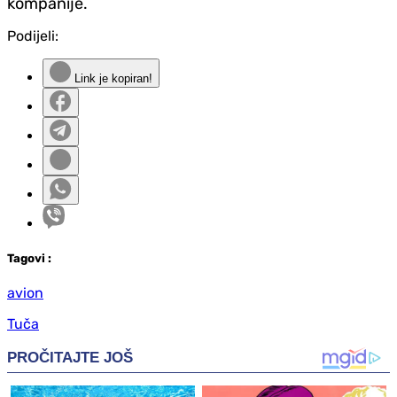
kompanije.
Podijeli:
Link je kopiran!
Tag
ovi
:
avion
Tuča