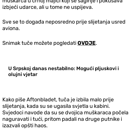
muškarca u crnoj majici koji se saginje i pokušava
izbjeći udarce, ali u tome ne uspijeva.
Sve se to događa neposredno prije slijetanja usred
aviona.
Snimak tuče možete pogledati
OVDJE
.
U Srpskoj danas nestabilno: Mogući pljuskovi i
olujni vjetar
Kako piše Aftonbladet, tuča je izbila malo prije
slijetanja, kada su se ugasila svjetla u kabini.
Svjedoci navode da su se dvojica muškaraca počela
naguravati i tući, pritom padali na druge putnike i
izazvali opšti haos.