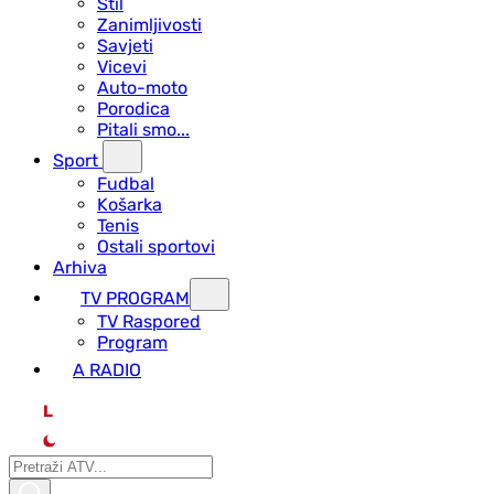
Stil
Zanimljivosti
Savjeti
Vicevi
Auto-moto
Porodica
Pitali smo...
Sport
Fudbal
Košarka
Tenis
Ostali sportovi
Arhiva
TV PROGRAM
ТV Raspored
Program
A RADIO
L