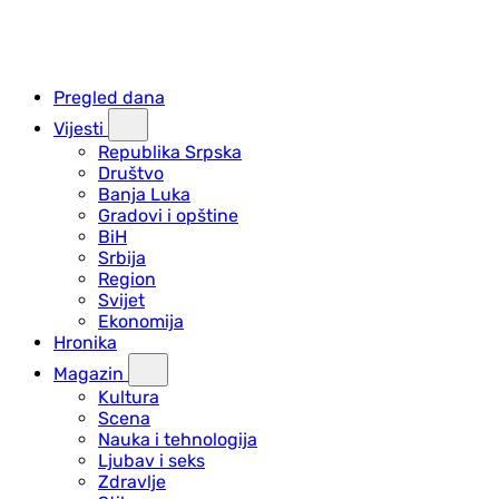
Pregled dana
Vijesti
Republika Srpska
Društvo
Banja Luka
Gradovi i opštine
BiH
Srbija
Region
Svijet
Ekonomija
Hronika
Magazin
Kultura
Scena
Nauka i tehnologija
Ljubav i seks
Zdravlje