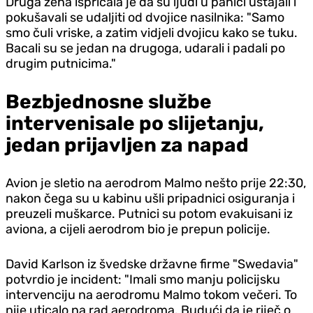
Druga žena ispričala je da su ljudi u panici ustajali i
pokušavali se udaljiti od dvojice nasilnika: "Samo
smo čuli vriske, a zatim vidjeli dvojicu kako se tuku.
Bacali su se jedan na drugoga, udarali i padali po
drugim putnicima."
Bezbjednosne službe
intervenisale po slijetanju,
jedan prijavljen za napad
Avion je sletio na aerodrom Malmo nešto prije 22:30,
nakon čega su u kabinu ušli pripadnici osiguranja i
preuzeli muškarce. Putnici su potom evakuisani iz
aviona, a cijeli aerodrom bio je prepun policije.
David Karlson iz švedske državne firme "Swedavia"
potvrdio je incident: "Imali smo manju policijsku
intervenciju na aerodromu Malmo tokom večeri. To
nije uticalo na rad aerodroma. Budući da je riječ o