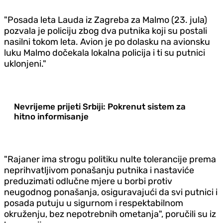
"Posada leta Lauda iz Zagreba za Malmo (23. jula)
pozvala je policiju zbog dva putnika koji su postali
nasilni tokom leta. Avion je po dolasku na avionsku
luku Malmo dočekala lokalna policija i ti su putnici
uklonjeni."
Nevrijeme prijeti Srbiji: Pokrenut sistem za
hitno informisanje
"Rajaner ima strogu politiku nulte tolerancije prema
neprihvatljivom ponašanju putnika i nastaviće
preduzimati odlučne mjere u borbi protiv
neugodnog ponašanja, osiguravajući da svi putnici i
posada putuju u sigurnom i respektabilnom
okruženju, bez nepotrebnih ometanja", poručili su iz