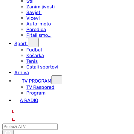
Stil
Zanimljivosti
Savjeti
Vicevi
Auto-moto
Porodica
Pitali smo...
Sport
Fudbal
Košarka
Tenis
Ostali sportovi
Arhiva
TV PROGRAM
ТV Raspored
Program
A RADIO
L