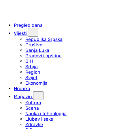
Pregled dana
Vijesti
Republika Srpska
Društvo
Banja Luka
Gradovi i opštine
BiH
Srbija
Region
Svijet
Ekonomija
Hronika
Magazin
Kultura
Scena
Nauka i tehnologija
Ljubav i seks
Zdravlje