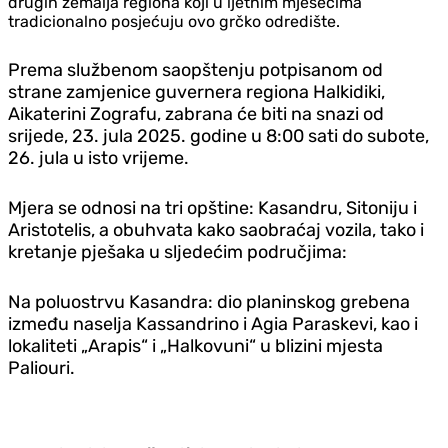
drugih zemalja regiona koji u ljetnim mjesecima
tradicionalno posjećuju ovo grčko odredište.
Prema službenom saopštenju potpisanom od
strane zamjenice guvernera regiona Halkidiki,
Aikaterini Zografu, zabrana će biti na snazi od
srijede, 23. jula 2025. godine u 8:00 sati do subote,
26. jula u isto vrijeme.
Mjera se odnosi na tri opštine: Kasandru, Sitoniju i
Aristotelis, a obuhvata kako saobraćaj vozila, tako i
kretanje pješaka u sljedećim područjima:
Na poluostrvu Kasandra: dio planinskog grebena
između naselja Kassandrino i Agia Paraskevi, kao i
lokaliteti „Arapis“ i „Halkovuni“ u blizini mjesta
Paliouri.