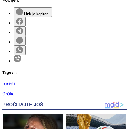
Podijeli:
Link je kopiran!
Tag
ovi
:
turisti
Grčka