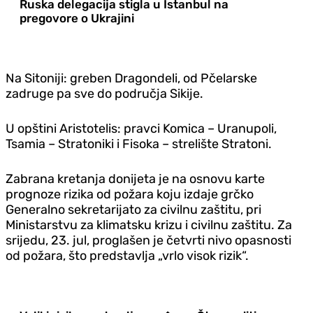
Ruska delegacija stigla u Istanbul na
pregovore o Ukrajini
Na Sitoniji: greben Dragondeli, od Pčelarske
zadruge pa sve do područja Sikije.
U opštini Aristotelis: pravci Komica – Uranupoli,
Tsamia – Stratoniki i Fisoka – strelište Stratoni.
Zabrana kretanja donijeta je na osnovu karte
prognoze rizika od požara koju izdaje grčko
Generalno sekretarijato za civilnu zaštitu, pri
Ministarstvu za klimatsku krizu i civilnu zaštitu. Za
srijedu, 23. jul, proglašen je četvrti nivo opasnosti
od požara, što predstavlja „vrlo visok rizik“.