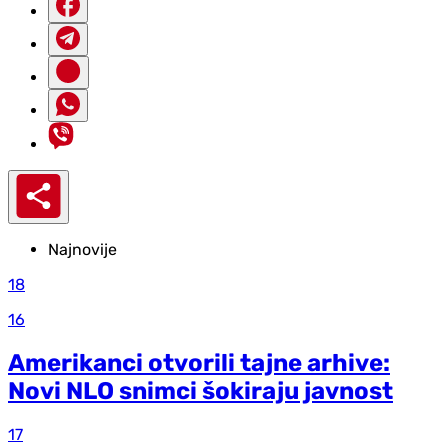
Najnovije
18
16
Amerikanci otvorili tajne arhive:
Novi NLO snimci šokiraju javnost
17