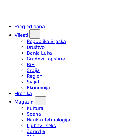
Pregled dana
Vijesti
Republika Srpska
Društvo
Banja Luka
Gradovi i opštine
BiH
Srbija
Region
Svijet
Ekonomija
Hronika
Magazin
Kultura
Scena
Nauka i tehnologija
Ljubav i seks
Zdravlje