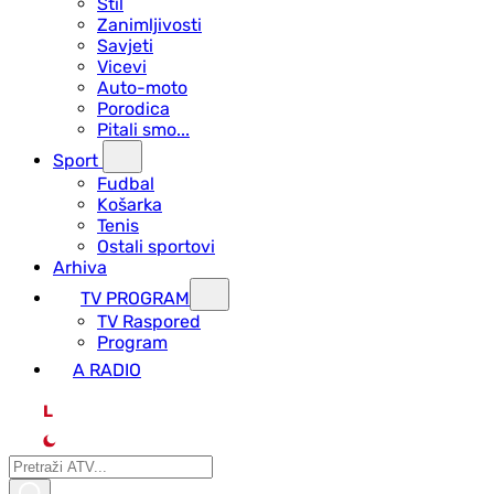
Stil
Zanimljivosti
Savjeti
Vicevi
Auto-moto
Porodica
Pitali smo...
Sport
Fudbal
Košarka
Tenis
Ostali sportovi
Arhiva
TV PROGRAM
ТV Raspored
Program
A RADIO
L