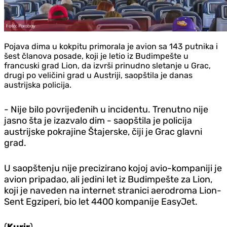
Pojava dima u kokpitu primorala je avion sa 143 putnika i
šest članova posade, koji je letio iz Budimpešte u
francuski grad Lion, da izvrši prinudno sletanje u Grac,
drugi po veličini grad u Austriji, saopštila je danas
austrijska policija.
- Nije bilo povrijeđenih u incidentu. Trenutno nije
jasno šta je izazvalo dim - saopštila je policija
austrijske pokrajine Štajerske, čiji je Grac glavni
grad.
U saopštenju nije precizirano kojoj avio-kompaniji je
avion pripadao, ali jedini let iz Budimpešte za Lion,
koji je naveden na internet stranici aerodroma Lion-
Sent Egziperi, bio let 4400 kompanije EasyJet.
(
Kurir
)