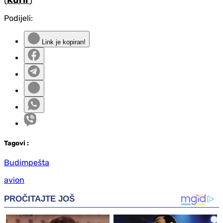
Podijeli:
Link je kopiran!
Tag
ovi
:
Budimpešta
avion