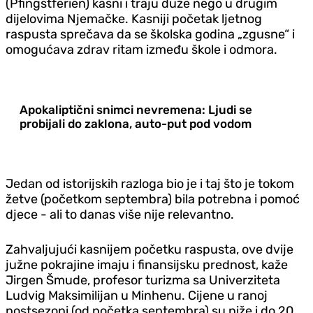
(Pfingstferien) kasni i traju duže nego u drugim
dijelovima Njemačke. Kasniji početak ljetnog
raspusta sprečava da se školska godina „zgusne“ i
omogućava zdrav ritam između škole i odmora.
Apokaliptični snimci nevremena: Ljudi se
probijali do zaklona, auto-put pod vodom
Jedan od istorijskih razloga bio je i taj što je tokom
žetve (početkom septembra) bila potrebna i pomoć
djece - ali to danas više nije relevantno.
Zahvaljujući kasnijem početku raspusta, ove dvije
južne pokrajine imaju i finansijsku prednost, kaže
Jirgen Šmude, profesor turizma sa Univerziteta
Ludvig Maksimilijan u Minhenu. Cijene u ranoj
postsezoni (od početka septembra) su niže i do 20