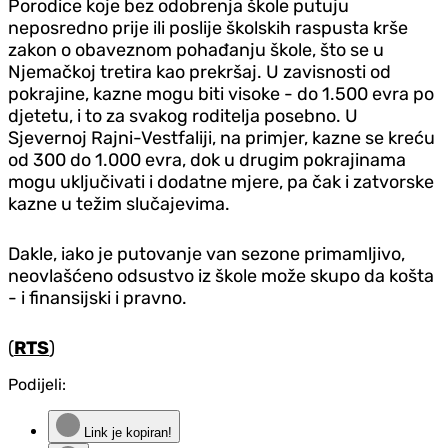
Porodice koje bez odobrenja škole putuju
neposredno prije ili poslije školskih raspusta krše
zakon o obaveznom pohađanju škole, što se u
Njemačkoj tretira kao prekršaj. U zavisnosti od
pokrajine, kazne mogu biti visoke - do 1.500 evra po
djetetu, i to za svakog roditelja posebno. U
Sjevernoj Rajni-Vestfaliji, na primjer, kazne se kreću
od 300 do 1.000 evra, dok u drugim pokrajinama
mogu uključivati i dodatne mjere, pa čak i zatvorske
kazne u težim slučajevima.
Dakle, iako je putovanje van sezone primamljivo,
neovlašćeno odsustvo iz škole može skupo da košta
- i finansijski i pravno.
(
RTS
)
Podijeli:
Link je kopiran!