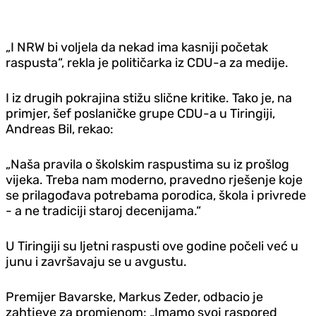
„I NRW bi voljela da nekad ima kasniji početak
raspusta“, rekla je političarka iz CDU-a za medije.
I iz drugih pokrajina stižu slične kritike. Tako je, na
primjer, šef poslaničke grupe CDU-a u Tiringiji,
Andreas Bil, rekao:
„Naša pravila o školskim raspustima su iz prošlog
vijeka. Treba nam moderno, pravedno rješenje koje
se prilagođava potrebama porodica, škola i privrede
- a ne tradiciji staroj decenijama.“
U Tiringiji su ljetni raspusti ove godine počeli već u
junu i završavaju se u avgustu.
Premijer Bavarske, Markus Zeder, odbacio je
zahtjeve za promjenom: „Imamo svoj raspored