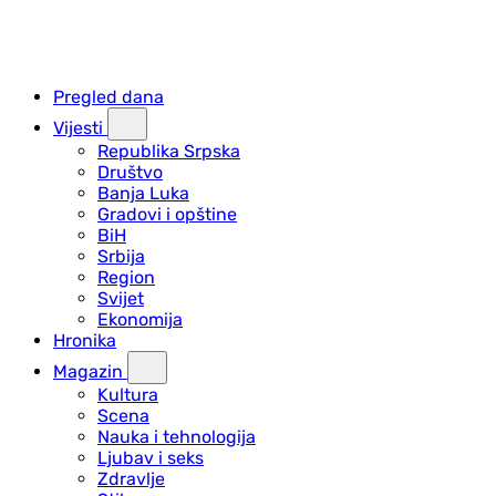
Pregled dana
Vijesti
Republika Srpska
Društvo
Banja Luka
Gradovi i opštine
BiH
Srbija
Region
Svijet
Ekonomija
Hronika
Magazin
Kultura
Scena
Nauka i tehnologija
Ljubav i seks
Zdravlje