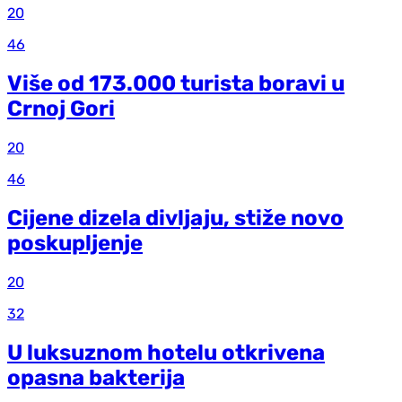
20
46
Više od 173.000 turista boravi u
Crnoj Gori
20
46
Cijene dizela divljaju, stiže novo
poskupljenje
20
32
U luksuznom hotelu otkrivena
opasna bakterija