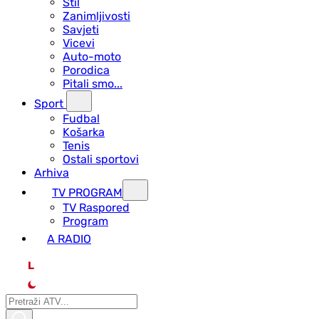
Stil
Zanimljivosti
Savjeti
Vicevi
Auto-moto
Porodica
Pitali smo...
Sport
Fudbal
Košarka
Tenis
Ostali sportovi
Arhiva
TV PROGRAM
ТV Raspored
Program
A RADIO
L