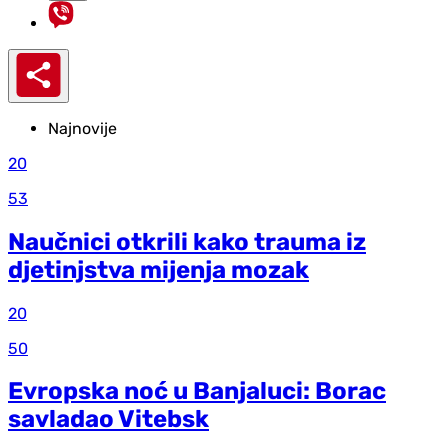
Najnovije
20
53
Naučnici otkrili kako trauma iz
d‌jetinjstva mijenja mozak
20
50
Evropska noć u Banjaluci: Borac
savladao Vitebsk