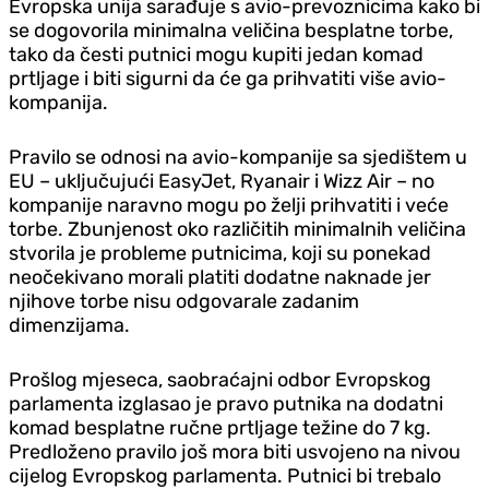
Evropska unija sarađuje s avio-prevoznicima kako bi
se dogovorila minimalna veličina besplatne torbe,
tako da česti putnici mogu kupiti jedan komad
prtljage i biti sigurni da će ga prihvatiti više avio-
kompanija.
Pravilo se odnosi na avio-kompanije sa sjedištem u
EU – uključujući EasyJet, Ryanair i Wizz Air – no
kompanije naravno mogu po želji prihvatiti i veće
torbe. Zbunjenost oko različitih minimalnih veličina
stvorila je probleme putnicima, koji su ponekad
neočekivano morali platiti dodatne naknade jer
njihove torbe nisu odgovarale zadanim
dimenzijama.
Prošlog mjeseca, saobraćajni odbor Evropskog
parlamenta izglasao je pravo putnika na dodatni
komad besplatne ručne prtljage težine do 7 kg.
Predloženo pravilo još mora biti usvojeno na nivou
cijelog Evropskog parlamenta. Putnici bi trebalo