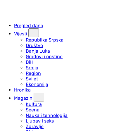
Pregled dana
Vijesti
Republika Srpska
Društvo
Banja Luka
Gradovi i opštine
BiH
Srbija
Region
Svijet
Ekonomija
Hronika
Magazin
Kultura
Scena
Nauka i tehnologija
Ljubav i seks
Zdravlje