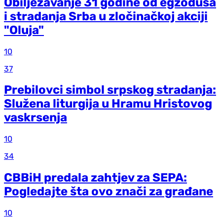
Obilježavanje 31 godine od egzodusa
i stradanja Srba u zločinačkoj akciji
"Oluja"
10
37
Prebilovci simbol srpskog stradanja:
Služena liturgija u Hramu Hristovog
vaskrsenja
10
34
CBBiH predala zahtjev za SEPA:
Pogledajte šta ovo znači za građane
10