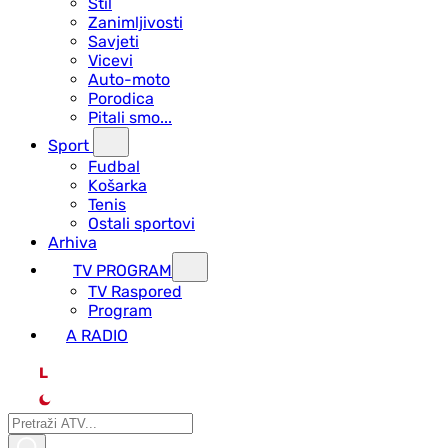
Stil
Zanimljivosti
Savjeti
Vicevi
Auto-moto
Porodica
Pitali smo...
Sport
Fudbal
Košarka
Tenis
Ostali sportovi
Arhiva
TV PROGRAM
ТV Raspored
Program
A RADIO
L