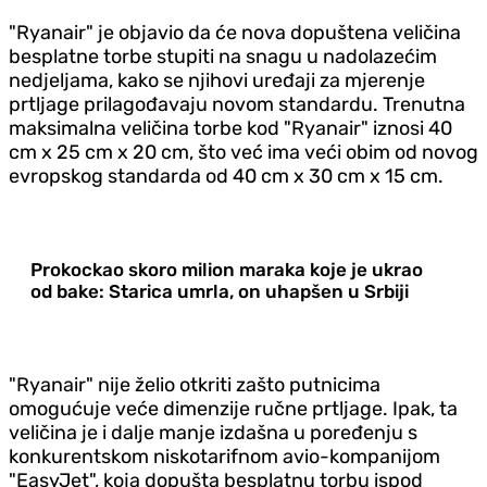
"Ryanair" je objavio da će nova dopuštena veličina
besplatne torbe stupiti na snagu u nadolazećim
nedjeljama, kako se njihovi uređaji za mjerenje
prtljage prilagođavaju novom standardu. Trenutna
maksimalna veličina torbe kod "Ryanair" iznosi 40
cm x 25 cm x 20 cm, što već ima veći obim od novog
evropskog standarda od 40 cm x 30 cm x 15 cm.
Prokockao skoro milion maraka koje je ukrao
od bake: Starica umrla, on uhapšen u Srbiji
"Ryanair" nije želio otkriti zašto putnicima
omogućuje veće dimenzije ručne prtljage. Ipak, ta
veličina je i dalje manje izdašna u poređenju s
konkurentskom niskotarifnom avio-kompanijom
"EasyJet", koja dopušta besplatnu torbu ispod