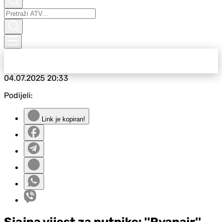
04.07.2025
20:33
Podijeli:
Link je kopiran!
Sjajna vijest za putnike: ''Ryanair''