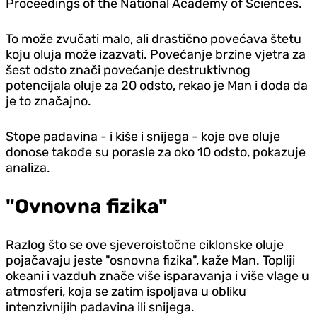
Proceedings of the National Academy of Sciences.
To može zvučati malo, ali drastično povećava štetu
koju oluja može izazvati. Povećanje brzine vjetra za
šest odsto znači povećanje destruktivnog
potencijala oluje za 20 odsto, rekao je Man i doda da
je to značajno.
Stope padavina - i kiše i snijega - koje ove oluje
donose takođe su porasle za oko 10 odsto, pokazuje
analiza.
"Ovnovna fizika"
Razlog što se ove sjeveroistočne ciklonske oluje
pojačavaju jeste "osnovna fizika", kaže Man. Topliji
okeani i vazduh znače više isparavanja i više vlage u
atmosferi, koja se zatim ispoljava u obliku
intenzivnijih padavina ili snijega.