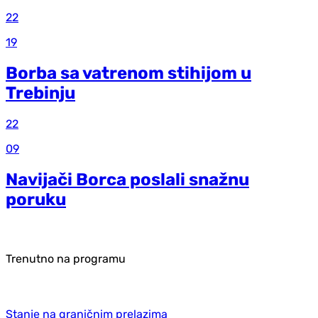
22
19
Borba sa vatrenom stihijom u
Trebinju
22
09
Navijači Borca poslali snažnu
poruku
Trenutno na programu
Stanje na graničnim prelazima