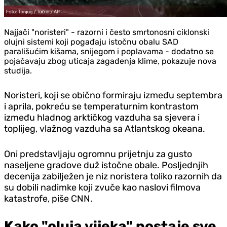
Najjači "noristeri" - razorni i često smrtonosni ciklonski
olujni sistemi koji pogađaju istočnu obalu SAD
parališućim kišama, snijegom i poplavama - dodatno se
pojačavaju zbog uticaja zagađenja klime, pokazuje nova
studija.
Noristeri, koji se obično formiraju između septembra
i aprila, pokreću se temperaturnim kontrastom
između hladnog arktičkog vazduha sa sjevera i
toplijeg, vlažnog vazduha sa Atlantskog okeana.
Oni predstavljaju ogromnu prijetnju za gusto
naseljene gradove duž istočne obale. Posljednjih
decenija zabilježen je niz noristera toliko razornih da
su dobili nadimke koji zvuče kao naslovi filmova
katastrofe, piše CNN.
Kako "oluja vijeka" postaje sve