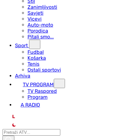
Stil
Zanimljivosti
Savjeti
Vicevi
Auto-moto
Porodica
Pitali smo...
Sport
Fudbal
Košarka
Tenis
Ostali sportovi
Arhiva
TV PROGRAM
ТV Raspored
Program
A RADIO
L