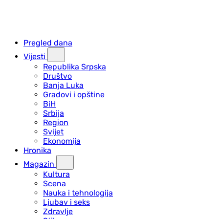
Pregled dana
Vijesti
Republika Srpska
Društvo
Banja Luka
Gradovi i opštine
BiH
Srbija
Region
Svijet
Ekonomija
Hronika
Magazin
Kultura
Scena
Nauka i tehnologija
Ljubav i seks
Zdravlje