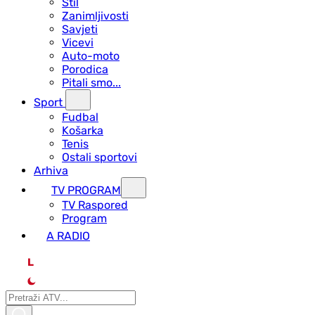
Stil
Zanimljivosti
Savjeti
Vicevi
Auto-moto
Porodica
Pitali smo...
Sport
Fudbal
Košarka
Tenis
Ostali sportovi
Arhiva
TV PROGRAM
ТV Raspored
Program
A RADIO
L