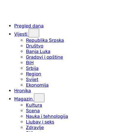
Pregled dana
Vijesti
Republika Srpska
Društvo
Banja Luka
Gradovi i opštine
BiH
Srbija
Region
Svijet
Ekonomija
Hronika
Magazin
Kultura
Scena
Nauka i tehnologija
Ljubav i seks
Zdravlje