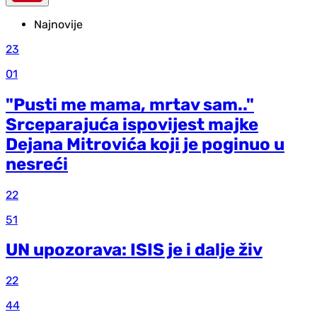
Najnovije
23
01
"Pusti me mama, mrtav sam.."
Srceparajuća ispovijest majke
Dejana Mitrovića koji je poginuo u
nesreći
22
51
UN upozorava: ISIS je i dalje živ
22
44