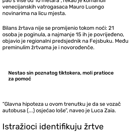
pao s više od 10 metara", rekao je komandir
venecijanskih vatrogasaca Mauro Luongo
novinarima na licu mjesta.
Bilans žrtava nije se promijenio tokom noći: 21
osoba je poginula, a najmanje 15 ih je povrijeđeno,
objavio je regionalni predsjednik na Fejsbuku. Među
preminulim žrtvama je i novorođenče.
Nestao sin poznatog tiktokera, moli pratioce
za pomoć
“Glavna hipoteza u ovom trenutku je da se vozač
autobusa (...) osjećao loše”, naveo je Luca Zaia.
Istražioci identifikuju žrtve