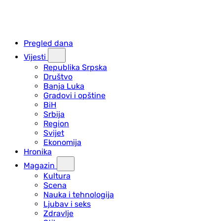
Pregled dana
Vijesti
Republika Srpska
Društvo
Banja Luka
Gradovi i opštine
BiH
Srbija
Region
Svijet
Ekonomija
Hronika
Magazin
Kultura
Scena
Nauka i tehnologija
Ljubav i seks
Zdravlje