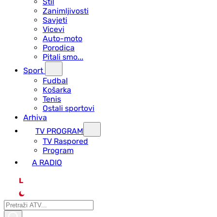
Stil
Zanimljivosti
Savjeti
Vicevi
Auto-moto
Porodica
Pitali smo...
Sport
Fudbal
Košarka
Tenis
Ostali sportovi
Arhiva
TV PROGRAM
ТV Raspored
Program
A RADIO
L