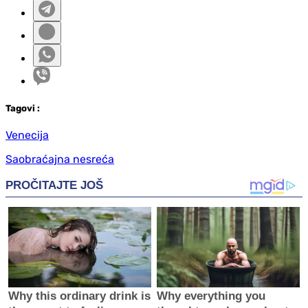
Tag
ovi
:
Venecija
Saobraćajna nesreća