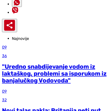
Najnovije
09
36
"Uredno snabdijevanje vodom iz
laktaškog, problemi sa isporukom iz
banjalučkog Vodovoda"
09
32
Novi talas pakla: Britanija peti put