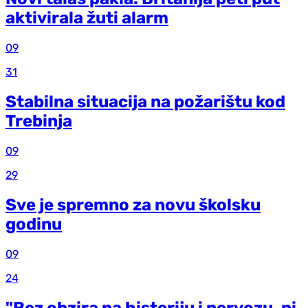
aktivirala žuti alarm
09
31
Stabilna situacija na požarištu kod
Trebinja
09
29
Sve je spremno za novu školsku
godinu
09
24
"Bez obzira na histeriju i nervozu, ni