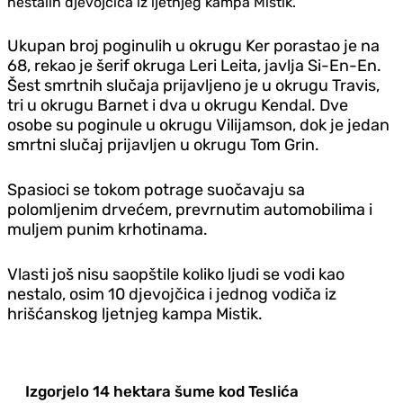
nestalih djevojčica iz ljetnjeg kampa Mistik.
Ukupan broj poginulih u okrugu Ker porastao je na
68, rekao je šerif okruga Leri Leita, javlja Si-En-En.
Šest smrtnih slučaja prijavljeno je u okrugu Travis,
tri u okrugu Barnet i dva u okrugu Kendal. Dve
osobe su poginule u okrugu Vilijamson, dok je jedan
smrtni slučaj prijavljen u okrugu Tom Grin.
Spasioci se tokom potrage suočavaju sa
polomljenim drvećem, prevrnutim automobilima i
muljem punim krhotinama.
Vlasti još nisu saopštile koliko ljudi se vodi kao
nestalo, osim 10 djevojčica i jednog vodiča iz
hrišćanskog ljetnjeg kampa Mistik.
Izgorjelo 14 hektara šume kod Teslića