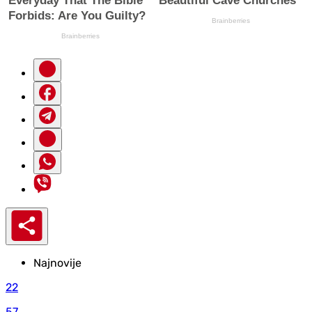
Najnovije
22
57