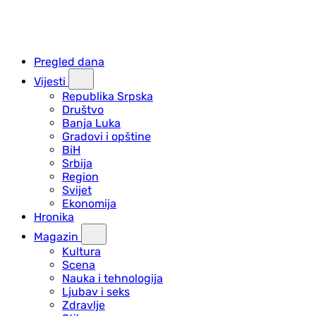
Pregled dana
Vijesti
Republika Srpska
Društvo
Banja Luka
Gradovi i opštine
BiH
Srbija
Region
Svijet
Ekonomija
Hronika
Magazin
Kultura
Scena
Nauka i tehnologija
Ljubav i seks
Zdravlje