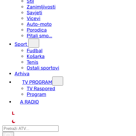
Stil
Zanimljivosti
Savjeti
Vicevi
Auto-moto
Porodica
Pitali smo...
Sport
Fudbal
Košarka
Tenis
Ostali sportovi
Arhiva
TV PROGRAM
ТV Raspored
Program
A RADIO
L