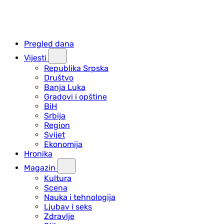
Pregled dana
Vijesti
Republika Srpska
Društvo
Banja Luka
Gradovi i opštine
BiH
Srbija
Region
Svijet
Ekonomija
Hronika
Magazin
Kultura
Scena
Nauka i tehnologija
Ljubav i seks
Zdravlje