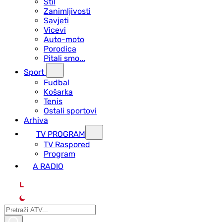
Stil
Zanimljivosti
Savjeti
Vicevi
Auto-moto
Porodica
Pitali smo...
Sport
Fudbal
Košarka
Tenis
Ostali sportovi
Arhiva
TV PROGRAM
ТV Raspored
Program
A RADIO
L