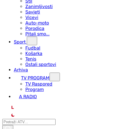
Stil
Zanimljivosti
Savjeti
Vicevi
Auto-moto
Porodica
Pitali smo...
Sport
Fudbal
Košarka
Tenis
Ostali sportovi
Arhiva
TV PROGRAM
ТV Raspored
Program
A RADIO
L