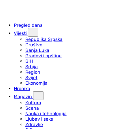
Pregled dana
Vijesti
Republika Srpska
Društvo
Banja Luka
Gradovi i opštine
BiH
Srbija
Region
Svijet
Ekonomija
Hronika
Magazin
Kultura
Scena
Nauka i tehnologija
Ljubav i seks
Zdravlje