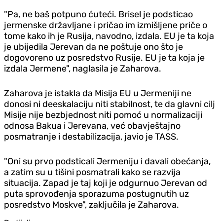
"Pa, ne baš potpuno ćuteći. Brisel je podsticao
jermenske državljane i pričao im izmišljene priče o
tome kako ih je Rusija, navodno, izdala. EU je ta koja
je ubijedila Jerevan da ne poštuje ono što je
dogovoreno uz posredstvo Rusije. EU je ta koja je
izdala Jermene", naglasila je Zaharova.
Zaharova je istakla da Misija EU u Jermeniji ne
donosi ni deeskalaciju niti stabilnost, te da glavni cilj
Misije nije bezbjednost niti pomoć u normalizaciji
odnosa Bakua i Jerevana, već obavještajno
posmatranje i destabilizacija, javio je TASS.
"Oni su prvo podsticali Jermeniju i davali obećanja,
a zatim su u tišini posmatrali kako se razvija
situacija. Zapad je taj koji je odgurnuo Jerevan od
puta sprovođenja sporazuma postugnutih uz
posredstvo Moskve", zaključila je Zaharova.