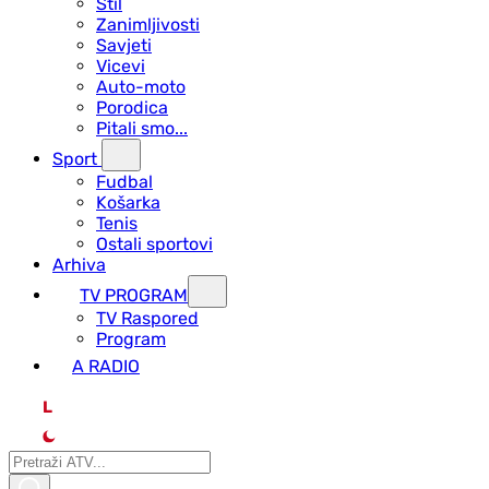
Stil
Zanimljivosti
Savjeti
Vicevi
Auto-moto
Porodica
Pitali smo...
Sport
Fudbal
Košarka
Tenis
Ostali sportovi
Arhiva
TV PROGRAM
ТV Raspored
Program
A RADIO
L