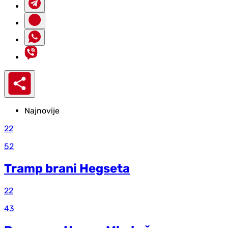
Najnovije
22
52
Tramp brani Hegseta
22
43