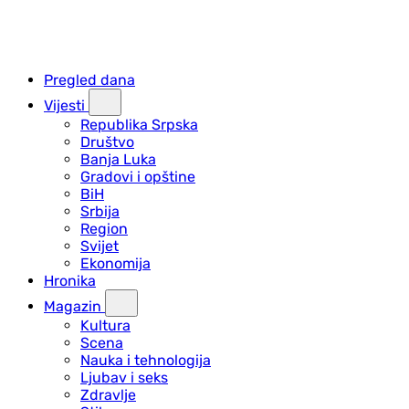
Pregled dana
Vijesti
Republika Srpska
Društvo
Banja Luka
Gradovi i opštine
BiH
Srbija
Region
Svijet
Ekonomija
Hronika
Magazin
Kultura
Scena
Nauka i tehnologija
Ljubav i seks
Zdravlje