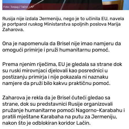
Rusija nije izdala Jermeniju, nego je to učinila EU, navela
je portparol ruskog Ministarstva spoljnih poslova Marija
Zaharova.
Ona je napomenula da Brisel nije imao namjeru da
omogući primirje i pruži humanitarnu pomoć.
Prema njenim riječima, EU je gledala sa strane dok
su ruski mirovnjaci d‌jelovali kao posrednici u
postizanju primirja i nije pokazala ni naznaku
namjere da pruži bilo kakvu praktičnu pomoć.
Zaharova je rekla da je Brisel ćuteći gledao sa
strane, dok su predstavnici Rusije organizovali
pružanje humanitarne pomoći Nagorno-Karabahu i
pratili mještane Karabaha na putu za Jermeniju,
nakon što je odblokiran koridor Lačin.