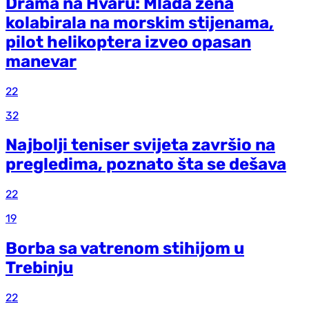
Drama na Hvaru: Mlada žena
kolabirala na morskim stijenama,
pilot helikoptera izveo opasan
manevar
22
32
Najbolji teniser svijeta završio na
pregledima, poznato šta se dešava
22
19
Borba sa vatrenom stihijom u
Trebinju
22