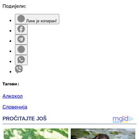
Подијели:
Линк је копиран!
Таг
ови
:
Алкохол
Словенија