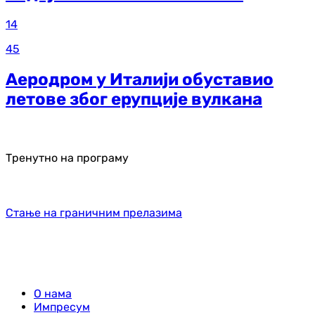
14
45
Аеродром у Италији обуставио
летове због ерупције вулкана
Тренутно на програму
Стање на граничним прелазима
О нама
Импресум