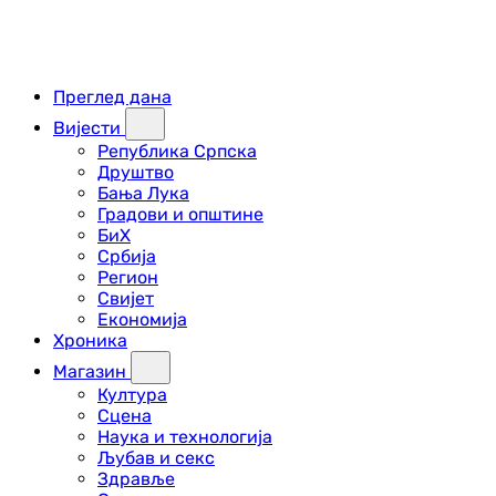
Преглед дана
Вијести
Република Српска
Друштво
Бања Лука
Градови и општине
БиХ
Србија
Регион
Свијет
Економија
Хроника
Магазин
Култура
Сцена
Наука и технологија
Љубав и секс
Здравље