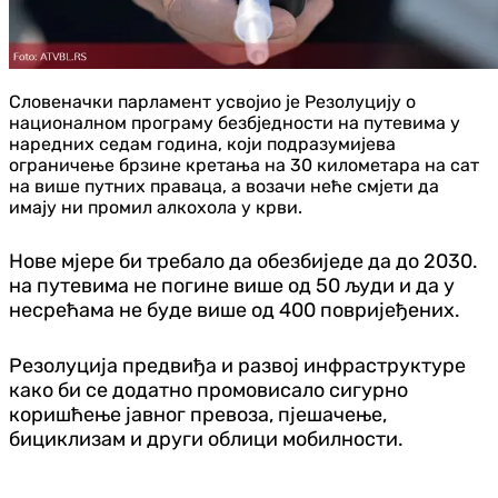
Словеначки парламент усвојио је Резолуцију о
националном програму безбједности на путевима у
наредних седам година, који подразумијева
ограничење брзине кретања на 30 километара на сат
на више путних праваца, а возачи неће смјети да
имају ни промил алкохола у крви.
Нове мјере би требало да обезбиједе да до 2030.
на путевима не погине више од 50 људи и да у
несрећама не буде више од 400 повријеђених.
Резолуција предвиђа и развој инфраструктуре
како би се додатно промовисало сигурно
коришћење јавног превоза, пјешачење,
бициклизам и други облици мобилности.