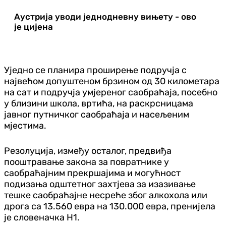
Аустрија уводи једнодневну вињету - ово
је цијена
Уједно се планира проширење подручја с
највећом допуштеном брзином од 30 километара
на сат и подручја умјереног саобраћаја, посебно
у близини школа, вртића, на раскрсницама
јавног путничког саобраћаја и насељеним
мјестима.
Резолуција, између осталог, предвиђа
пооштравање закона за повратнике у
саобраћајним прекршајима и могућност
подизања одштетног захтјева за изазивање
тешке саобраћајне несреће због алкохола или
дрога са 13.560 евра на 130.000 евра, пренијела
је словеначка Н1.