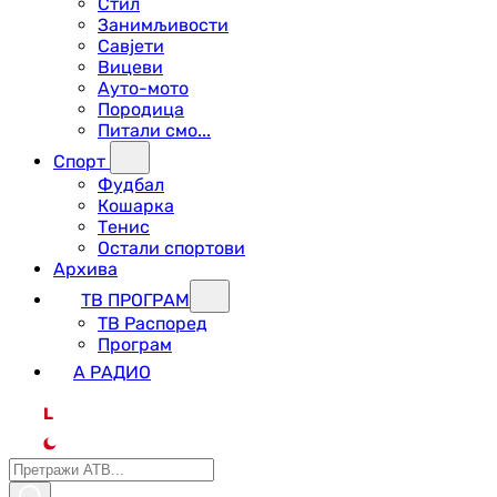
Стил
Занимљивости
Савјети
Вицеви
Ауто-мото
Породица
Питали смо...
Спорт
Фудбал
Кошарка
Тенис
Остали спортови
Архива
ТВ ПРОГРАМ
ТВ Распоред
Програм
А РАДИО
L