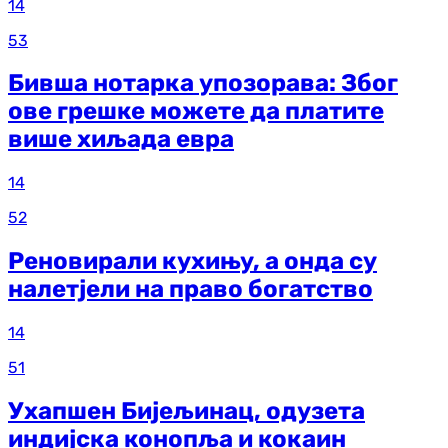
14
53
Бивша нотарка упозорава: Због
ове грешке можете да платите
више хиљада евра
14
52
Реновирали кухињу, а онда су
налетјели на право богатство
14
51
Ухапшен Бијељинац, одузета
индијска конопља и кокаин