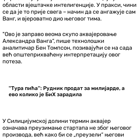
области вјештачке интелигенције. У пракси, чини
се да је то прије свега – начин да се ангажује сам
Ванг, и вјероватно дио његовог тима.
"Ово је заправо веома скупо аквајеровање
Александра Ванга“, пише технолошки
аналитичар Бен Томпсон, позивајући се на сада
већ општеприхваћену интерпретацију овог
потеза.
''Тура пића'': Рудник продат за милијарде, а
ево колико је БиХ зарадила
У Силицијумској долини термин аквајер
означава преузимање стартапа не због његовог
производа, већ како би се „преузели“ његови