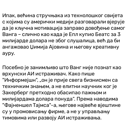
Ипак, већина стручњака из технолошког свијета
с којима су амерички медији разговарали вјерује
да је кључна мотивација заправо довођење самог
Ванга – слично као када је Епл купио Беатс за 3
милијарде долара не због слушалица, већ да би
ангажовао Џимија Ајовина и његову креативну
ауру.
Посебно је занимљиво што Ванг није познат као
врхунски АИ истраживач. Како пише
"Информејшн", „он је прије свега бизнисмен са
техничким знањем, а не елитни научник ког је
Закерберг претходно обасипао пажњом и
милијардама долара понуда“. Према наводима
"Фајненшел Тајмса"-а, његове највеће вјештине
су у промовисању фирме, а не у управљању
тимовима или развоју АИ истраживања.