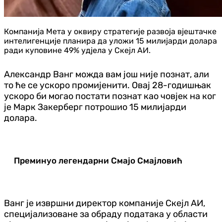
Компанија Мета у оквиру стратегије развоја вјештачке
интелигенције планира да уложи 15 милијарди долара
ради куповине 49% удјела у Скејл АИ.
Александр Ванг можда вам још није познат, али
то ће се ускоро промијенити. Овај 28-годишњак
ускоро би могао постати познат као човјек на ког
је Марк Закерберг потрошио 15 милијарди
долара.
Преминуо легендарни Смајо Смајловић
Ванг је извршни директор компаније Скејл АИ,
специјализоване за обраду података у области