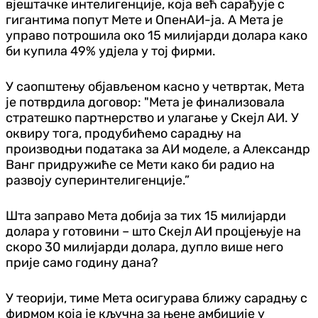
вјештачке интелигенције, која већ сарађује с
гигантима попут Мете и ОпенАИ-ја. А Мета је
управо потрошила око 15 милијарди долара како
би купила 49% удјела у тој фирми.
У саопштењу објављеном касно у четвртак, Мета
је потврдила договор: "Мета је финализовала
стратешко партнерство и улагање у Скејл АИ. У
оквиру тога, продубићемо сарадњу на
производњи података за АИ моделе, а Александр
Ванг придружиће се Мети како би радио на
развоју суперинтелигенције.”
Шта заправо Мета добија за тих 15 милијарди
долара у готовини – што Скејл АИ процјењује на
скоро 30 милијарди долара, дупло више него
прије само годину дана?
У теорији, тиме Мета осигурава ближу сарадњу с
фирмом која је кључна за њене амбиције у