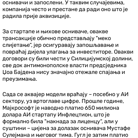
оснивачи и запослени. У таквим случајевима,
компанија често и престане да ради оно што је
радила прије аквизиције.
За стартапе и њихове осниваче, овакве
трансакције обично представљају "меко
слијетање“, јер осигуравају запошљавање и
повраћај дијела улагања за инвеститоре. Овакви
договори су били чести у Силицијумској долини,
све док антимонополске власти предсједника
Џоа Бајдена нису значајно отежале спајања и
преузимања.
Сада се аквајер модели враћају – посебно у АИ
сектору, уз вртоглаве цифре. Прошле године,
Мајкрософт је наводно платио 650 милиона
долара АИ стартапу Инфлецтион, што је
формално била "накнада за лиценцу“, али у
суштини – цијена за долазак оснивача Мустафе
Сулејмана и његовог тима. Гугл је затим платио