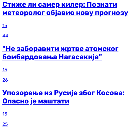
Стиже ли самер килер: Познати
метеоролог објавио нову прогнозу
15
44
"Не заборавити жртве атомског
бомбардовања Нагасакија"
15
26
Упозорење из Русије због Косова:
Опасно је маштати
15
25