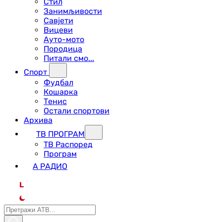
Стил
Занимљивости
Савјети
Вицеви
Ауто-мото
Породица
Питали смо...
Спорт
Фудбал
Кошарка
Тенис
Остали спортови
Архива
ТВ ПРОГРАМ
ТВ Распоред
Програм
А РАДИО
L