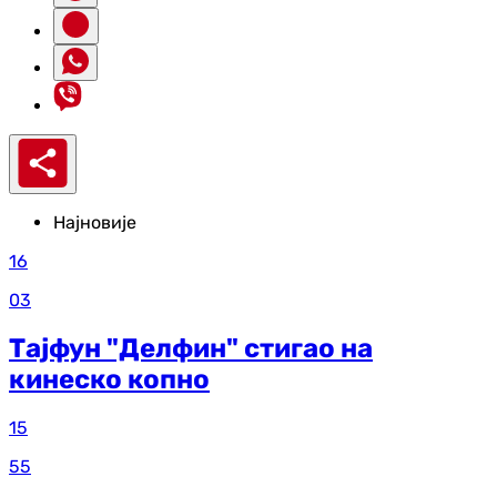
Најновије
16
03
Тајфун "Делфин" стигао на
кинеско копно
15
55