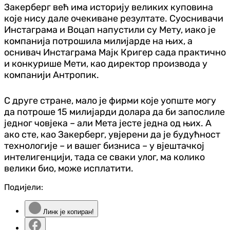
Закерберг већ има историју великих куповина
које нису дале очекиване резултате. Суоснивачи
Инстаграма и Воцап напустили су Мету, иако је
компанија потрошила милијарде на њих, а
оснивач Инстаграма Мајк Кригер сада практично
и конкурише Мети, као директор производа у
компанији Антропик.
С друге стране, мало је фирми које уопште могу
да потроше 15 милијарди долара да би запослиле
једног човјека – али Мета јесте једна од њих. А
ако сте, као Закерберг, увјерени да је будућност
технологије – и вашег бизниса – у вјештачкој
интелигенцији, тада се сваки улог, ма колико
велики био, може исплатити.
Подијели:
Линк је копиран!