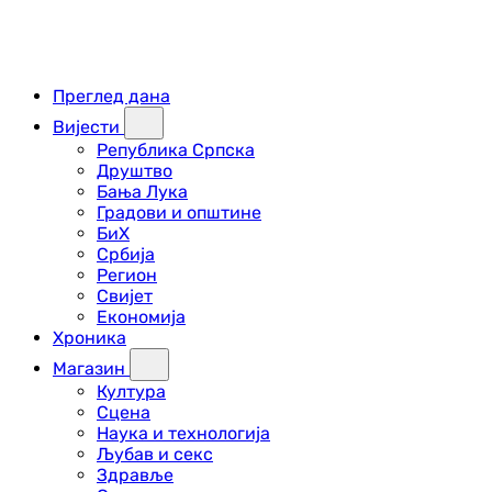
Преглед дана
Вијести
Република Српска
Друштво
Бања Лука
Градови и општине
БиХ
Србија
Регион
Свијет
Економија
Хроника
Магазин
Култура
Сцена
Наука и технологија
Љубав и секс
Здравље