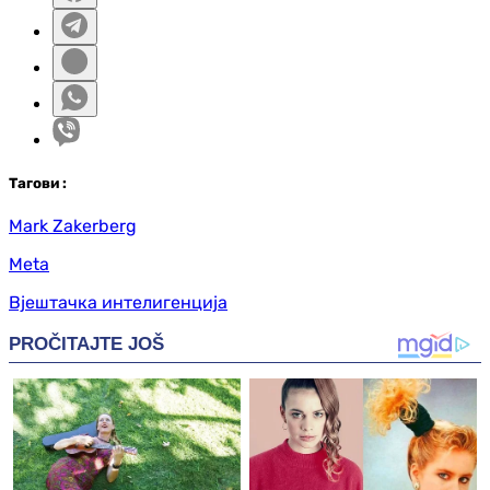
Таг
ови
:
Mark Zakerberg
Meta
Вјештачка интелигенција