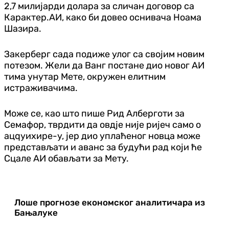
2,7 милијарди долара за сличан договор са
Карактер.АИ, како би довео оснивача Ноама
Шазира.
Закерберг сада подиже улог са својим новим
потезом. Жели да Ванг постане дио новог АИ
тима унутар Мете, окружен елитним
истраживачима.
Може се, као што пише Рид Алберготи за
Семафор, тврдити да овдје није ријеч само о
ацqуихире-у, јер дио уплаћеног новца може
представљати и аванс за будући рад који ће
Сцале АИ обављати за Мету.
Лоше прогнозе економског аналитичара из
Бањалуке