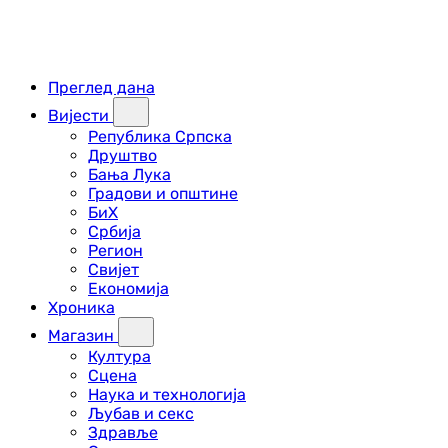
Преглед дана
Вијести
Република Српска
Друштво
Бања Лука
Градови и општине
БиХ
Србија
Регион
Свијет
Економија
Хроника
Магазин
Култура
Сцена
Наука и технологија
Љубав и секс
Здравље