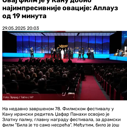
најимпресивније овације: Аплауз
од 19 минута
29.05.2025
20:03
На недавно завршеном 78. Филмском фестивалу у
Кану ирански редитељ Џафар Панахи освојио је
Златну палму, главну награду фестивала, за драмски
филм "Била је то само несрећа". Међутим, било је још