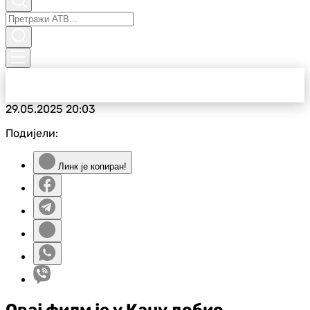
29.05.2025
20:03
Подијели:
Линк је копиран!
Овај филм је у Кану добио