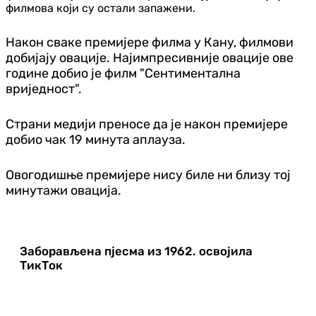
филмова који су остали запажени.
Након сваке премијере филма у Кану, филмови
добијају овације. Најимпресивније овације ове
године добио је филм "Сентиментална
вриједност".
Страни медији преносе да је након премијере
добио чак 19 минута аплауза.
Овогодишње премијере нису биле ни близу тој
минутажи овација.
Заборављена пјесма из 1962. освојила
ТикТок