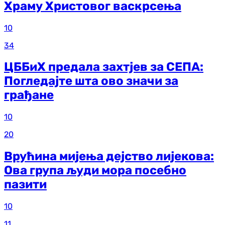
Храму Христовог васкрсења
10
34
ЦББиХ предала захтјев за СЕПА:
Погледајте шта ово значи за
грађане
10
20
Врућина мијења дејство лијекова:
Ова група људи мора посебно
пазити
10
11