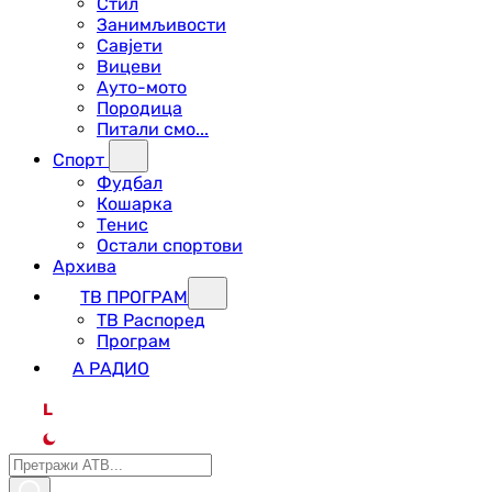
Стил
Занимљивости
Савјети
Вицеви
Ауто-мото
Породица
Питали смо...
Спорт
Фудбал
Кошарка
Тенис
Остали спортови
Архива
ТВ ПРОГРАМ
ТВ Распоред
Програм
А РАДИО
L