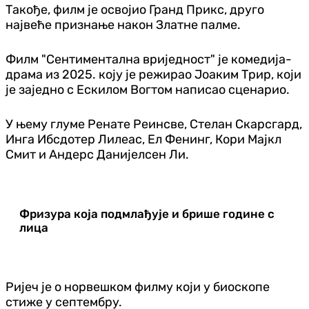
Такође, филм је освојио Гранд Прикс, друго
највеће признање након Златне палме.
Филм "Сентиментална вриједност" је комедија-
драма из 2025. коју је режирао Јоаким Трир, који
је заједно с Ескилом Вогтом написао сценарио.
У њему глуме Ренате Реинсве, Стелан Скарсгард,
Инга Ибсдотер Лилеас, Ел Фенинг, Кори Мајкл
Смит и Андерс Данијелсен Ли.
Фризура која подмлађује и брише године с
лица
Ријеч је о норвешком филму који у биоскопе
стиже у септембру.