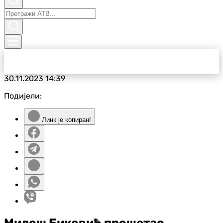
30.11.2023
14:39
Подијели:
Линк је копиран!
Милош Биковић прошетао