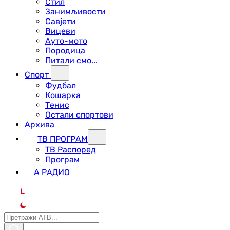
Стил
Занимљивости
Савјети
Вицеви
Ауто-мото
Породица
Питали смо...
Спорт
Фудбал
Кошарка
Тенис
Остали спортови
Архива
ТВ ПРОГРАМ
ТВ Распоред
Програм
А РАДИО
L