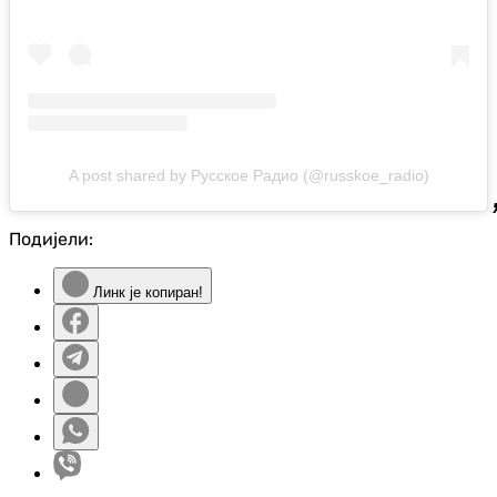
A post shared by Русское Радио (@russkoe_radio)
Подијели:
Линк је копиран!