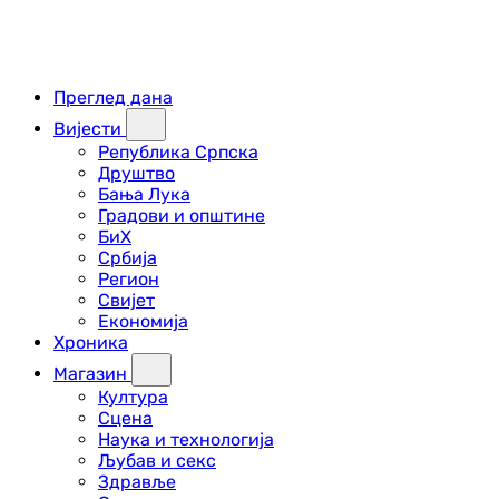
Преглед дана
Вијести
Република Српска
Друштво
Бања Лука
Градови и општине
БиХ
Србија
Регион
Свијет
Економија
Хроника
Магазин
Култура
Сцена
Наука и технологија
Љубав и секс
Здравље