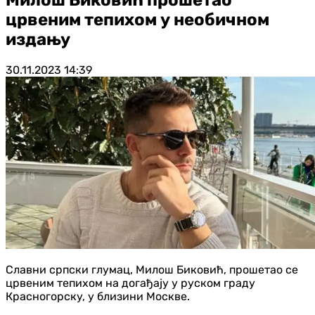
црвеним тепихом у необичном
издању
30.11.2023
14:39
Славни српски глумац, Милош Биковић, прошетао се
црвеним тепихом на догађају у руском граду
Красногорску, у близини Москве.