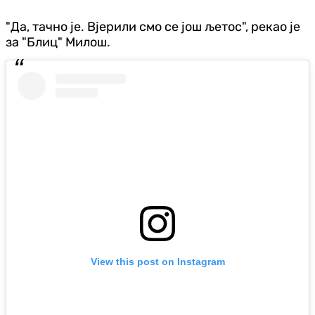
"Да, тачно је. Вјерили смо се још љетос", рекао је
за "Блиц" Милош.
View this post on Instagram