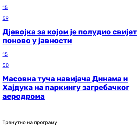
15
59
Дјевојка за којом је полудио свијет
поново у јавности
15
50
Масовна туча навијача Динама и
Хајдука на паркингу загребачког
аеродрома
Тренутно на програму