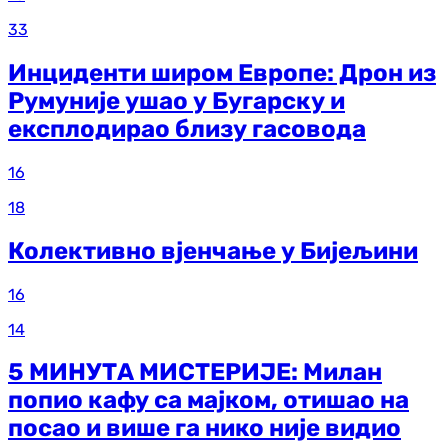
33
Инциденти широм Европе: Дрон из
Румуније ушао у Бугарску и
експлодирао близу гасовода
16
18
Колективно вјенчање у Бијељини
16
14
5 МИНУТА МИСТЕРИЈЕ: Милан
попио кафу са мајком, отишао на
посао и више га нико није видио