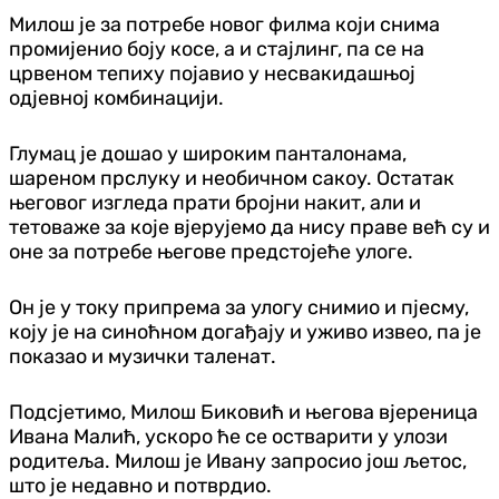
Милош је за потребе новог филма који снима
промијенио боју косе, а и стајлинг, па се на
црвеном тепиху појавио у несвакидашњој
од‌јевној комбинацији.
Глумац је дошао у широким панталонама,
шареном прслуку и необичном сакоу. Остатак
његовог изгледа прати бројни накит, али и
тетоваже за које вјерујемо да нису праве већ су и
оне за потребе његове предстојеће улоге.
Он је у току припрема за улогу снимио и пјесму,
коју је на синоћном догађају и уживо извео, па је
показао и музички таленат.
Подсјетимо, Милош Биковић и његова вјереница
Ивана Малић, ускоро ће се остварити у улози
родитеља. Милош је Ивану запросио још љетос,
што је недавно и потврдио.