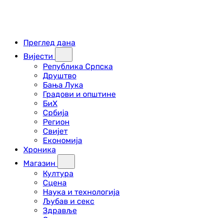
Преглед дана
Вијести
Република Српска
Друштво
Бања Лука
Градови и општине
БиХ
Србија
Регион
Свијет
Економија
Хроника
Магазин
Култура
Сцена
Наука и технологија
Љубав и секс
Здравље