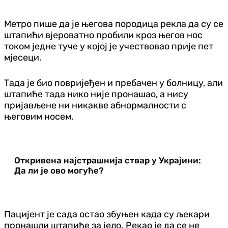
Метро пише да је његова породица рекла да су се
штапићи вјероватно пробили кроз његов нос
током једне туче у којој је учествовао прије пет
мјесеци.
Тада је био повријеђен и пребачен у болницу, али
штапиће тада нико није пронашао, а нису
пријављене ни никакве абнормалности с
његовим носем.
Откривена најстрашнија ствар у Украјини:
Да ли је ово могуће?
Пацијент је сада остао збуњен када су љекари
пронашли штапиће за јело. Рекао је да се не