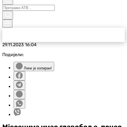
29.11.2023
16:04
Подијели:
Линк је копиран!
Мјесецима имао главобоље, почео