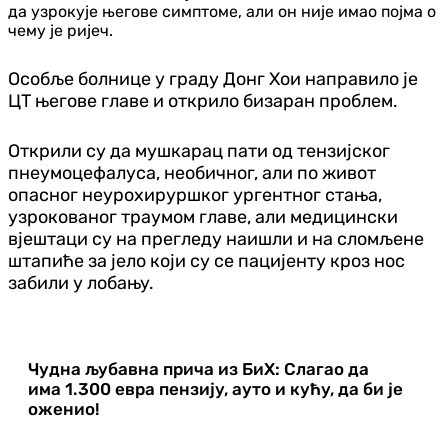
да узрокује његове симптоме, али он није имао појма о
чему је ријеч.
Особље болнице у граду Донг Хои направило је
ЦТ његове главе и открило бизаран проблем.
Открили су да мушкарац пати од тензијског
пнеумоцефалуса, необичног, али по живот
опасног неурохируршког ургентног стања,
узрокованог траумом главе, али медицински
вјештаци су на прегледу наишли и на сломљене
штапиће за јело који су се пацијенту кроз нос
забили у лобању.
Чудна љубавна прича из БиХ: Слагао да
има 1.300 евра пензију, ауто и кућу, да би је
оженио!