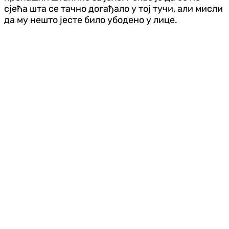
сјећа шта се тачно догађало у тој тучи, али мисли
да му нешто јесте било убодено у лице.