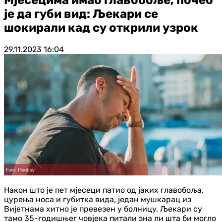
је да губи вид: Љекари се
шокирали кад су открили узрок
29.11.2023
16:04
Након што је пет мјесеци патио од јаких главобоља,
цурења носа и губитка вида, један мушкарац из
Вијетнама хитно је превезен у болницу. Љекари су
тамо 35-годишњег човјека питали зна ли шта би могло