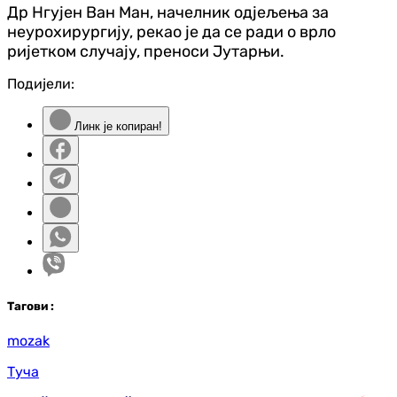
Др Нгујен Ван Ман, начелник одјељења за
неурохирургију, рекао је да се ради о врло
ријетком случају, преноси Јутарњи.
Подијели:
Линк је копиран!
Таг
ови
:
mozak
Туча