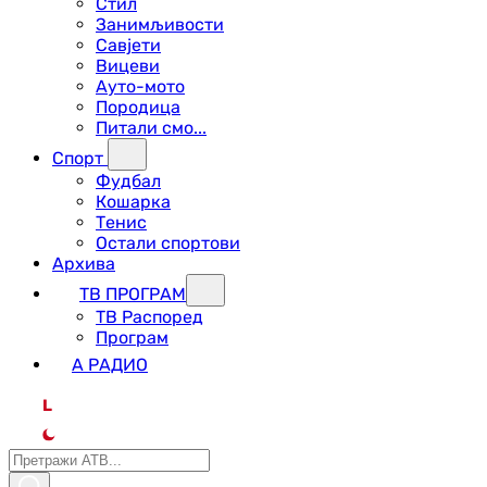
Стил
Занимљивости
Савјети
Вицеви
Ауто-мото
Породица
Питали смо...
Спорт
Фудбал
Кошарка
Тенис
Остали спортови
Архива
ТВ ПРОГРАМ
ТВ Распоред
Програм
А РАДИО
L