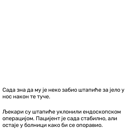
Сада зна да му је неко забио штапиће за јело у
нос након те туче.
Љекари су штапиће уклонили ендоскопском
операцијом. Пацијент је сада стабилно, али
остаје у болници како би се опоравио.