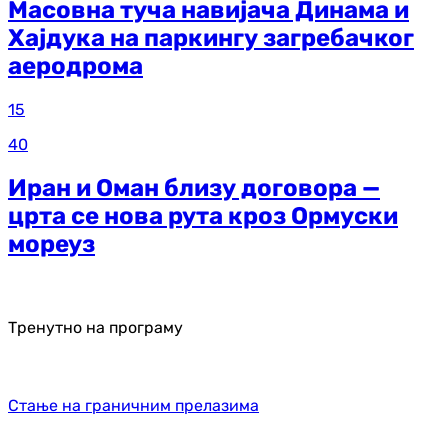
Масовна туча навијача Динама и
Хајдука на паркингу загребачког
аеродрома
15
40
Иран и Оман близу договора —
црта се нова рута кроз Ормуски
мореуз
Тренутно на програму
Стање на граничним прелазима