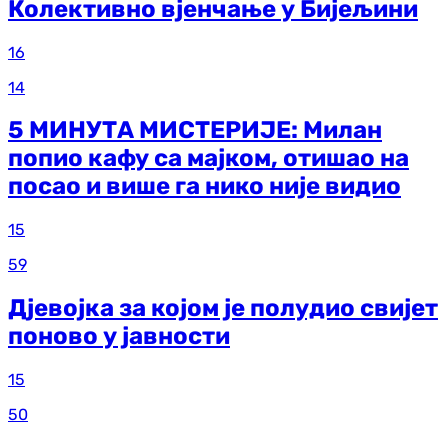
Колективно вјенчање у Бијељини
16
14
5 МИНУТА МИСТЕРИЈЕ: Милан
попио кафу са мајком, отишао на
посао и више га нико није видио
15
59
Дјевојка за којом је полудио свијет
поново у јавности
15
50