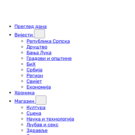
Преглед дана
Вијести
Република Српска
Друштво
Бања Лука
Градови и општине
БиХ
Србија
Регион
Свијет
Економија
Хроника
Магазин
Култура
Сцена
Наука и технологија
Љубав и секс
Здравље