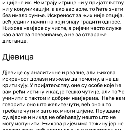
и цијене их. Не играју игрице ни у пријатељству
ни у комуникацији, а ако вас воле, то ћете знати
без имало сумње. Искреност за њих није опција,
већ једини начин на који знају градити односе.
Њихове намјере су чисте, а ријечи често служе
као алат за повезивање, а не за стварање
дистанце.
Д‌јевица
Д‌јевице су аналитичне и реалне, али њихова
искреност долази из жеље да помогну, а не да
критикују. У пријатељству, оне су особе које ће
вам рећи истину и кад је тешко чути је, али то ће
учинити с тактом и добрим намјерама. Неће вам
говорити оно што желите чути, већ оно што
требате чути и зато их многи цијене. Поуздане
су, вјерне и никад не обећавају нешто што не
могу испунити. Њихова ријеч има тежину јер не
долази лако, већ промишљено и с поштовањем.