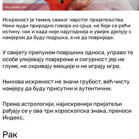
Искреност је темељ сваког чврстог пријатељства.
Неки људи природно говоре из срца, не боје се рећи
истину, чак и када није најугоднија и увијек д‌јелују с
намјером да буду подршка, а не да повриједе.
У свијету препуном површних односа, управо те
особе улијевају повјерење и сигурност јер не
глуме, не скривају емоције и не играју игре.
Њихова искреност не значи грубост, већ чисту
намјеру да буду присутни и аутентични.
Према астрологији, најискренији пријатељи
рађају се у ова три хороскопска знака, преноси
Индекс.
Рак