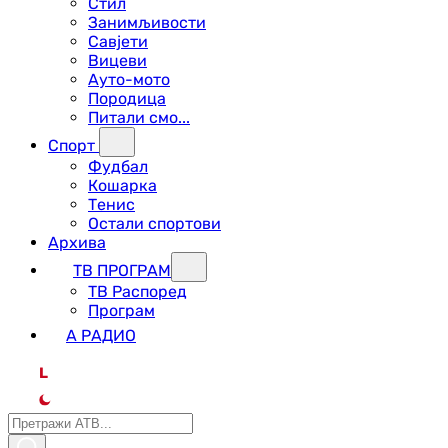
Стил
Занимљивости
Савјети
Вицеви
Ауто-мото
Породица
Питали смо...
Спорт
Фудбал
Кошарка
Тенис
Остали спортови
Архива
ТВ ПРОГРАМ
ТВ Распоред
Програм
А РАДИО
L