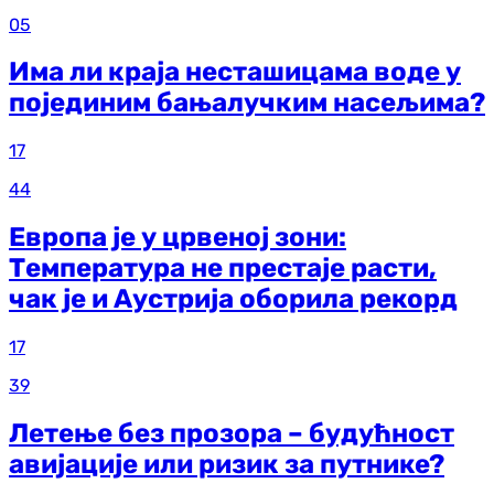
05
Има ли краја несташицама воде у
појединим бањалучким насељима?
17
44
Европа је у црвеној зони:
Температура не престаје расти,
чак је и Аустрија оборила рекорд
17
39
Летење без прозора – будућност
авијације или ризик за путнике?