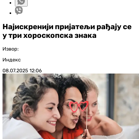
Најискренији пријатељи рађају се
у три хороскопска знака
Извор:
Индекс
08.07.2025
12:06