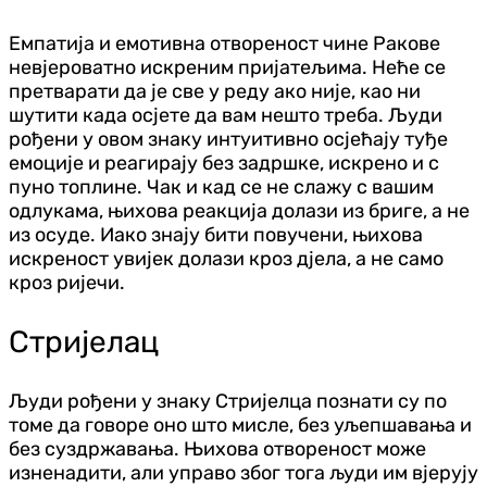
Емпатија и емотивна отвореност чине Ракове
невјероватно искреним пријатељима. Неће се
претварати да је све у реду ако није, као ни
шутити када осјете да вам нешто треба. Људи
рођени у овом знаку интуитивно осјећају туђе
емоције и реагирају без задршке, искрено и с
пуно топлине. Чак и кад се не слажу с вашим
одлукама, њихова реакција долази из бриге, а не
из осуде. Иако знају бити повучени, њихова
искреност увијек долази кроз д‌јела, а не само
кроз ријечи.
Стријелац
Људи рођени у знаку Стријелца познати су по
томе да говоре оно што мисле, без уљепшавања и
без суздржавања. Њихова отвореност може
изненадити, али управо због тога људи им вјерују