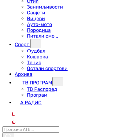
Стил
Занимљивости
Савјети
Вицеви
Ауто-мото
Породица
Питали смо...
Спорт
Фудбал
Кошарка
Тенис
Остали спортови
Архива
ТВ ПРОГРАМ
ТВ Распоред
Програм
А РАДИО
L