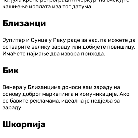
кашњење исплата иза тог датума.
Близанци
Јупитер и Сунце у Раку раде за вас, па можете да
остварите велику зараду или добијете повишицу.
Имаћете најмање два извора прихода.
Бик
Венера у Близанцима доноси вам зараду на
основу доброг маркетинга и комуникације. Ако
се бавите рекламама, идеална је недјеља за
зараду.
Шкорпија