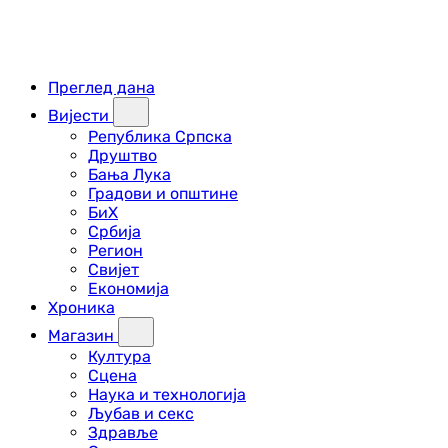
Преглед дана
Вијести
Република Српска
Друштво
Бања Лука
Градови и општине
БиХ
Србија
Регион
Свијет
Економија
Хроника
Магазин
Култура
Сцена
Наука и технологија
Љубав и секс
Здравље