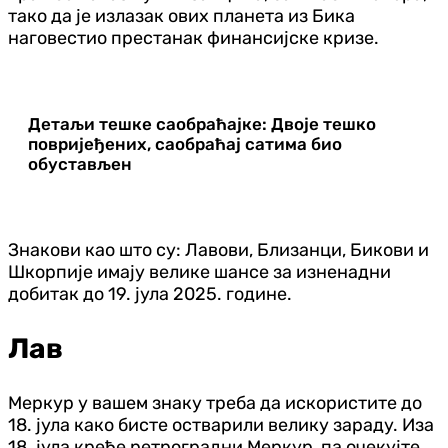
тако да је излазак ових планета из Бика
наговестио престанак финансијске кризе.
Детаљи тешке саобраћајке: Двоје тешко
повријеђених, саобраћај сатима био
обустављен
Знакови као што су: Лавови, Близанци, Бикови и
Шкорпије имају велике шансе за изненадни
добитак до 19. јула 2025. године.
Лав
Меркур у вашем знаку треба да искористите до
18. јула како бисте остварили велику зараду. Иза
18. јула креће ретроградни Меркур, па очекујте