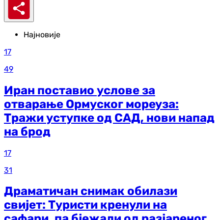
Најновије
17
49
Иран поставио услове за
отварање Ормуског мореуза:
Тражи уступке од САД, нови напад
на брод
17
31
Драматичан снимак обилази
свијет: Туристи кренули на
сафари, па бјежали од разјареног