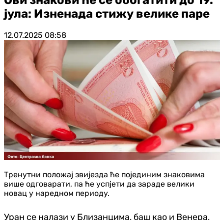
јула: Изненада стижу велике паре
12.07.2025
08:58
Тренутни положај звијезда ће појединим знаковима
више одговарати, па ће успјети да зараде велики
новац у наредном периоду.
Уран се налази у Близанцима, баш као и Венера,