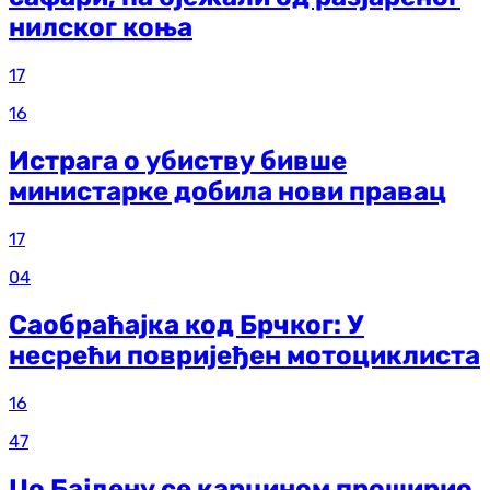
нилског коња
17
16
Истрага о убиству бивше
министарке добила нови правац
17
04
Саобраћајка код Брчког: У
несрећи повријеђен мотоциклиста
16
47
Џо Бајдену се карцином проширио