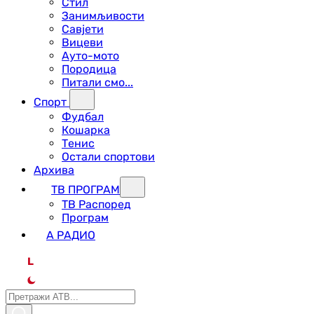
Стил
Занимљивости
Савјети
Вицеви
Ауто-мото
Породица
Питали смо...
Спорт
Фудбал
Кошарка
Тенис
Остали спортови
Архива
ТВ ПРОГРАМ
ТВ Распоред
Програм
А РАДИО
L