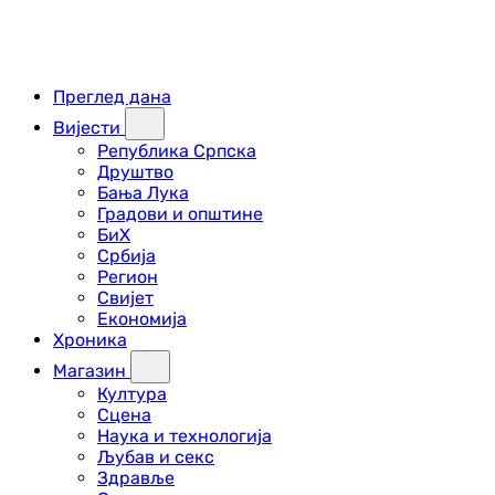
Преглед дана
Вијести
Република Српска
Друштво
Бања Лука
Градови и општине
БиХ
Србија
Регион
Свијет
Економија
Хроника
Магазин
Култура
Сцена
Наука и технологија
Љубав и секс
Здравље