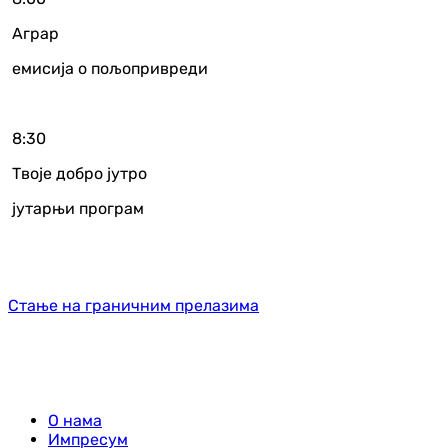
Аграр
емисија о пољопривреди
8:30
Твоје добро јутро
јутарњи програм
Стање на граничним прелазима
О нама
Импресум