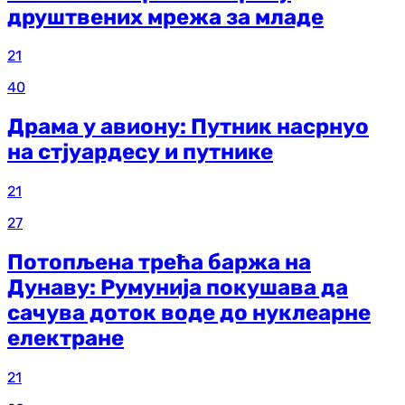
друштвених мрежа за младе
21
40
Драма у авиону: Путник насрнуо
на стјуардесу и путнике
21
27
Потопљена трећа баржа на
Дунаву: Румунија покушава да
сачува доток воде до нуклеарне
електране
21