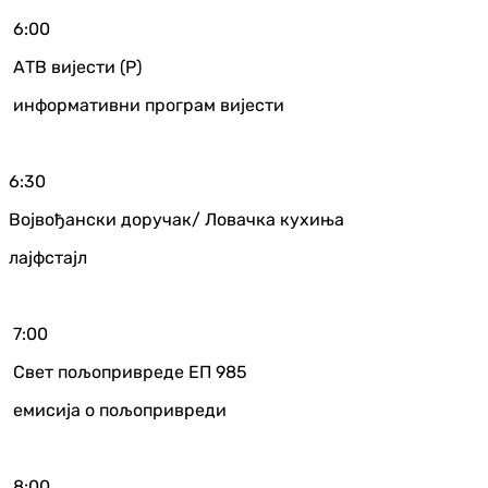
6:00
АТВ вијести (Р)
информативни програм вијести
6:30
Војвођански доручак/ Ловачка кухиња
лајфстајл
7:00
Свет пољопривреде ЕП 985
емисија о пољопривреди
8:00