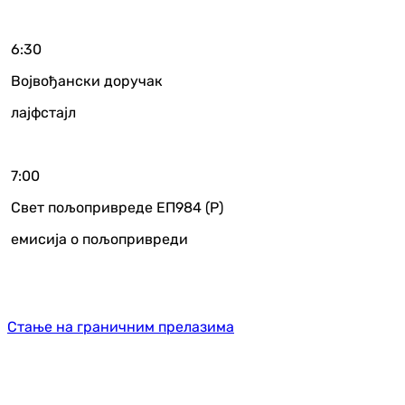
6:30
Војвођански доручак
лајфстајл
7:00
Свет пољопривреде ЕП984 (Р)
емисија о пољопривреди
Стање на граничним прелазима