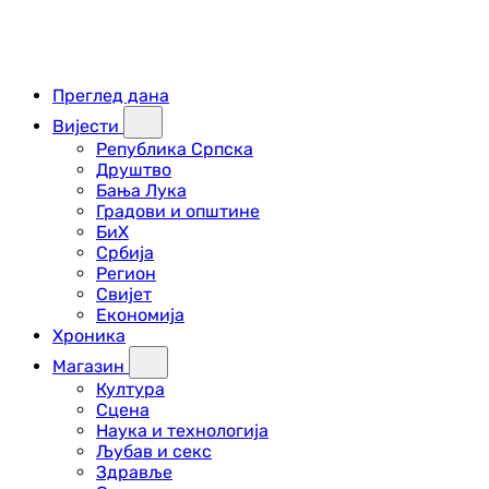
Преглед дана
Вијести
Република Српска
Друштво
Бања Лука
Градови и општине
БиХ
Србија
Регион
Свијет
Економија
Хроника
Магазин
Култура
Сцена
Наука и технологија
Љубав и секс
Здравље