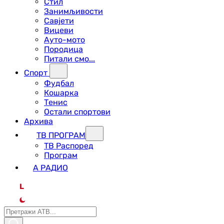
Стил
Занимљивости
Савјети
Вицеви
Ауто-мото
Породица
Питали смо...
Спорт
Фудбал
Кошарка
Тенис
Остали спортови
Архива
ТВ ПРОГРАМ
ТВ Распоред
Програм
А РАДИО
L