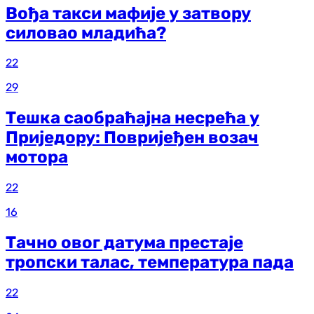
Вођа такси мафије у затвору
силовао младића?
22
29
Тешка саобраћајна несрећа у
Приједору: Повријеђен возач
мотора
22
16
Тачно овог датума престаје
тропски талас, температура пада
22