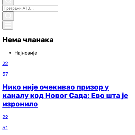
Нема чланака
Најновије
22
57
Нико није очекивао призор у
каналу код Новог Сада: Ево шта је
изронило
22
51