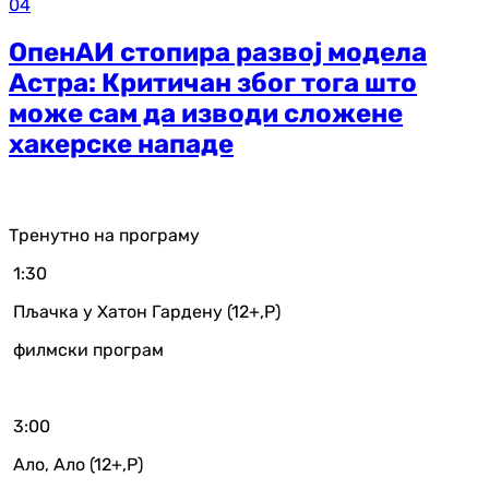
04
ОпенАИ стопира развој модела
Астра: Критичан због тога што
може сам да изводи сложене
хакерске нападе
Тренутно на програму
1:30
Пљачка у Хатон Гардену (12+,Р)
филмски програм
3:00
Ало, Ало (12+,Р)