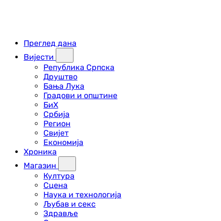
Преглед дана
Вијести
Република Српска
Друштво
Бања Лука
Градови и општине
БиХ
Србија
Регион
Свијет
Економија
Хроника
Магазин
Култура
Сцена
Наука и технологија
Љубав и секс
Здравље