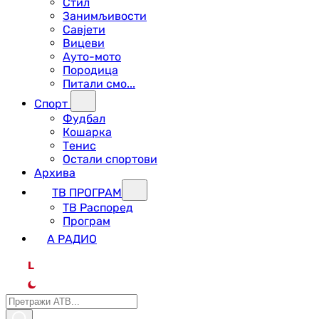
Стил
Занимљивости
Савјети
Вицеви
Ауто-мото
Породица
Питали смо...
Спорт
Фудбал
Кошарка
Тенис
Остали спортови
Архива
ТВ ПРОГРАМ
ТВ Распоред
Програм
А РАДИО
L