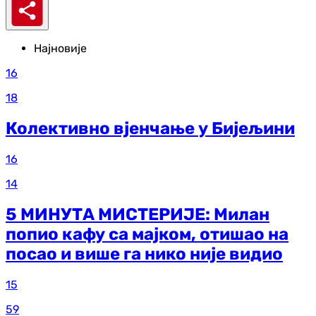
Најновије
16
18
Колективно вјенчање у Бијељини
16
14
5 МИНУТА МИСТЕРИЈЕ: Милан
попио кафу са мајком, отишао на
посао и више га нико није видио
15
59