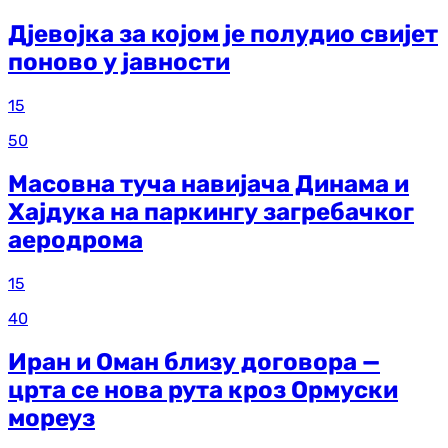
Дјевојка за којом је полудио свијет
поново у јавности
15
50
Масовна туча навијача Динама и
Хајдука на паркингу загребачког
аеродрома
15
40
Иран и Оман близу договора —
црта се нова рута кроз Ормуски
мореуз