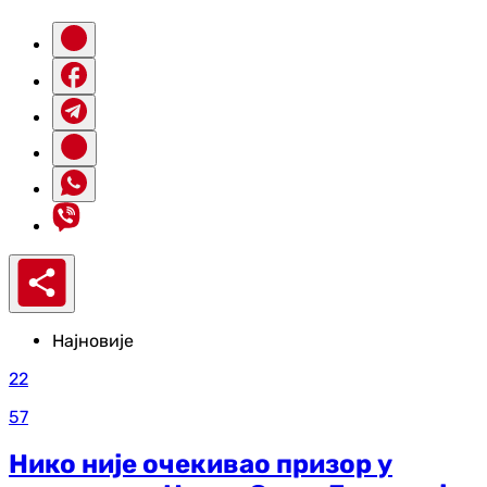
Најновије
22
57
Нико није очекивао призор у