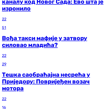
каналу код Новог Сада: Ево шта је
изронило
22
51
Вођа такси мафије у затвору
силовао младића?
22
29
Тешка саобраћајна несрећа у
Приједору: Повријеђен возач
мотора
22
16