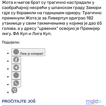
Жота и његов брат су трагично настрадали у
саобраћајној несрећи у шпанском граду Замори
гдје су боравили на годишњем одмору. Трагично
преминули Жота је за Ливерпул одиграо 182
утакмице у свим такмичењима у којима је дао 65
голова, а у дресу "црвених" освојио је Премијер
лигу, ФА Куп и Лига Куп.
Подијели:
Линк је копиран!