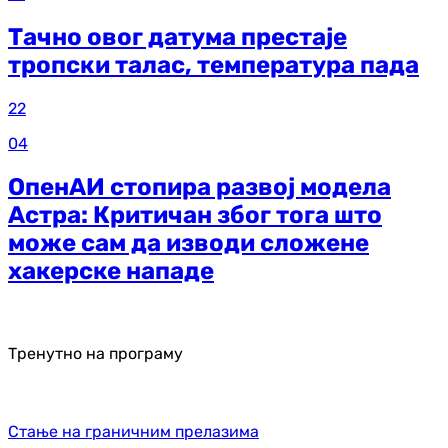
Тачно овог датума престаје
тропски талас, температура пада
22
04
ОпенАИ стопира развој модела
Астра: Критичан због тога што
може сам да изводи сложене
хакерске нападе
Тренутно на програму
Стање на граничним прелазима