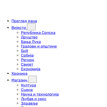
Преглед дана
Вијести
Република Српска
Друштво
Бања Лука
Градови и општине
БиХ
Србија
Регион
Свијет
Економија
Хроника
Магазин
Култура
Сцена
Наука и технологија
Љубав и секс
Здравље