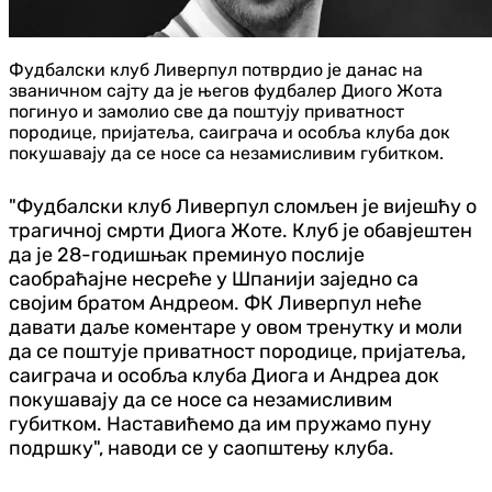
Фудбалски клуб Ливерпул потврдио је данас на
званичном сајту да је његов фудбалер Диого Жота
погинуо и замолио све да поштују приватност
породице, пријатеља, саиграча и особља клуба док
покушавају да се носе са незамисливим губитком.
"Фудбалски клуб Ливерпул сломљен је вијешћу о
трагичној смрти Диога Жоте. Клуб је обавјештен
да је 28-годишњак преминуо послије
саобраћајне несреће у Шпанији заједно са
својим братом Андреом. ФК Ливерпул неће
давати даље коментаре у овом тренутку и моли
да се поштује приватност породице, пријатеља,
саиграча и особља клуба Диога и Андреа док
покушавају да се носе са незамисливим
губитком. Наставићемо да им пружамо пуну
подршку", наводи се у саопштењу клуба.