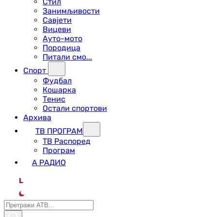
Стил
Занимљивости
Савјети
Вицеви
Ауто-мото
Породица
Питали смо...
Спорт
Фудбал
Кошарка
Тенис
Остали спортови
Архива
ТВ ПРОГРАМ
ТВ Распоред
Програм
А РАДИО
L