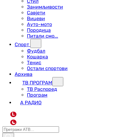
Стил
Занимљивости
Савјети
Вицеви
Ауто-мото
Породица
Питали смо...
Спорт
Фудбал
Кошарка
Тенис
Остали спортови
Архива
ТВ ПРОГРАМ
ТВ Распоред
Програм
А РАДИО
L