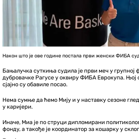
Након што је ове године постала први женски ФИБА суд
Бањалучка суткиња судила је први меч у групној 
дубровачке Рагусе у оквиру ФИБА Еврокупа. Њој 
сјајно су обавиле посао.
Нема сумње да ћемо Мију и у наставку сезоне гледа
у каријери.
Иначе, Миа је по струци дипломирани политиколог
фонду, а такође је координатор за кошарку у скл