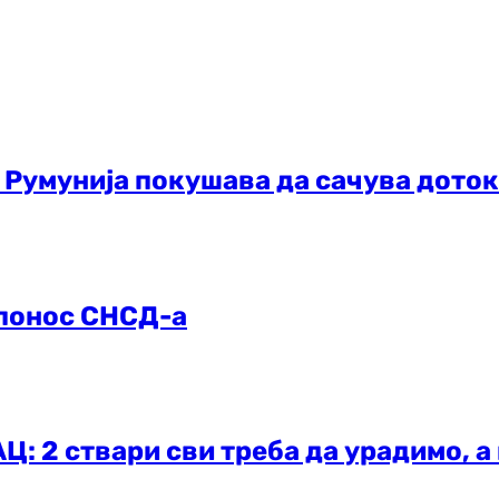
 Румунија покушава да сачува доток
 понос СНСД-а
2 ствари сви треба да урадимо, а 