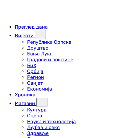
Преглед дана
Вијести
Република Српска
Друштво
Бања Лука
Градови и општине
БиХ
Србија
Регион
Свијет
Економија
Хроника
Магазин
Култура
Сцена
Наука и технологија
Љубав и секс
Здравље