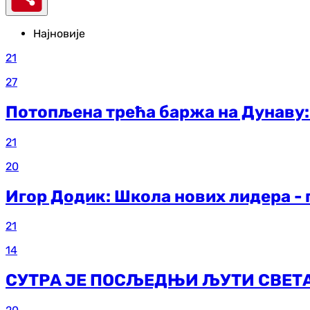
Најновије
21
27
Потопљена трећа баржа на Дунаву:
21
20
Игор Додик: Школа нових лидера -
21
14
СУТРА ЈЕ ПОСЉЕДЊИ ЉУТИ СВЕТАЦ: 