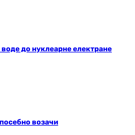
 воде до нуклеарне електране
посебно возачи