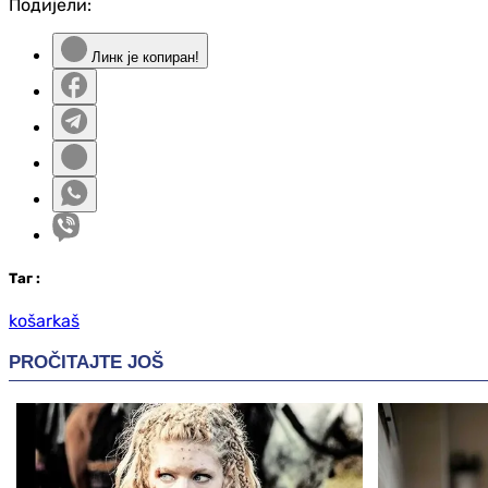
Подијели:
Линк је копиран!
Таг
:
košarkaš