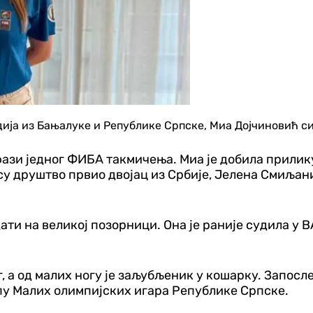
ија из Бањалуке и Републике Српске, Миа Дојчиновић си
фази једног ФИБА такмичења. Миа је добила прилик
су друштво првио двојац из Србије, Јелена Смиљан
ти на великој позорници. Она је раније судила у ВА
, а од малих ногу је заљубљеник у кошарку. Запосл
опу Малих олимпијских игара Републике Српске.