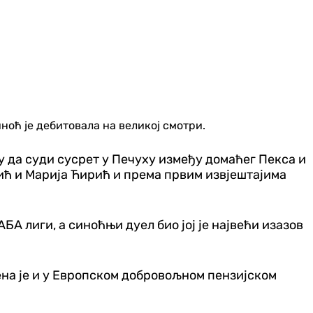
ноћ је дебитовала на великој смотри.
у да суди сусрет у Печуху између домаћег Пекса и
ић и Марија Ћирић и према првим извјештајима
БА лиги, а синоћњи дуел био јој је највећи изазов
ена је и у Европском добровољном пензијском