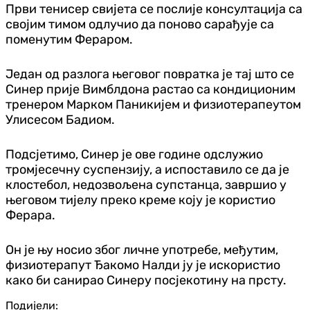
Први тенисер свијета се послије консултација са
својим тимом одлучио да поново сарађује са
поменутим Фераром.
Један од разлога његовог повратка је тај што се
Синер прије Вимблдона растао са кондиционим
тренером Марком Паникијем и физиотерапеутом
Улисесом Бадиом.
Подсјетимо, Синер је ове године одслужио
тромјесечну суспензију, а испоставило се да је
клостебол, недозвољена супстанца, завршио у
његовом тијелу преко креме коју је користио
Ферара.
Он је њу носио због личне употребе, међутим,
физиотерапут Ђакомо Налди ју је искористио
како би санирао Синеру посјекотину на прсту.
Подијели: