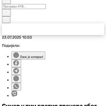
23.07.2025
10:50
Подијели:
Линк је копиран!
Синер у тим вратио тренера због