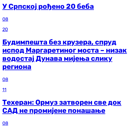
У Српској рођено 20 беба
08
20
Будимпешта без крузера, спруд
испод Маргаретиног моста – низак
водостај Дунава мијења слику
региона
08
11
Техеран: Ормуз затворен све док
САД не промијене понашање
08