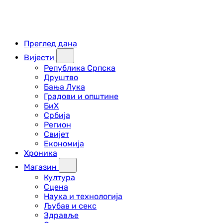
Преглед дана
Вијести
Република Српска
Друштво
Бања Лука
Градови и општине
БиХ
Србија
Регион
Свијет
Економија
Хроника
Магазин
Култура
Сцена
Наука и технологија
Љубав и секс
Здравље