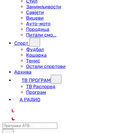
Стил
Занимљивости
Савјети
Вицеви
Ауто-мото
Породица
Питали смо...
Спорт
Фудбал
Кошарка
Тенис
Остали спортови
Архива
ТВ ПРОГРАМ
ТВ Распоред
Програм
А РАДИО
L