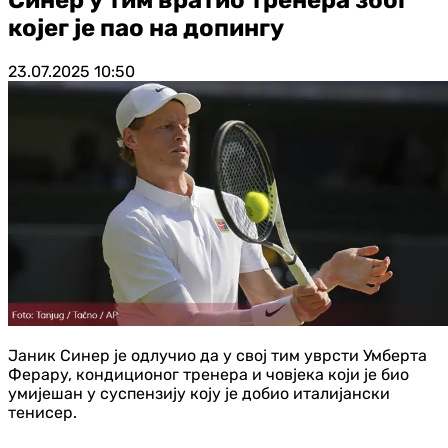
којег је пао на допингу
23.07.2025
10:50
Јаник Синер је одлучио да у свој тим уврсти Умберта
Ферару, кондиционог тренера и човјека који је био
умијешан у суспензију коју је добио италијански
тенисер.