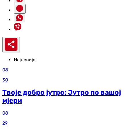
Најновије
08
30
Твоје добро јутро: Јутро по вашој
мјери
08
29