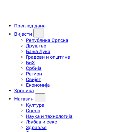
Преглед дана
Вијести
Република Српска
Друштво
Бања Лука
Градови и општине
БиХ
Србија
Регион
Свијет
Економија
Хроника
Магазин
Култура
Сцена
Наука и технологија
Љубав и секс
Здравље