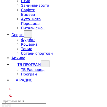
Стил
Занимљивости
Савјети
Вицеви
Ауто-мото
Породица
Питали смо...
Спорт
Фудбал
Кошарка
Тенис
Остали спортови
Архива
ТВ ПРОГРАМ
ТВ Распоред
Програм
А РАДИО
L