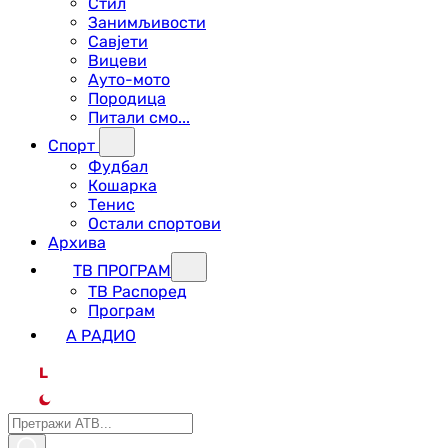
Стил
Занимљивости
Савјети
Вицеви
Ауто-мото
Породица
Питали смо...
Спорт
Фудбал
Кошарка
Тенис
Остали спортови
Архива
ТВ ПРОГРАМ
ТВ Распоред
Програм
А РАДИО
L