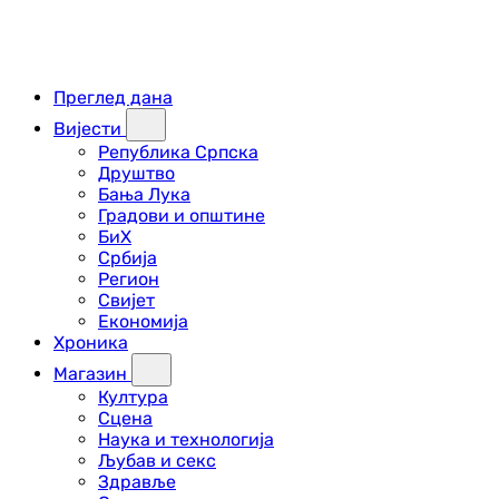
Преглед дана
Вијести
Република Српска
Друштво
Бања Лука
Градови и општине
БиХ
Србија
Регион
Свијет
Економија
Хроника
Магазин
Култура
Сцена
Наука и технологија
Љубав и секс
Здравље