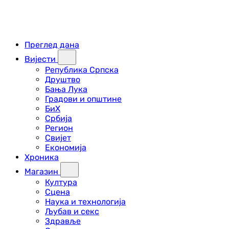
Преглед дана
Вијести
Република Српска
Друштво
Бања Лука
Градови и општине
БиХ
Србија
Регион
Свијет
Економија
Хроника
Магазин
Култура
Сцена
Наука и технологија
Љубав и секс
Здравље