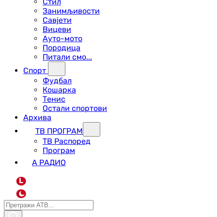
Стил
Занимљивости
Савјети
Вицеви
Ауто-мото
Породица
Питали смо...
Спорт
Фудбал
Кошарка
Тенис
Остали спортови
Архива
ТВ ПРОГРАМ
ТВ Распоред
Програм
А РАДИО
L