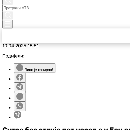
10.04.2025
18:51
Подијели:
Линк је копиран!
Сутра без струје пет насеља у Бањ