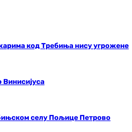
жарима код Требиња нису угрожене
о Винисијуса
ебињском селу Пољице Петрово