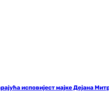
арајућа исповијест мајке Дејана Митр