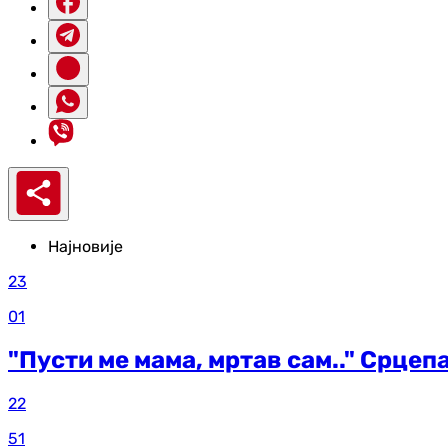
Најновије
23
01
"Пусти ме мама, мртав сам.." Срцеп
22
51