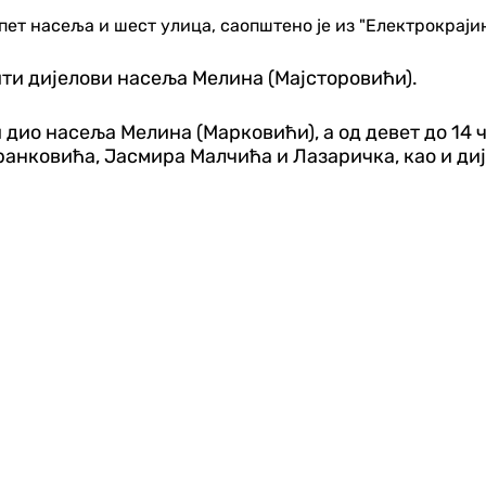
пет насеља и шест улица, саопштено је из "Електрокрајин
бити дијелови насеља Мелина (Мајсторовићи).
ити дио насеља Мелина (Марковићи), а од девет до 1
анковића, Јасмира Малчића и Лазаричка, као и ди