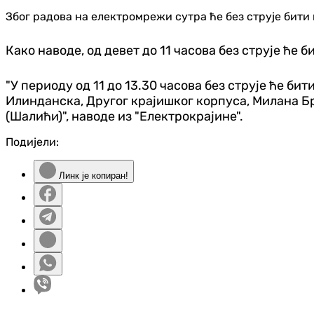
Због радова на електромрежи сутра ће без струје бити 
Како наводе, од девет до 11 часова без струје ће 
"У периоду од 11 до 13.30 часова без струје ће б
Илинданска, Другог крајишког корпуса, Милана Бр
(Шалићи)", наводе из "Електрокрајине".
Подијели:
Линк је копиран!