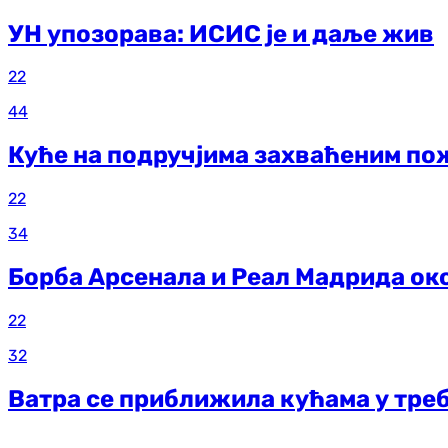
УН упозорава: ИСИС је и даље жив
22
44
Куће на подручјима захваћеним по
22
34
Борба Арсенала и Реал Мадрида ок
22
32
Ватра се приближила кућама у тр