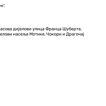
е".
4 часова дијелови улица Франца Шуберта,
јелови насеља Мотике, Чокори и Драгочај