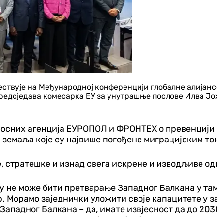
ствује на Међународној конференцији глобалне алијансе
редсједава комесарка ЕУ за унутрашње послове Илва Јох
носних агенција ЕУРОПОЛ и ФРОНТЕX о превенцији 
земаља које су највише погођене миграцијским то
, стратешке и изнад свега искрене и
изводљиве одг
у не може бити претварање Западног Балкана у там
р. Морамо заједнички уложити своје капацитете у
Западног Балкана – да, имате извјесност да до 2030