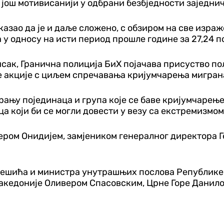
 још мотивисанији у одбрани безбједности заједнич
казао да је и даље сложено, с обзиром на све изра
у односу на исти период прошле године за 27,24 п
исак, Гранична полиција БиХ појачава присуство п
е акције с циљем спречавања кријумчарења мигран
ању појединаца и група које се баве кријумчарењ
а који би се могли довести у везу са екстремизмо
иером Онидијем, замјеником генералног
директора Г
Нешића и министра унутрашњих послова Републике 
акедоније Оливером Спасовским, Црне Горе Данил