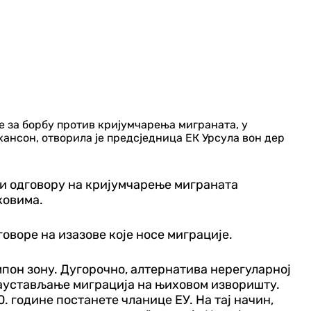
 за борбу против кријумчарења миграната, у
ансон, отворила је предсједница ЕК Урсула вон дер
и одговору на кријумчарење миграната
ковима.
оворе на изазове које носе миграције.
пон зону. Дугорочно, алтернатива нерегуларној
 заустављање миграција на њиховом
изворишту.
. године постанете чланице ЕУ. На тај начин,