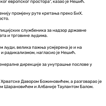
ког европског простора”, казао је Нешић.
женију промјену руте кретања преко БиХ.
осто.
олицијских службеника за надзор државне
ата и трговине људима.
ем
људи, велика пажња усмјерена је и на
м и радикализмом, нагласио је Нешић.
енералне дирекције за унутрашње послове у
Хрватске Давором Божиновићем, а разговарао је
ом Шарановићем и Албаније Таулантом Балом.