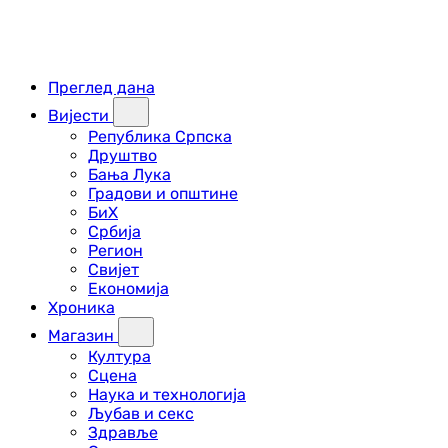
Преглед дана
Вијести
Република Српска
Друштво
Бања Лука
Градови и општине
БиХ
Србија
Регион
Свијет
Економија
Хроника
Магазин
Култура
Сцена
Наука и технологија
Љубав и секс
Здравље