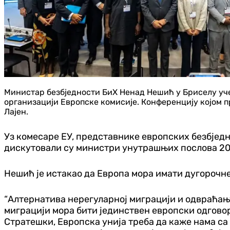
Министар безбједности БиХ Ненад Нешић у Бриселу уче
организацији Европске комисије. Конференцију којом п
Лајен.
Уз комесаре ЕУ, представнике европских безбјед
дискутовали су министри унутрашњих послова 20 
Нешић је истакао да Европа мора имати дугорочне
“Алтернатива нерегуларној миграцији и одвраћањ
миграцији мора бити јединствен европски одгово
Стратешки, Европска унија треба да каже нама са 