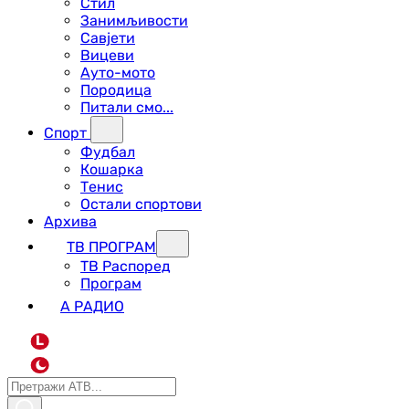
Стил
Занимљивости
Савјети
Вицеви
Ауто-мото
Породица
Питали смо...
Спорт
Фудбал
Кошарка
Тенис
Остали спортови
Архива
ТВ ПРОГРАМ
ТВ Распоред
Програм
А РАДИО
L