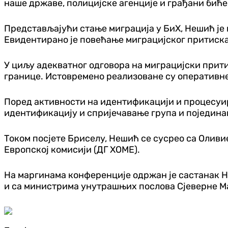
наше државе, полицијске агенције и грађани биће
Представљајући стање миграција у БиХ, Нешић је 
Евидентирано је повећање миграцијског притиска 
У циљу адекватног одговора на миграцијски прит
границе. Истовремено реализоване су оперативн
Поред активности на идентификацији и процесуир
идентификацију и спријечавање група и појединац
Током посјете Бриселу, Нешић се сусрео са Олив
Европској комисији (ДГ ХОМЕ).
На маргинама конференције одржан је састанак 
и са министрима унутрашњих послова Сјеверне М