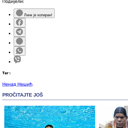
Подијели:
Линк је копиран!
Таг
:
Ненад Нешић