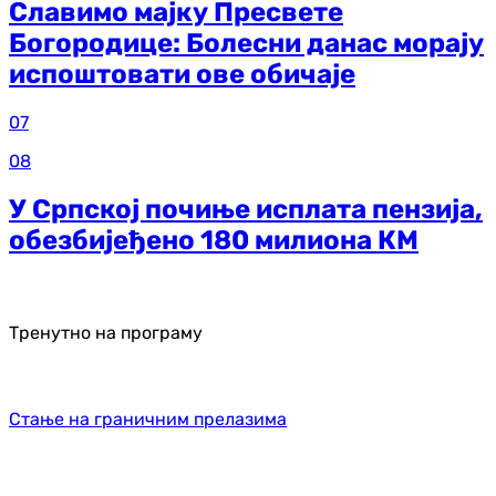
Славимо мајку Пресвете
Богородице: Болесни данас морају
испоштовати ове обичаје
07
08
У Српској почиње исплата пензија,
обезбијеђено 180 милиона КМ
Тренутно на програму
Стање на граничним прелазима