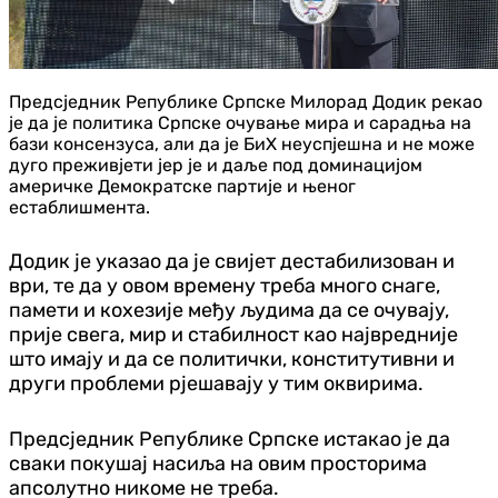
Предсједник Републике Српске Милорад Додик рекао
је да је политика Српске очување мира и сарадња на
бази консензуса, али да је БиХ неуспјешна и не може
дуго преживјети јер је и даље под доминацијом
америчке Демократске партије и њеног
естаблишмента.
Додик је указао да је свијет дестабилизован и
ври, те да у овом времену треба много снаге,
памети и кохезије међу људима да се очувају,
прије свега, мир и стабилност као највредније
што имају и да се политички, конститутивни и
други проблеми рјешавају у тим оквирима.
Предсједник Републике Српске истакао је да
сваки покушај насиља на овим просторима
апсолутно никоме не треба.