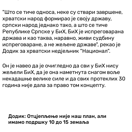
"Што се тиче односа, неке су ствари завршене,
хрватски народ формирао је своју државу,
српски народ једнако тако, а што се тиче
Републике Српске у БиХ, БиХ је испреговарана
држава и као таква, наравно, живи судбину
испреговаране, а не жељене државе", рекао је
Додик за хрватски недјељник "Национал".
Он је навео да је очигледно да сви у БиХ нису
жељели БиХ, да је она наметнута снагом воље
некадашње велике силе и да свих протеклих 30
година није дала за право том концепту.
Додик: Отцјепљење није наш план, али
имамо подршку 10 до 15 земаља