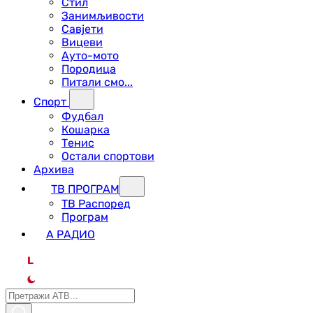
Стил
Занимљивости
Савјети
Вицеви
Ауто-мото
Породица
Питали смо...
Спорт
Фудбал
Кошарка
Тенис
Остали спортови
Архива
ТВ ПРОГРАМ
ТВ Распоред
Програм
А РАДИО
L