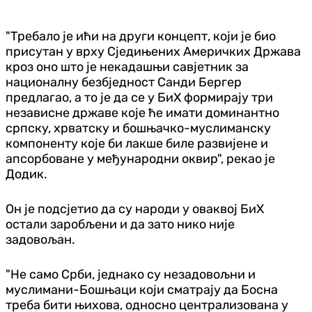
"Требало је ићи на други концепт, који је био
присутан у врху Сједињених Америчких Држава
кроз оно што је некадашњи савјетник за
националну безбједност Санди Бергер
предлагао, а то је да се у БиХ формирају три
независне државе које ће имати доминантно
српску, хрватску и бошњачко-муслиманску
компоненту које би лакше биле развијене и
апсорбоване у међународни оквир", рекао је
Додик.
Он је подсјетио да су народи у оваквој БиХ
остали заробљени и да зато нико није
задовољан.
"Не само Срби, једнако су незадовољни и
муслимани-Бошњаци који сматрају да Босна
треба бити њихова, односно централизована у