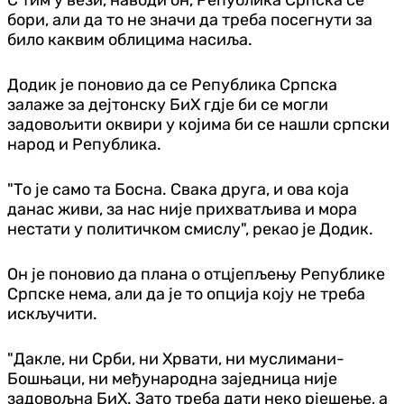
бори, али да то не значи да треба посегнути за
било каквим облицима насиља.
Додик је поновио да се Република Српска
залаже за дејтонску БиХ гдје би се могли
задовољити оквири у којима би се нашли српски
народ и Република.
"То је само та Босна. Свака друга, и ова која
данас живи, за нас није прихватљива и мора
нестати у политичком смислу", рекао је Додик.
Он је поновио да плана о отцјепљењу Републике
Српске нема, али да је то опција коју не треба
искључити.
"Дакле, ни Срби, ни Хрвати, ни муслимани-
Бошњаци, ни међународна заједница није
задовољна БиХ. Зато треба дати неко рјешење, а