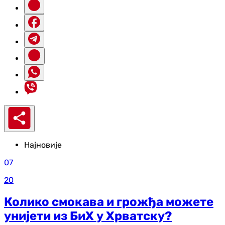
Најновије
07
20
Колико смокава и грожђа можете
унијети из БиХ у Хрватску?