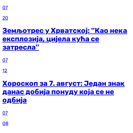
07
20
Земљотрес у Хрватској: ''Као нека
експлозија, цијела кућа се
затресла''
07
12
Хороскоп за 7. август: Један знак
данас добија понуду која се не
одбија
07
08