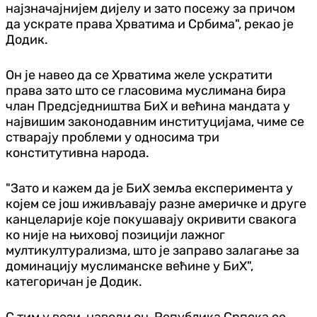
најзначајнијем дијелу и зато посежу за причом
да ускрате права Хрватима и Србима", рекао је
Додик.
Он је навео да се Хрватима желе ускратити
права зато што се гласовима муслимана бира
члан Предсједништва БиХ и већина мандата у
највишим законодавним институцијама, чиме се
стварају проблеми у односима три
конститутивна народа.
"Зато и кажем да је БиХ земља експеримента у
којем се још иживљавају разне америчке и друге
канцеларије које покушавају окривити свакога
ко није на њиховој позицији лажног
мултикултурализма, што је заправо залагање за
доминацију муслиманске већине у БиХ",
категоричан је Додик.
С тим у вези, наводи он, Република Српска се