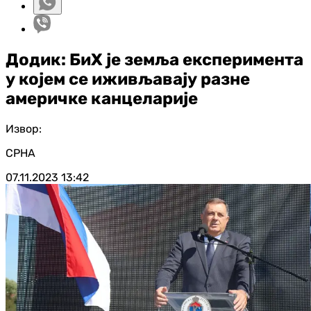
Додик: БиХ је земља експеримента
у којем се иживљавају разне
америчке канцеларије
Извор:
СРНА
07.11.2023
13:42