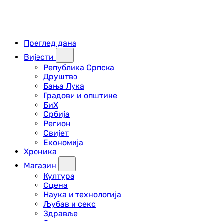
Преглед дана
Вијести
Република Српска
Друштво
Бања Лука
Градови и општине
БиХ
Србија
Регион
Свијет
Економија
Хроника
Магазин
Култура
Сцена
Наука и технологија
Љубав и секс
Здравље