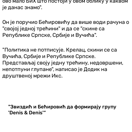
ово мало БиХ што постоји у овом облику у каквом
је данас знамо".
Он је поручио Бећировићу да више води рачуна о
"својој једној трећини" и да се "скине са
Републике Српске, Србије и Вучића".
"Политика не потписује. Крелац, скини се са
Вучића, Србије и Републике Српске.
Представљај своју једну трећину, недовршени,
непотпуни глупане", написао је Додик на
друштвеној мрежи Икс.
"Звиздић и Бећировић да формирају групу
'Denis & Denis'“