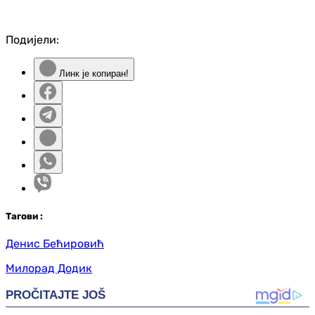
Подијели:
Линк је копиран!
Таг
ови
:
Денис Бећировић
Милорад Додик