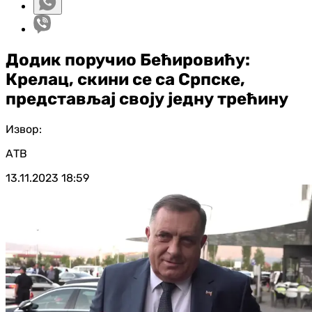
Додик поручио Бећировићу:
Крелац, скини се са Српске,
представљај своју једну трећину
Извор:
АТВ
13.11.2023
18:59