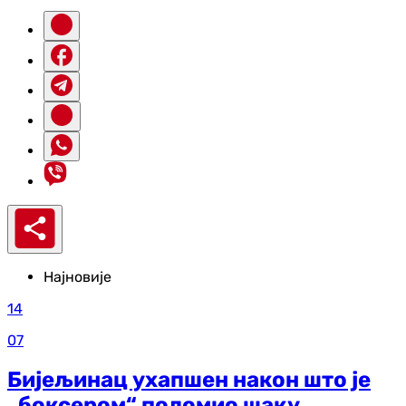
Најновије
14
07
Бијељинац ухапшен након што је
„боксером“ поломио шаку