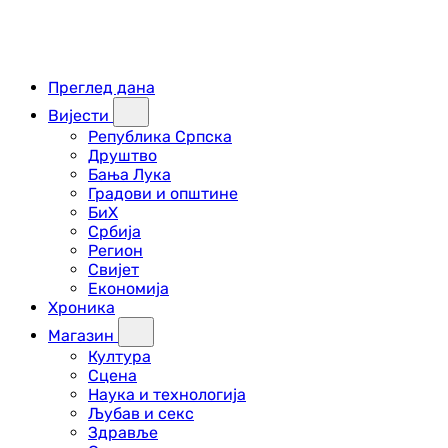
Преглед дана
Вијести
Република Српска
Друштво
Бања Лука
Градови и општине
БиХ
Србија
Регион
Свијет
Економија
Хроника
Магазин
Култура
Сцена
Наука и технологија
Љубав и секс
Здравље