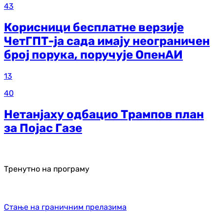
43
Корисници бесплатне верзије
ЧетГПТ-ја сада имају неограничен
број порука, поручује ОпенАИ
13
40
Нетанјаху одбацио Трампов план
за Појас Газе
Тренутно на програму
Стање на граничним прелазима