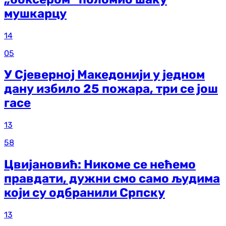
мушкарцу
14
05
У Сјеверној Македонији у једном
дану избило 25 пожара, три се још
гасе
13
58
Цвијановић: Никоме се нећемо
правдати, дужни смо само људима
који су одбранили Српску
13