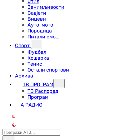
Стил
Занимљивости
Савјети
Вицеви
Ауто-мото
Породица
Питали смо...
Спорт
Фудбал
Кошарка
Тенис
Остали спортови
Архива
ТВ ПРОГРАМ
ТВ Распоред
Програм
А РАДИО
L