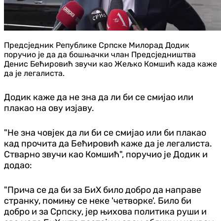
Предсједник Републике Српске Милорад Додик
поручио је да да бошњачки члан Предсједништва
Денис Бећировић звучи као Жељко Комшић када каже
да је легалиста.
Додик каже да не зна да ли би се смијао или
плакао на ову изјаву.
"Не зна човјек да ли би се смијао или би плакао
кад прочита да Бећировић каже да је легалиста.
Стварно звучи као Комшић", поручио је Додик и
додао:
"Прича се да би за БиХ било добро да направе
странку, помињу се неке 'четворке'. Било би
добро и за Српску, јер њихова политика руши и