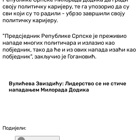
своју политичку каријеру, те га упозорио да су
сви који су то радили - убрзо завршили своју
политичку каријеру.
"Предсједник Републике Српске је преживио
нападе многих политичара и излазио као
побједник, тако да ће и из ових напада изаћи као
побједник", закључио је Гогановић.
Вулићева Звиздићу: Лидерство се не стиче
нападањем Милорада Додика
Подијели: