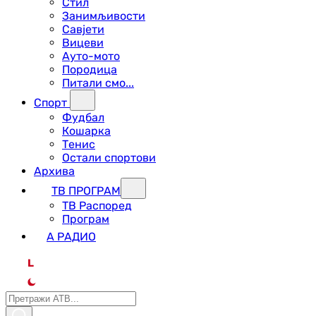
Стил
Занимљивости
Савјети
Вицеви
Ауто-мото
Породица
Питали смо...
Спорт
Фудбал
Кошарка
Тенис
Остали спортови
Архива
ТВ ПРОГРАМ
ТВ Распоред
Програм
А РАДИО
L