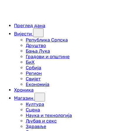
Преглед дана
Вијести
Република Српска
Друштво
Бања Лука
Градови и општине
БиХ
Србија
Регион
Свијет
Економија
Хроника
Магазин
Култура
Сцена
Наука и технологија
Љубав и секс
Здравље