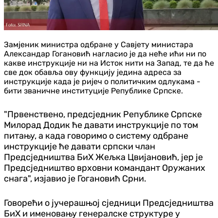
Замјеник министра одбране у Савјету министара
Александар Гогановић нагласио је да неће ићи ни по
какве инструкције ни на Исток нити на Запад, те да ће
све док обавља ову функцију једина адреса за
инструкције када је ријеч о политичким одлукама -
бити званичне институције Републике Српске.
"Првенствено, предсједник Републике Српске
Милорад Додик ће давати инструкције по том
питању, а када говоримо о систему одбране
инструкције ће давати српски члан
Предсједништва БиХ Жељка Цвијановић, јер је
Предсједништво врховни командант Оружаних
снага", изјавио је Гогановић Срни.
Говорећи о јучерашњој сједници Предсједништва
БиХ и именовању генералске структуре у