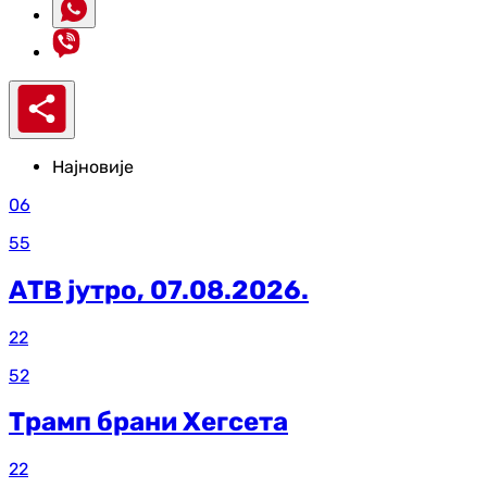
Најновије
06
55
АТВ јутро, 07.08.2026.
22
52
Трамп брани Хегсета
22