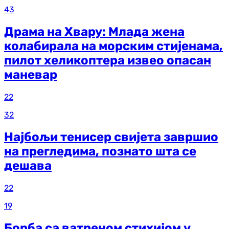
43
Драма на Хвару: Млада жена
колабирала на морским стијенама,
пилот хеликоптера извео опасан
маневар
22
32
Најбољи тенисер свијета завршио
на прегледима, познато шта се
дешава
22
19
Борба са ватреном стихијом у