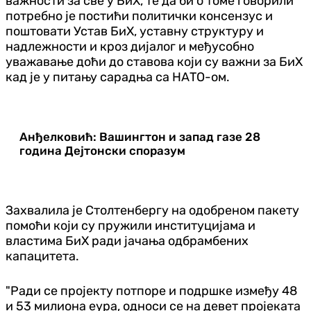
важности за све у БиХ, те да би о томе говорили
потребно је постићи политички консензус и
поштовати Устав БиХ, уставну структуру и
надлежности и кроз дијалог и међусобно
уважавање доћи до ставова који су важни за БиХ
кад је у питању сарадња са НАТО-ом.
Анђелковић: Вашингтон и запад газе 28
година Дејтонски споразум
Захвалила је Столтенбергу на одобреном пакету
помоћи који су пружили институцијама и
властима БиХ ради јачања одбрамбених
капацитета.
"Ради се пројекту потпоре и подршке између 48
и 53 милиона еура, односи се на девет пројеката