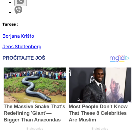
Таг
ови
:
Borjana Krišto
Jens Stoltenberg