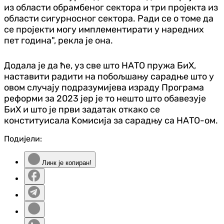
из области обрамбеног сектора и три пројекта из
области сигурносног сектора. Ради се о томе да
се пројекти могу имплементирати у наредних
пет година", рекла је она.
Додала је да ће, уз све што НАТО пружа БиХ,
наставити радити на побољшању сарадње што у
овом случају подразумијева израду Програма
реформи за 2023 јер је то нешто што обавезује
БиХ и што је први задатак откако се
конституисала Kомисија за сарадњу са НАТО-ом.
Подијели:
Линк је копиран!