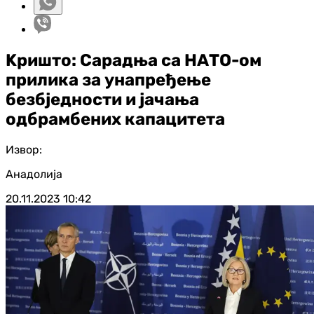
Kришто: Сарадња са НАТО-ом
прилика за унапређење
безбједности и јачања
одбрамбених капацитета
Извор:
Анадолија
20.11.2023
10:42