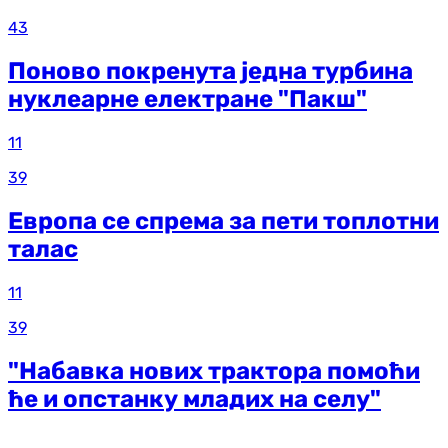
43
Поново покренута једна турбина
нуклеарне електране "Пакш"
11
39
Европа се спрема за пети топлотни
талас
11
39
"Набавка нових трактора помоћи
ће и опстанку младих на селу"