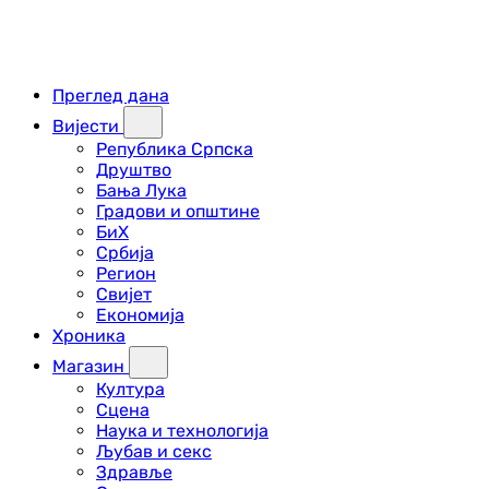
Преглед дана
Вијести
Република Српска
Друштво
Бања Лука
Градови и општине
БиХ
Србија
Регион
Свијет
Економија
Хроника
Магазин
Култура
Сцена
Наука и технологија
Љубав и секс
Здравље