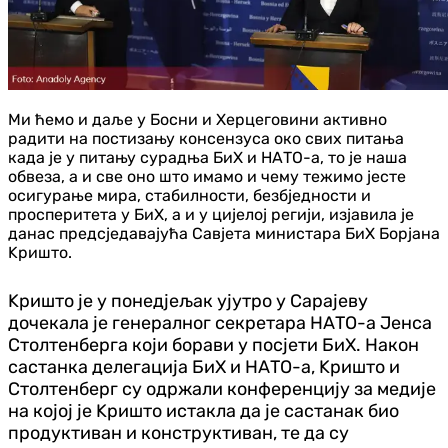
Ми ћемо и даље у Босни и Херцеговини активно
радити на постизању консензуса око свих питања
када је у питању сурадња БиХ и НАТО-а, то је наша
обвеза, а и све оно што имамо и чему тежимо јесте
осигурање мира, стабилности, безбједности и
просперитета у БиХ, а и у цијелој регији, изјавила је
данас предсједавајућа Савјета министара БиХ Борјана
Kришто.
Kришто је у понедјељак ујутро у Сарајеву
дочекала је генералног секретара НАТО-а Јенса
Столтенберга који борави у посјети БиХ. Након
састанка делегација БиХ и НАТО-а, Kришто и
Столтенберг су одржали конференцију за медије
на којој је Kришто истакла да је састанак био
продуктиван и конструктиван, те да су