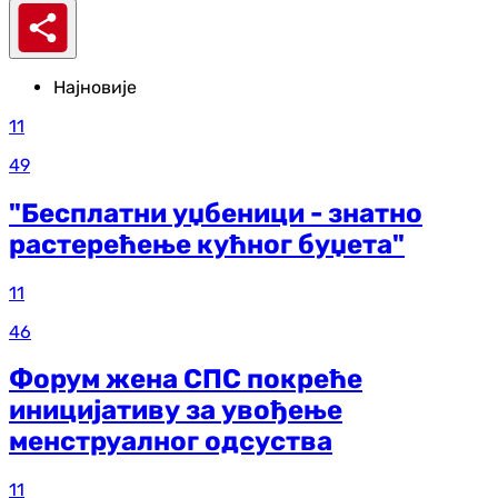
Најновије
11
49
"Бесплатни уџбеници - знатно
растерећење кућног буџета"
11
46
Форум жена СПС покреће
иницијативу за увођење
менструалног одсуства
11