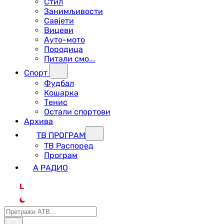
Стил
Занимљивости
Савјети
Вицеви
Ауто-мото
Породица
Питали смо...
Спорт
Фудбал
Кошарка
Тенис
Остали спортови
Архива
ТВ ПРОГРАМ
ТВ Распоред
Програм
А РАДИО
L