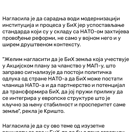
Нагласила је да сарадња води модернизацији
институција и процеса у БиХ јер успостављање
стандарда који су у складу са НАТО-ом захтијева
провођење реформи, не само у војном него и у
ширем друштвеном контексту.
"Желим нагласити да је БиХ земља која учествује
у Акцијском плану за чланство у МАП-у, што
заправо сигнализује да постоји политичка
одлука од стране НАТО-а да БиХ може постати
чланица НАТО-а и да партнерство и потенцијал
да трансформира БиХ, да јој пружи прилику да
се интегрира у европске структуре што је
кључно за њену стабилност и просперитет саме
земље", рекла је Kришто.
Нагласила је да су ово теме од изузетне