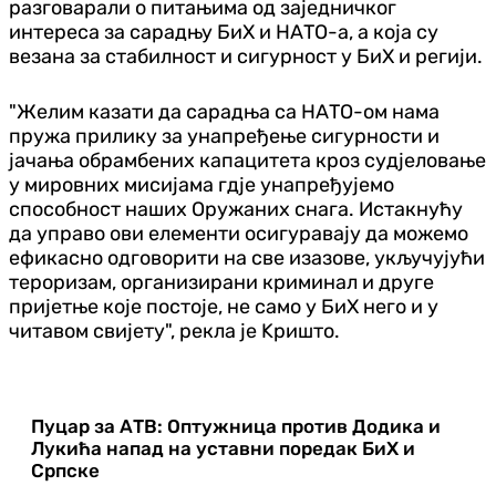
разговарали о питањима од заједничког
интереса за сарадњу БиХ и НАТО-а, а која су
везана за стабилност и сигурност у БиХ и регији.
"Желим казати да сарадња са НАТО-ом нама
пружа прилику за унапређење сигурности и
јачања обрамбених капацитета кроз судјеловање
у мировних мисијама гдје унапређујемо
способност наших Оружаних снага. Истакнућу
да управо ови елементи осигуравају да можемо
ефикасно одговорити на све изазове, укључујући
тероризам, организирани криминал и друге
пријетње које постоје, не само у БиХ него и у
читавом свијету", рекла је Kришто.
Пуцар за АТВ: Оптужница против Додика и
Лукића напад на уставни поредак БиХ и
Српске