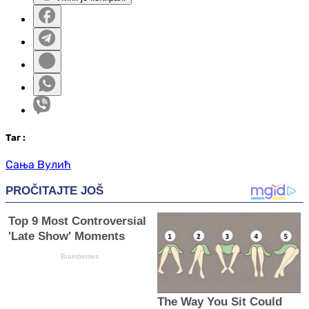
Таг
:
Сања Вулић