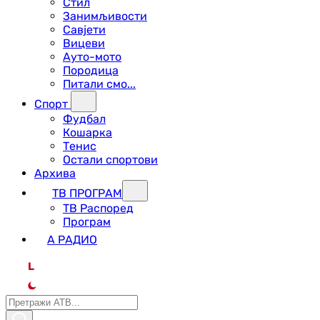
Стил
Занимљивости
Савјети
Вицеви
Ауто-мото
Породица
Питали смо...
Спорт
Фудбал
Кошарка
Тенис
Остали спортови
Архива
ТВ ПРОГРАМ
ТВ Распоред
Програм
А РАДИО
L