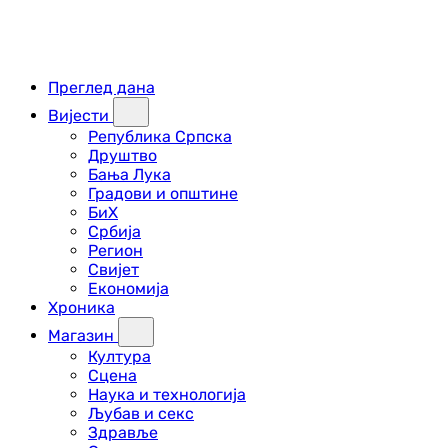
Преглед дана
Вијести
Република Српска
Друштво
Бања Лука
Градови и општине
БиХ
Србија
Регион
Свијет
Економија
Хроника
Магазин
Култура
Сцена
Наука и технологија
Љубав и секс
Здравље