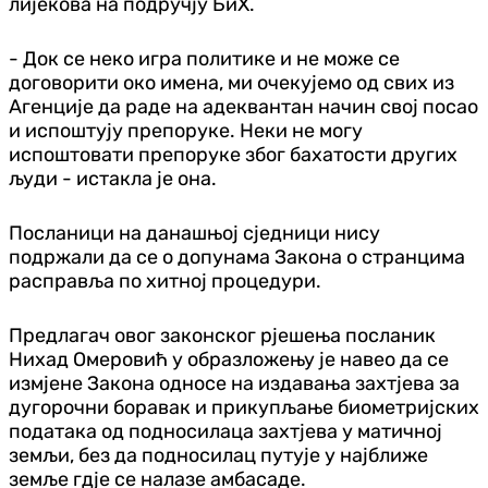
лијекова на подручју БиХ.
- Док се неко игра политике и не може се
договорити око имена, ми очекујемо од свих из
Агенције да раде на адеквантан начин свој посао
и испоштују препоруке. Неки не могу
испоштовати препоруке због бахатости других
људи - истакла је она.
Посланици на данашњој сједници нису
подржали да се о допунама Закона о странцима
расправља по хитној процедури.
Предлагач овог законског рјешења посланик
Нихад Омеровић у образложењу је навео да се
измјене Закона односе на издавања захтјева за
дугорочни боравак и прикупљање биометријских
података од подносилаца захтјева у матичној
земљи, без да подносилац путује у најближе
земље гдје се налазе амбасаде.