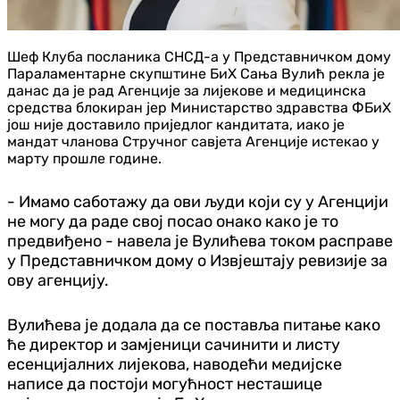
Шеф Клуба посланика СНСД-а у Представничком дому
Параламентарне скупштине БиХ Сања Вулић рекла је
данас да је рад Агенције за лијекове и медицинска
средства блокиран јер Министарство здравства ФБиХ
још није доставило приједлог кандитата, иако је
мандат чланова Стручног савјета Агенције истекао у
марту прошле године.
- Имамо саботажу да ови људи који су у Агенцији
не могу да раде свој посао онако како је то
предвиђено - навела је Вулићева током расправе
у Представничком дому о Извјештају ревизије за
ову агенцију.
Вулићева је додала да се поставља питање како
ће директор и замјеници сачинити и листу
есенцијалних лијекова, наводећи медијске
написе да постоји могућност несташице