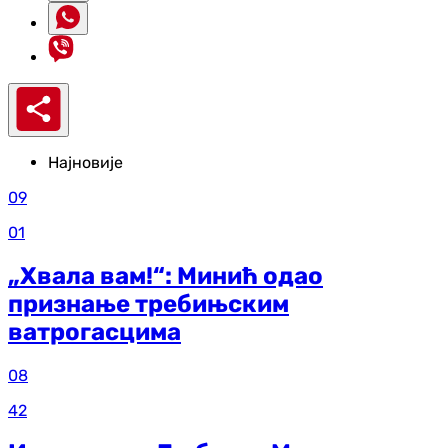
Најновије
09
01
„Хвала вам!“: Минић одао
признање требињским
ватрогасцима
08
42