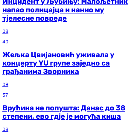
Инцидент у Љубињу: Малољетник
напао полицајца и нанио му
тјелесне повреде
08
40
Жељка Цвијановић уживала у
концерту YU групе заједно са
грађанима Зворника
08
37
Врућина не попушта: Данас до 38
степени, ево гдје је могућа киша
08