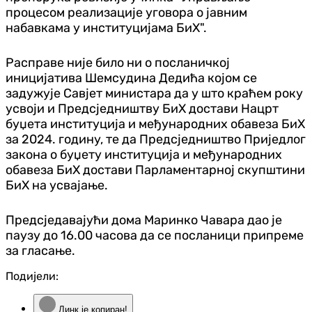
процесом реализације уговора о јавним
набавкама у институцијама БиХ".
Расправе није било ни о посланичкој
иницијатива Шемсудина Дедића којом се
задужује Савјет министара да у што краћем року
усвоји и Предсједништву БиХ достави Нацрт
буџета институција и међународних обавеза БиХ
за 2024. годину, те да Предсједништво Приједлог
закона о буџету институција и међународних
обавеза БиХ достави Парламентарној скупштини
БиХ на усвајање.
Предсједавајући дома Маринко Чавара дао је
паузу до 16.00 часова да се посланици припреме
за гласање.
Подијели:
Линк је копиран!