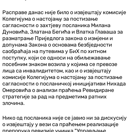
Расправе данас није било о извјештају комисије
Колегијума о настојању за постизање
сагласности о захтјеву посланика Милана
Дуновића, Златана Бегића и Влатка Главаша за
разматрање Приједлога закона о измјени и
допунама Закона о основама безбједности
саобраћаја на путевима у БиХ по хитном
поступку, који се односи на обиљежавање
посебним знаком возила у којима се превозе
лица са инвалидитетом, као и о извјештају
комисије Колегијума о настојању за постизање
сагласности о посланичкој иницијативи Нихада
Омеровића о анализи праћења Ревидиране
стратегије за рад на предметима ратних
злочина.
Нико од посланика није се јавио ни за дискусију
о извјештају у вези са праћењем реализације
препорука ревизије учинка "Управљање