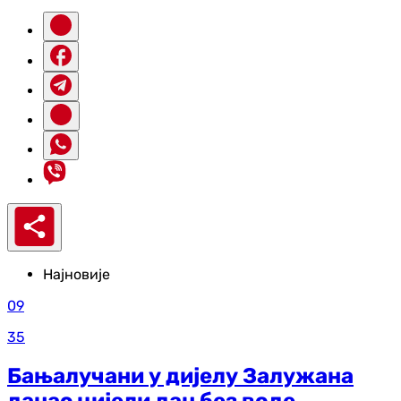
Најновије
09
35
Бањалучани у дијелу Залужана
данас цијели дан без воде