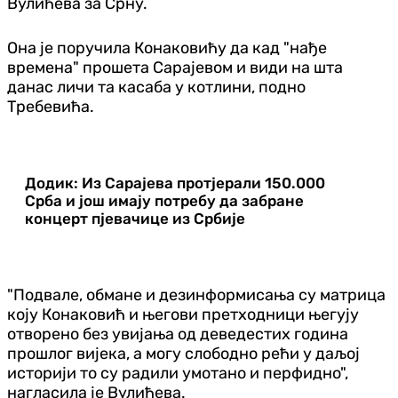
Вулићева за Срну.
Она је поручила Конаковићу да кад "нађе
времена" прошета Сарајевом и види на шта
данас личи та касаба у котлини, подно
Требевића.
Додик: Из Сарајева протјерали 150.000
Срба и још имају потребу да забране
концерт пјевачице из Србије
"Подвале, обмане и дезинформисања су матрица
коју Конаковић и његови претходници његују
отворено без увијања од деведестих година
прошлог вијека, а могу слободно рећи у даљој
историји то су радили умотано и перфидно",
нагласила је Вулићева.