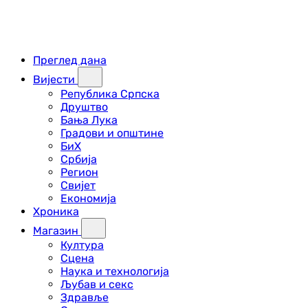
Преглед дана
Вијести
Република Српска
Друштво
Бања Лука
Градови и општине
БиХ
Србија
Регион
Свијет
Економија
Хроника
Магазин
Култура
Сцена
Наука и технологија
Љубав и секс
Здравље