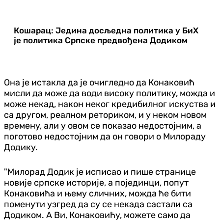
Кошарац: Једина досљедна политика у БиХ
је политика Српске предвођена Додиком
Она је истакла да је очигледно да Конаковић
мисли да може да води високу политику, можда и
може некад, након неког кредибилног искуства и
са другом, реалном реториком, и у неком новом
времену, али у овом се показао недостојним, а
поготово недостојним да он говори о Милораду
Додику.
"Милорад Додик је исписао и пише странице
новије српске историје, а појединци, попут
Конаковића и њему сличних, можда ће бити
поменути узгред да су се некада састали са
Додиком. А Ви, Конаковићу, можете само да