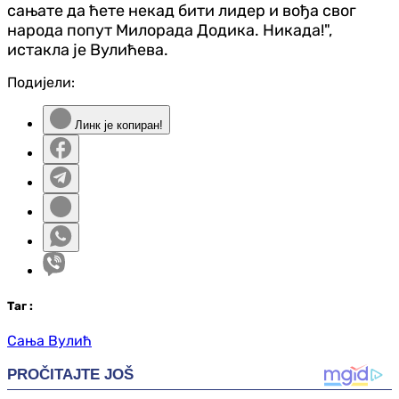
сањате да ћете некад бити лидер и вођа свог
народа попут Милорада Додика. Никада!",
истакла је Вулићева.
Подијели:
Линк је копиран!
Таг
:
Сања Вулић