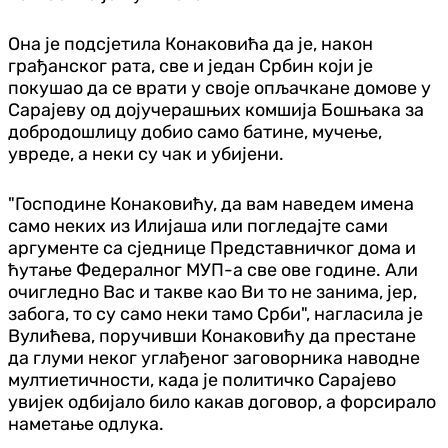
Она је подсјетила Конаковића да је, након
грађанског рата, све и један Србин који је
покушао да се врати у своје опљачкане домове у
Сарајеву од дојучерашњих комшија Бошњака за
добродошлицу добио само батине, мучење,
увреде, а неки су чак и убијени.
"Господине Конаковићу, да вам наведем имена
само неких из Илијаша или погледајте сами
аргументе са сједнице Представничког дома и
ћутање Федералног МУП-а све ове године. Али
очигледно Вас и такве као Ви то не занима, јер,
забога, то су само неки тамо Срби", нагласила је
Вулићева, поручивши Конаковићу да престане
да глуми неког углађеног заговорника наводне
мултиетичности, када је политичко Сарајево
увијек одбијало било какав договор, а форсирало
наметање одлука.