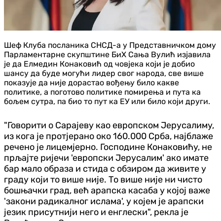
Шеф Клуба посланика СНСД-а у Представничком дому
Парламентарне скупштине БиХ Сања Вулић изјавила
је да Елмедин Конаковић од човјека који је добио
шансу да буде могући лидер свог народа, све више
показује да није дорастао вођењу било какве
политике, а поготово политике помирења и пута ка
бољем сутра, па био то пут ка ЕУ или било који други.
"Говорити о Сарајеву као европском Јерусалиму,
из кога је протјерано око 160.000 Срба, најблаже
речено је лицемјерно. Господине Конаковићу, не
прљајте ријечи 'европски Јерусалим' ако имате
бар мало образа и стида с обзиром да живите у
граду који то више није. То више није ни чисто
бошњачки град, већ арапска касаба у којој важе
'закони радикалног ислама', у којем је арапски
језик присутнији него и енглески", рекла је