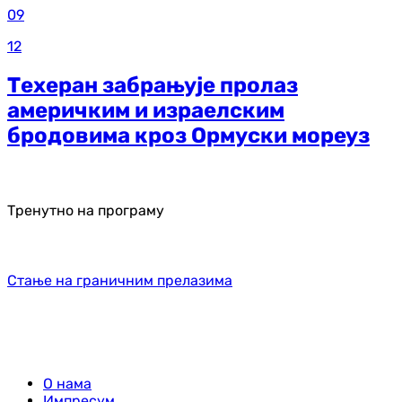
09
12
Техеран забрањује пролаз
америчким и израелским
бродовима кроз Ормуски мореуз
Тренутно на програму
Стање на граничним прелазима
О нама
Импресум