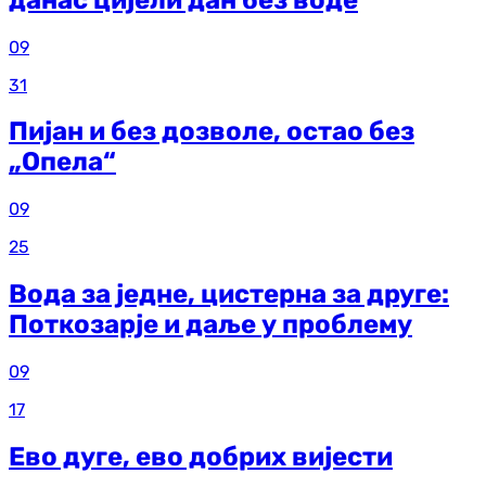
09
31
Пијан и без дозволе, остао без
„Опела“
09
25
Вода за једне, цистерна за друге:
Поткозарје и даље у проблему
09
17
Ево дуге, ево добрих вијести