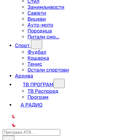
Стил
Занимљивости
Савјети
Вицеви
Ауто-мото
Породица
Питали смо...
Спорт
Фудбал
Кошарка
Тенис
Остали спортови
Архива
ТВ ПРОГРАМ
ТВ Распоред
Програм
А РАДИО
L