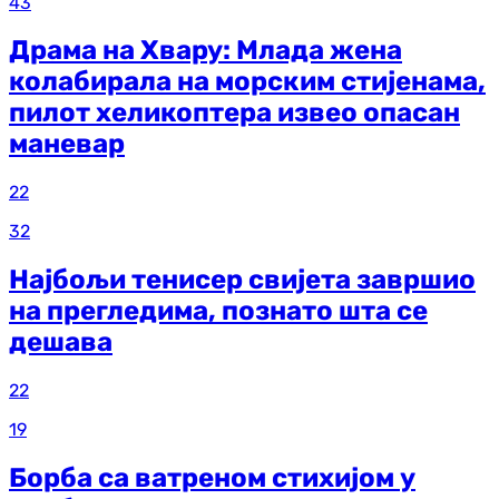
43
Драма на Хвару: Млада жена
колабирала на морским стијенама,
пилот хеликоптера извео опасан
маневар
22
32
Најбољи тенисер свијета завршио
на прегледима, познато шта се
дешава
22
19
Борба са ватреном стихијом у