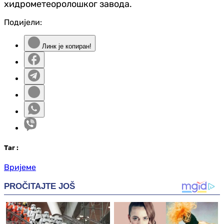
хидрометеоролошког завода.
Подијели:
Линк је копиран!
Таг
:
Вријеме