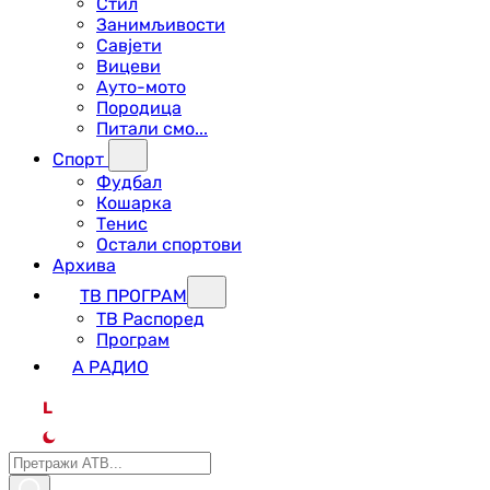
Стил
Занимљивости
Савјети
Вицеви
Ауто-мото
Породица
Питали смо...
Спорт
Фудбал
Кошарка
Тенис
Остали спортови
Архива
ТВ ПРОГРАМ
ТВ Распоред
Програм
А РАДИО
L