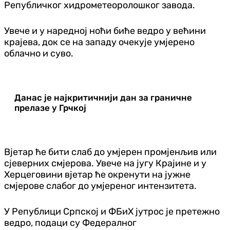
Републичког хидрометеоролошког завода.
Увече и у наредној ноћи биће ведро у већини
крајева, док се на западу очекује умјерено
облачно и суво.
Данас је најкритичнији дан за граничне
прелазе у Грчкој
Вјетар ће бити слаб до умјерен промјенљив или
сјеверних смјерова. Увече на југу Крајине и у
Херцеговини вјетар ће окренути на јужне
смјерове слабог до умјереног интензитета.
У Републици Српској и ФБиХ јутрос је претежно
ведро, подаци су Федералног