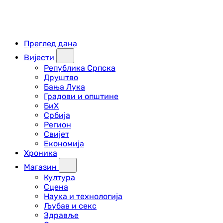
Преглед дана
Вијести
Република Српска
Друштво
Бања Лука
Градови и општине
БиХ
Србија
Регион
Свијет
Економија
Хроника
Магазин
Култура
Сцена
Наука и технологија
Љубав и секс
Здравље