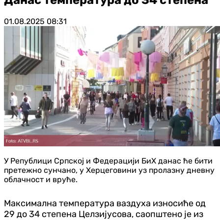
01.08.2025
08:31
У Републици Српској и Федерацији БиХ данас ће бити
претежно сунчано, у Херцеговини уз пролазну дневну
облачност и вруће.
Максимална температура ваздуха износиће од
29 до 34 степена Целзијусова, саопштено је из