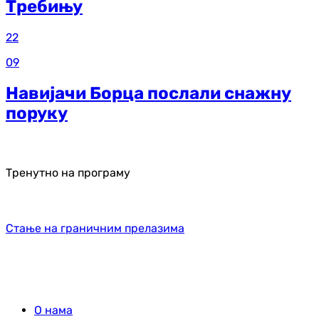
Требињу
22
09
Навијачи Борца послали снажну
поруку
Тренутно на програму
Стање на граничним прелазима
О нама