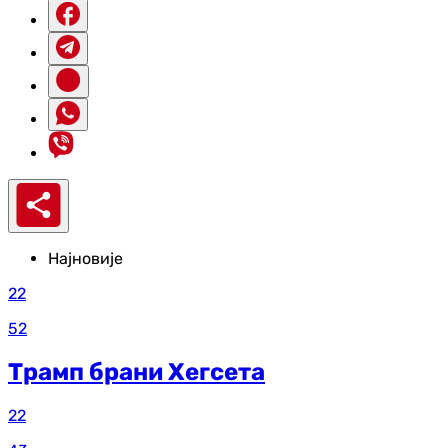
Најновије
22
52
Трамп брани Хегсета
22