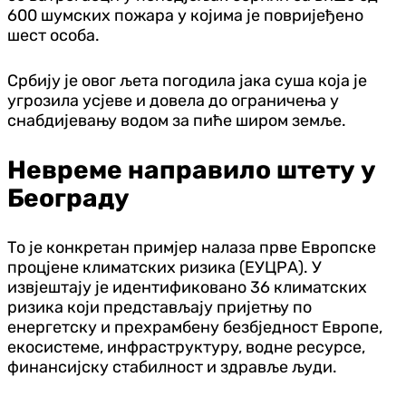
600 шумских пожара у којима је повријеђено
шест особа.
Србију је овог љета погодила јака суша која је
угрозила усјеве и довела до ограничења у
снабдијевању водом за пиће широм земље.
Невреме направило штету у
Београду
То је конкретан примјер налаза прве Европске
процјене климатских ризика (ЕУЦРА). У
извјештају је идентификовано 36 климатских
ризика који представљају пријетњу по
енергетску и прехрамбену безбједност Европе,
екосистеме, инфраструктуру, водне ресурсе,
финансијску стабилност и здравље људи.