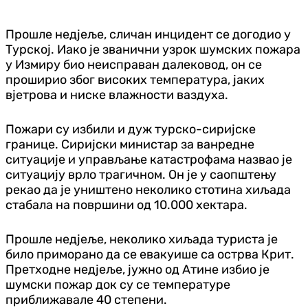
Прошле недјеље, сличан инцидент се догодио у
Турској. Иако је званични узрок шумских пожара
у Измиру био неисправан далековод, он се
проширио због високих температура, јаких
вјетрова и ниске влажности ваздуха.
Пожари су избили и дуж турско-сиријске
границе. Сиријски министар за ванредне
ситуације и управљање катастрофама назвао је
ситуацију врло трагичном. Он је у саопштењу
рекао да је уништено неколико стотина хиљада
стабала на површини од 10.000 хектара.
Прошле недјеље, неколико хиљада туриста је
било приморано да се евакуише са острва Крит.
Претходне недјеље, јужно од Атине избио је
шумски пожар док су се температуре
приближавале 40 степени.