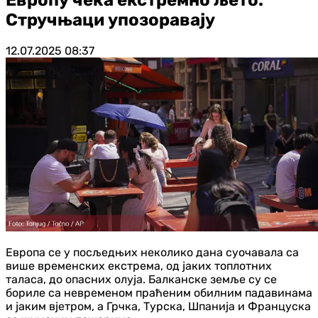
Стручњаци упозоравају
12.07.2025
08:37
Европа се у посљедњих неколико дана суочавала са
више временских екстрема, од јаких топлотних
таласа, до опасних олуја. Балканске земље су се
бориле са невременом праћеним обилним падавинама
и јаким вјетром, а Грчка, Турска, Шпанија и Француска