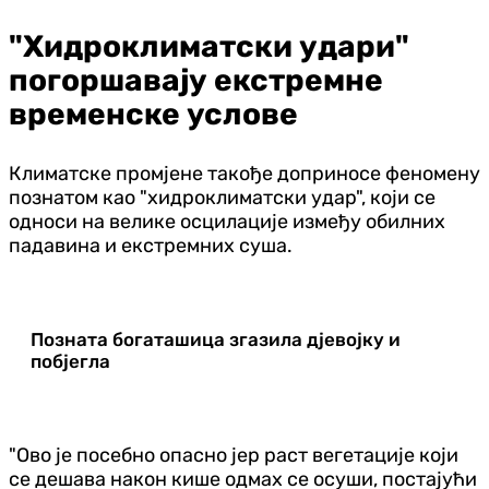
"Хидроклиматски удари"
погоршавају екстремне
временске услове
Климатске промјене такође доприносе феномену
познатом као "хидроклиматски удар", који се
односи на велике осцилације између обилних
падавина и екстремних суша.
Позната богаташица згазила дјевојку и
побјегла
"Ово је посебно опасно јер раст вегетације који
се дешава након кише одмах се осуши, постајући