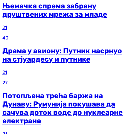
Њемачка спрема забрану
друштвених мрежа за младе
21
40
Драма у авиону: Путник насрнуо
на стјуардесу и путнике
21
27
Потопљена трећа баржа на
Дунаву: Румунија покушава да
сачува доток воде до нуклеарне
електране
21