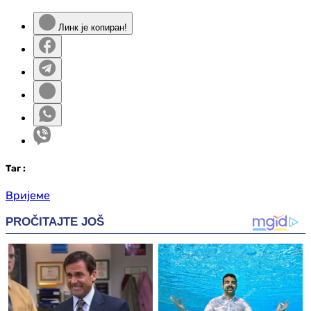
Линк је копиран!
Таг
:
Вријеме