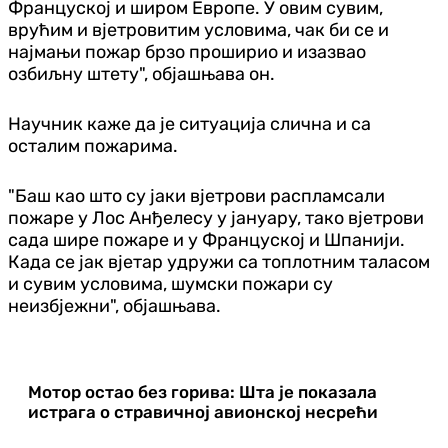
Француској и широм Европе. У овим сувим,
врућим и вјетровитим условима, чак би се и
најмањи пожар брзо проширио и изазвао
озбиљну штету", објашњава он.
Научник каже да је ситуација слична и са
осталим пожарима.
"Баш као што су јаки вјетрови распламсали
пожаре у Лос Анђелесу у јануару, тако вјетрови
сада шире пожаре и у Француској и Шпанији.
Када се јак вјетар удружи са топлотним таласом
и сувим условима, шумски пожари су
неизбјежни", објашњава.
Мотор остао без горива: Шта је показала
истрага о стравичној авионској несрећи