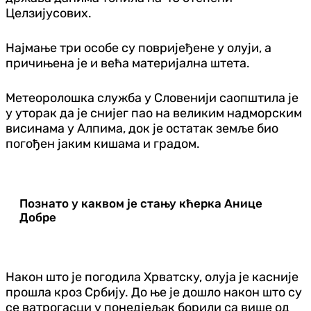
Целзијусових.
Најмање три особе су повријеђене у олуји, а
причињена је и већа материјална штета.
Метеоролошка служба у Словенији саопштила је
у уторак да је снијег пао на великим надморским
висинама у Алпима, док је остатак земље био
погођен јаким кишама и градом.
Познато у каквом је стању кћерка Анице
Добре
Након што је погодила Хрватску, олуја је касније
прошла кроз Србију. До ње је дошло након што су
се ватрогасци у понедјељак борили са више од