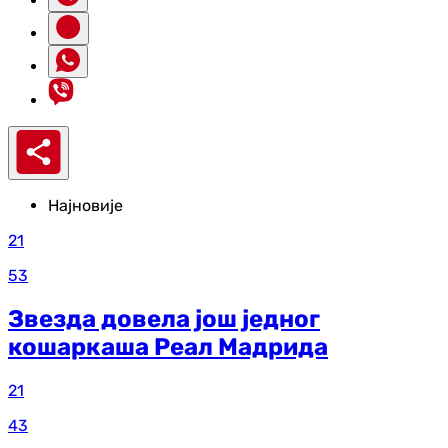
Најновије
21
53
Звезда довела још једног
кошаркаша Реал Мадрида
21
43