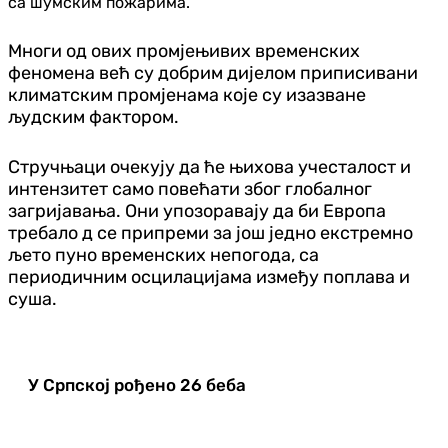
са шумским пожарима.
Многи од ових промјењивих временских
феномена већ су добрим дијелом приписивани
климатским промјенама које су изазване
људским фактором.
Стручњаци очекују да ће њихова учесталост и
интензитет само повећати због глобалног
загријавања. Они упозоравају да би Европа
требало д се припреми за још једно екстремно
љето пуно временских непогода, са
периодичним осцилацијама између поплава и
суша.
У Српској рођено 26 беба