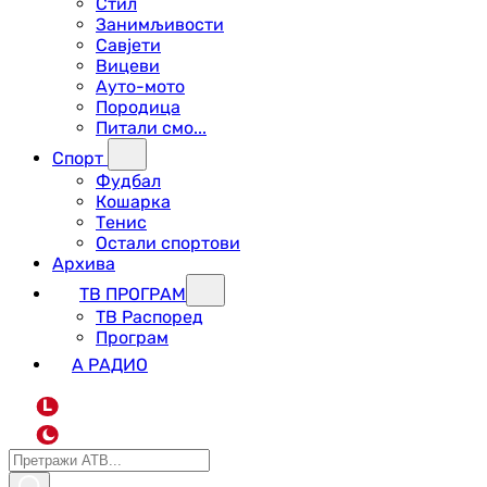
Стил
Занимљивости
Савјети
Вицеви
Ауто-мото
Породица
Питали смо...
Спорт
Фудбал
Кошарка
Тенис
Остали спортови
Архива
ТВ ПРОГРАМ
ТВ Распоред
Програм
А РАДИО
L