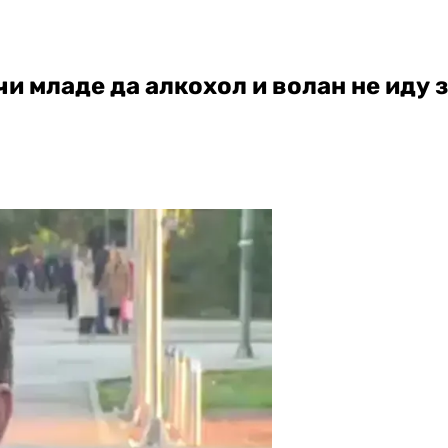
и младе да алкохол и волан не иду 