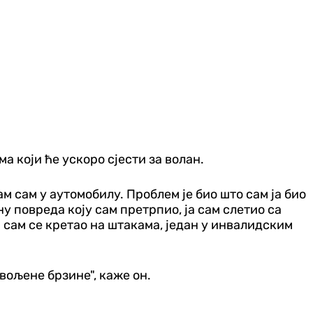
који ће ускоро сјести за волан.
ам сам у аутомобилу. Проблем је био што сам ја био
ну повреда коју сам претрпио, ја сам слетио са
 сам се кретао на штакама, један у инвалидским
звољене брзине", каже он.