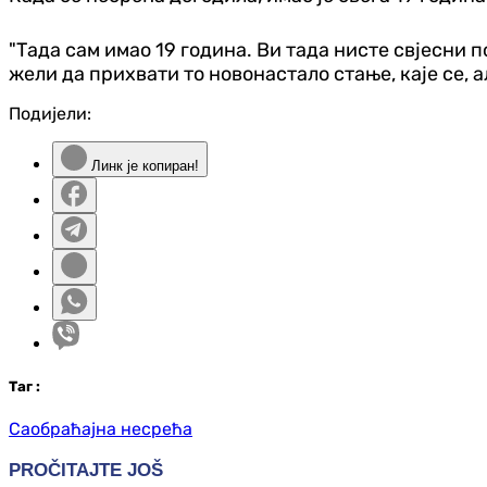
"Тада сам имао 19 година. Ви тада нисте свјесни п
жели да прихвати то новонастало стање, каје се, 
Подијели:
Линк је копиран!
Таг
:
Саобраћајна несрећа