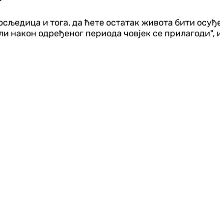
осљедица и тога, да ћете остатак живота бити осуђе
али након одређеног периода човјек се прилагоди", 