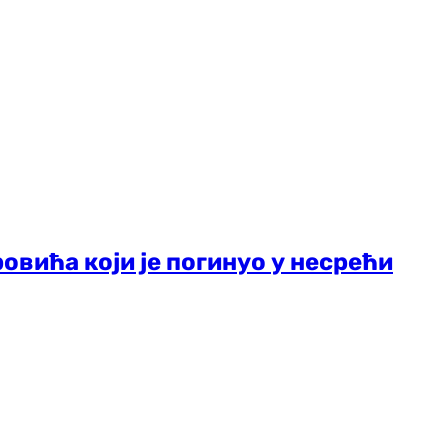
овића који је погинуо у несрећи