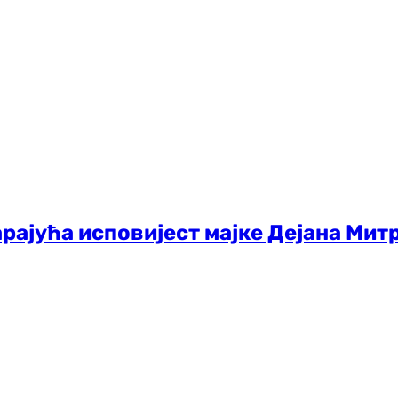
арајућа исповијест мајке Дејана Митр