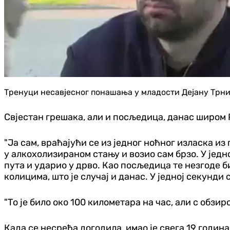
Тренуци несавјесног понашања у младости Дејану Трни
Свјестан грешака, али и посљедица, данас широм
"Ја сам, враћајући се из једног ноћног изласка из 
у алкохолизираном стању и возио сам брзо. У једно
пута и ударио у дрво. Као посљедица те незгоде 
колицима, што је случај и данас. У једној секунди 
"То је било око 100 километара на час, али с обзир
Када се несрећа догодила, имао је свега 19 година