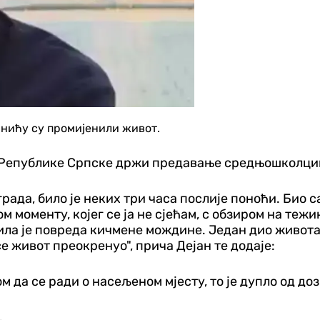
нићу су промијенили живот.
 Републике Српске држи предавање средњошколцима 
града, било је неких три часа послије поноћи. Био с
м моменту, којег се ја не сјећам, с обзиром на тежи
била је повреда кичмене мождине. Један дио живота
се живот преокренуо", прича Дејан те додаје:
ом да се ради о насељеном мјесту, то је дупло од до
.