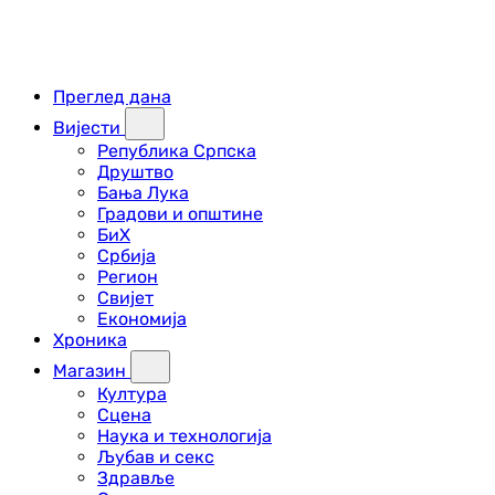
Преглед дана
Вијести
Република Српска
Друштво
Бања Лука
Градови и општине
БиХ
Србија
Регион
Свијет
Економија
Хроника
Магазин
Култура
Сцена
Наука и технологија
Љубав и секс
Здравље