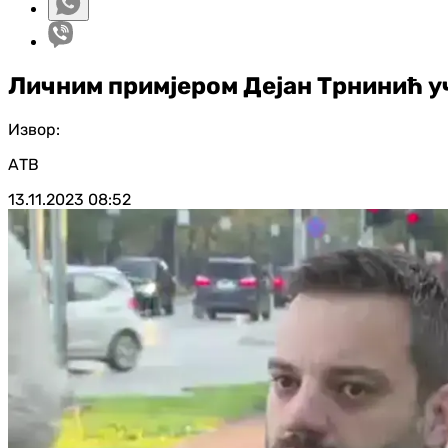
Личним примјером Дејан Трнинић уч
Извор:
АТВ
13.11.2023
08:52