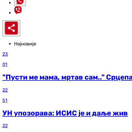
Најновије
23
01
"Пусти ме мама, мртав сам.." Срцеп
22
51
УН упозорава: ИСИС је и даље жив
22