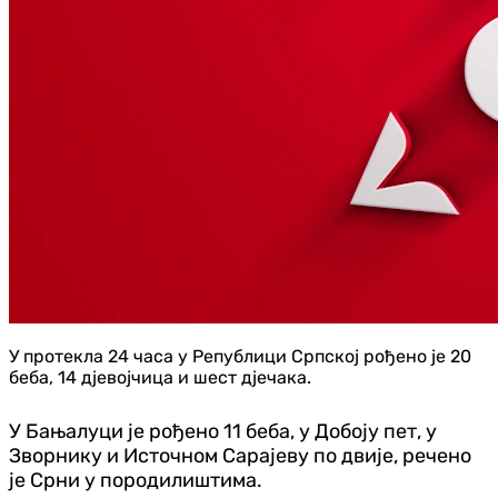
У протекла 24 часа у Републици Српској рођено је 20
беба, 14 дјевојчица и шест дјечака.
У Бањалуци је рођено 11 беба, у Добоју пет, у
Зворнику и Источном Сарајеву по двије, речено
је Срни у породилиштима.