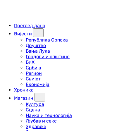
Преглед дана
Вијести
Република Српска
Друштво
Бања Лука
Градови и општине
БиХ
Србија
Регион
Свијет
Економија
Хроника
Магазин
Култура
Сцена
Наука и технологија
Љубав и секс
Здравље