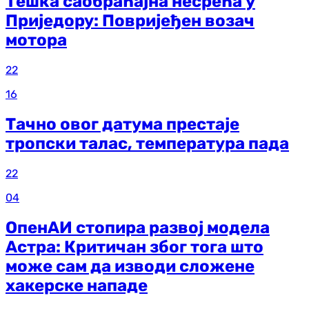
Тешка саобраћајна несрећа у
Приједору: Повријеђен возач
мотора
22
16
Тачно овог датума престаје
тропски талас, температура пада
22
04
ОпенАИ стопира развој модела
Астра: Критичан због тога што
може сам да изводи сложене
хакерске нападе