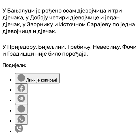
У Бањалуци је рођено осам дјевојчица и три
дјечака, у Добоју четири дјевојчице и један
дјечак, у Зворнику и Источном Сарајеву по једна
дјевојчица и дјечак.
У Приједору, Бијељини, Требињу, Невесињу, Фочи
и Градишци није било порођаја.
Подијели:
Линк је копиран!