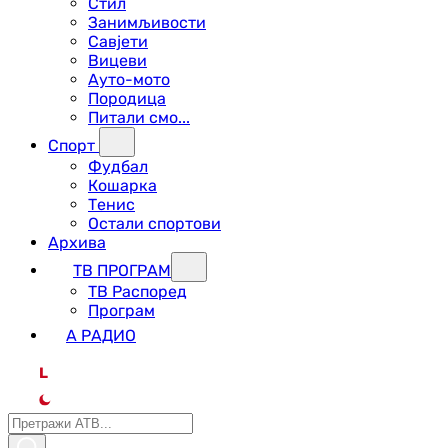
Стил
Занимљивости
Савјети
Вицеви
Ауто-мото
Породица
Питали смо...
Спорт
Фудбал
Кошарка
Тенис
Остали спортови
Архива
ТВ ПРОГРАМ
ТВ Распоред
Програм
А РАДИО
L