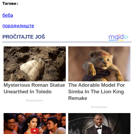
Таг
ови
:
беба
породилиште