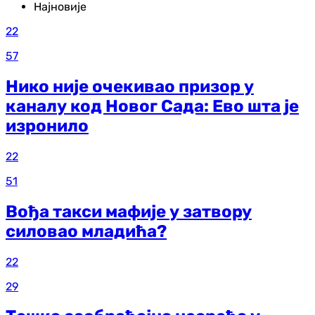
Најновије
22
57
Нико није очекивао призор у
каналу код Новог Сада: Ево шта је
изронило
22
51
Вођа такси мафије у затвору
силовао младића?
22
29