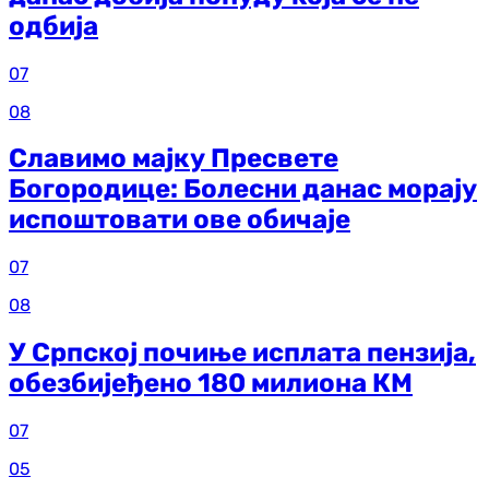
одбија
07
08
Славимо мајку Пресвете
Богородице: Болесни данас морају
испоштовати ове обичаје
07
08
У Српској почиње исплата пензија,
обезбијеђено 180 милиона КМ
07
05