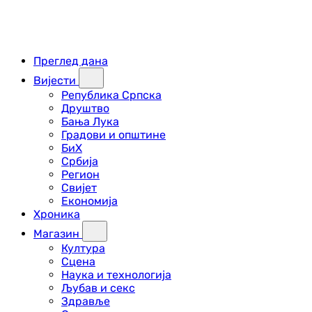
Преглед дана
Вијести
Република Српска
Друштво
Бања Лука
Градови и општине
БиХ
Србија
Регион
Свијет
Економија
Хроника
Магазин
Култура
Сцена
Наука и технологија
Љубав и секс
Здравље