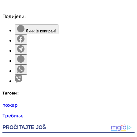
Подијели:
Линк је копиран!
Таг
ови
:
пожар
Требиње