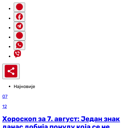
Најновије
07
12
Хороскоп за 7. август: Један знак
данас добија понуду која се не