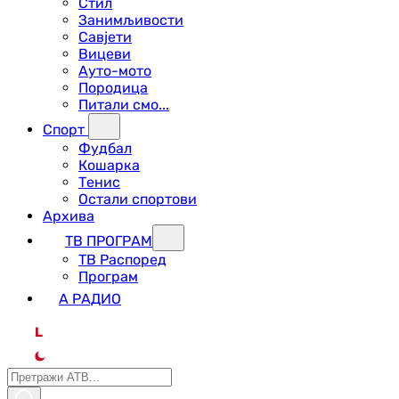
Стил
Занимљивости
Савјети
Вицеви
Ауто-мото
Породица
Питали смо...
Спорт
Фудбал
Кошарка
Тенис
Остали спортови
Архива
ТВ ПРОГРАМ
ТВ Распоред
Програм
А РАДИО
L