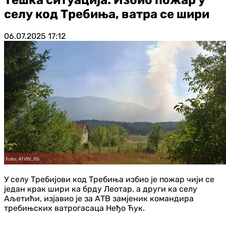
селу код Требиња, ватра се шири
06.07.2025
17:12
У селу Требијови код Требиња избио је пожар чији се
један крак шири ка брду Леотар, а други ка селу
Аљетићи, изјавио је за АТВ замјеник командира
требињских ватрогасаца Неђо Ћук.