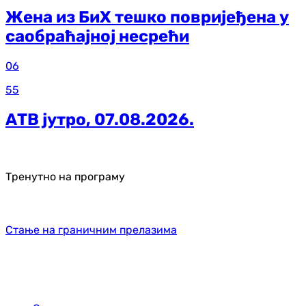
Жена из БиХ тешко повријеђена у
саобраћајној несрећи
06
55
АТВ јутро, 07.08.2026.
Тренутно на програму
Стање на граничним прелазима