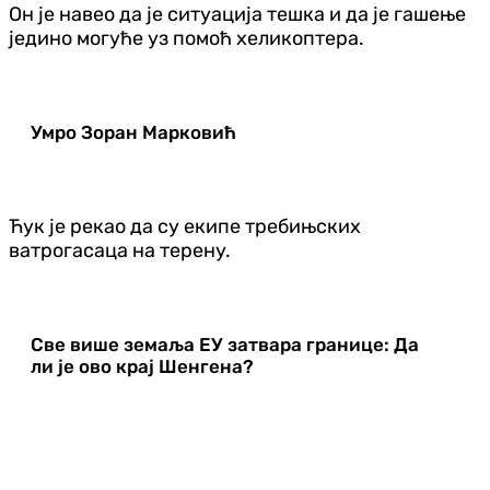
Он је навео да је ситуација тешка и да је гашење
једино могуће уз помоћ хеликоптера.
Умро Зоран Марковић
Ћук је рекао да су екипе требињских
ватрогасаца на терену.
Све више земаља ЕУ затвара границе: Да
ли је ово крај Шенгена?