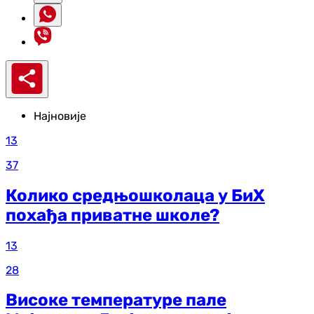
Најновије
13
37
Колико средњошколаца у БиХ
похађа приватне школе?
13
28
Високе температуре пале