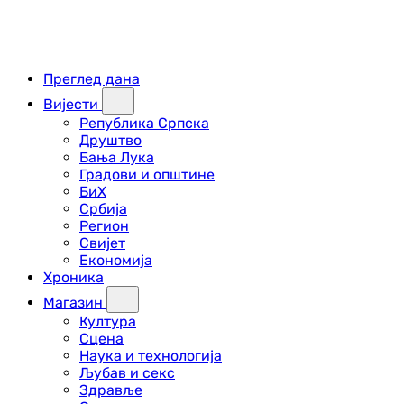
Преглед дана
Вијести
Република Српска
Друштво
Бања Лука
Градови и општине
БиХ
Србија
Регион
Свијет
Економија
Хроника
Магазин
Култура
Сцена
Наука и технологија
Љубав и секс
Здравље