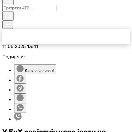
11.06.2025
13:41
Подијели:
Линк је копиран!
У БиХ савјетују како јести на