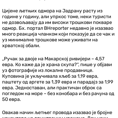
Цијене љетњих одмора на Јадрану расту из
године у годину, али упркос томе, неки туристи
не дозвољавају да им високи трошкови покваре
одмор. Бх. портал BHreporter недавно је изазвао
много реакција чланком који показује да се чак и
уз минималне трошкове може уживати на
хрватској обали.
„Ручак за двоје на Макарској ривијери – 4,57
евра. Ко каже да је храна скупа?“, пише у објави
уз фотографије из локалне продавнице.
Куповина је укључивала хљеб за 1,19 евра,
паштету од аргете за 1,39 евра и парадајз за 1,99
евра. Једноставан, али практичан оброк са
погледом на море – без конобара и без рачуна од
50 евра.
Овакав начин љетњег провода изазвао је бројне