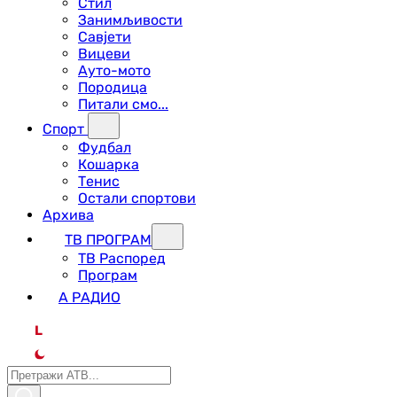
Стил
Занимљивости
Савјети
Вицеви
Ауто-мото
Породица
Питали смо...
Спорт
Фудбал
Кошарка
Тенис
Остали спортови
Архива
ТВ ПРОГРАМ
ТВ Распоред
Програм
А РАДИО
L