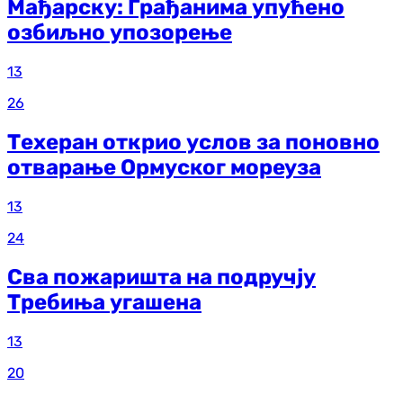
Мађарску: Грађанима упућено
озбиљно упозорење
13
26
Техеран открио услов за поновно
отварање Ормуског мореуза
13
24
Сва пожаришта на подручју
Требиња угашена
13
20