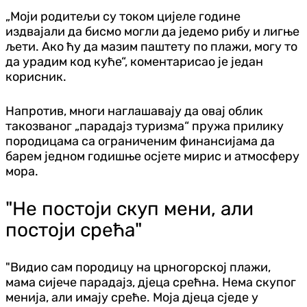
„Моји родитељи су током цијеле године
издвајали да бисмо могли да једемо рибу и лигње
љети. Ако ћу да мазим паштету по плажи, могу то
да урадим код куће“, коментарисао је један
корисник.
Напротив, многи наглашавају да овај облик
такозваног „парадајз туризма“ пружа прилику
породицама са ограниченим финансијама да
барем једном годишње осјете мирис и атмосферу
мора.
"Не постоји скуп мени, али
постоји срећа"
"Видио сам породицу на црногорској плажи,
мама сијече парадајз, дјеца срећна. Нема скупог
менија, али имају среће. Моја дјеца сједе у