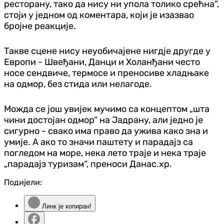
ресторану, тако да нису ни упола толико срећна“,
стоји у једном од коментара, који је изазвао
бројне реакције.
Такве сцене нису неуобичајене нигдје другде у
Европи - Швеђани, Данци и Холанђани често
носе сендвиче, термосе и преносиве хладњаке
на одмор, без стида или нелагоде.
Можда се још увијек мучимо са концептом „шта
чини достојан одмор“ на Јадрану, али једно је
сигурно - свако има право да ужива како зна и
умије. А ако то значи паштету и парадајз са
погледом на море, нека лето траје и
нека траје
„парадајз туризам“, преноси Данас.хр.
Подијели:
Линк је копиран!