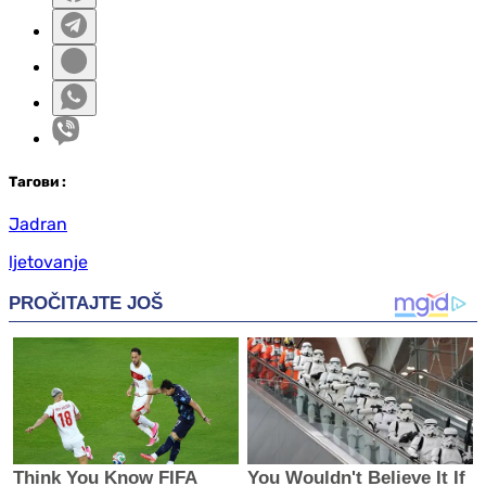
Таг
ови
:
Jadran
ljetovanje