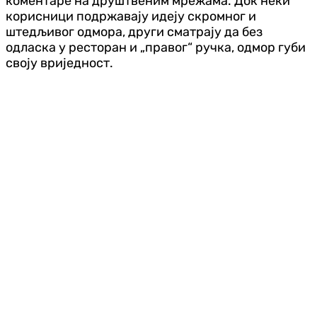
коментаре на друштвеним мрежама. Док неки
корисници подржавају идеју скромног и
штедљивог одмора, други сматрају да без
одласка у ресторан и „правог“ ручка, одмор губи
своју вриједност.