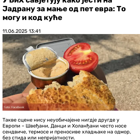
Јадрану за мање од пет евра: То
могу и код куће
11.06.2025
13:41
Такве сцене нису неуобичајене нигдје другде у
Европи – Швеђани, Данци и Холанђани често носе
сендвиче, термосе и преносиве хладњаке на одмор,
без стида или непријатности.