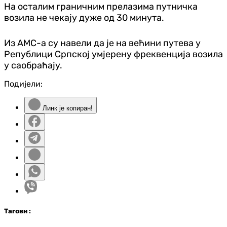
На осталим граничним прелазима путничка
возила не чекају дуже од 30 минута.
Из АМС-а су навели да је на већини путева у
Републици Српској умјерену фреквенција возила
у саобраћају.
Подијели:
Линк је копиран!
Таг
ови
: