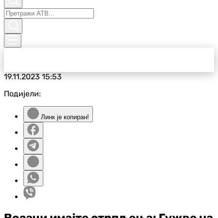
19.11.2023
15:53
Подијели:
Линк је копиран!
Возачи имајте стрпљења: Гужве на