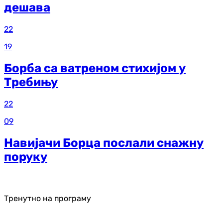
дешава
22
19
Борба са ватреном стихијом у
Требињу
22
09
Навијачи Борца послали снажну
поруку
Тренутно на програму