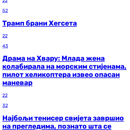
22
52
Трамп брани Хегсета
22
43
Драма на Хвару: Млада жена
колабирала на морским стијенама,
пилот хеликоптера извео опасан
маневар
22
32
Најбољи тенисер свијета завршио
на прегледима, познато шта се