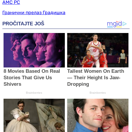
АМС РС
Гранични прелаз Градишка