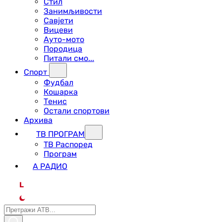
Стил
Занимљивости
Савјети
Вицеви
Ауто-мото
Породица
Питали смо...
Спорт
Фудбал
Кошарка
Тенис
Остали спортови
Архива
ТВ ПРОГРАМ
ТВ Распоред
Програм
А РАДИО
L