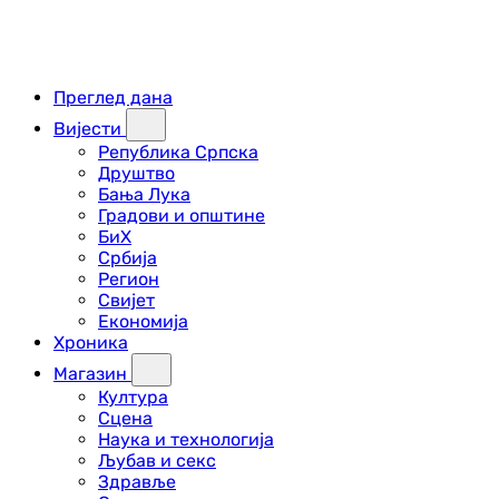
Преглед дана
Вијести
Република Српска
Друштво
Бања Лука
Градови и општине
БиХ
Србија
Регион
Свијет
Економија
Хроника
Магазин
Култура
Сцена
Наука и технологија
Љубав и секс
Здравље