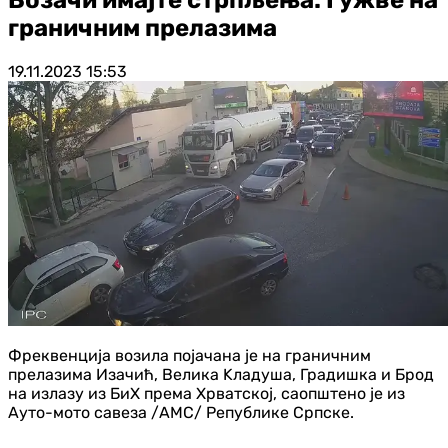
граничним прелазима
19.11.2023
15:53
Фреквенција возила појачана је на граничним
прелазима Изачић, Велика Kладуша, Градишка и Брод
на излазу из БиХ према Хрватској, саопштено је из
Ауто-мото савеза /АМС/ Републике Српске.